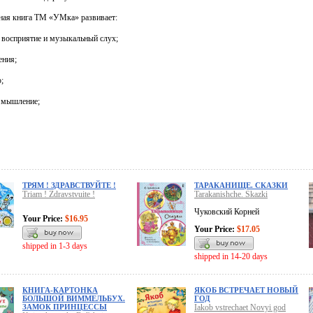
ая книга ТМ «УМка» развивает:
е восприятие и музыкальный слух;
ения;
;
е мышление;
ТРЯМ ! ЗДРАВСТВУЙТЕ !
ТАРАКАНИЩЕ. СКАЗКИ
Triam ! Zdravstvuite !
Tarakanishche. Skazki
Чуковский Корней
Your Price:
$16.95
Your Price:
$17.05
shipped in 1-3 days
shipped in 14-20 days
КНИГА-КАРТОНКА
ЯКОБ ВСТРЕЧАЕТ НОВЫЙ
БОЛЬШОЙ ВИММЕЛЬБУХ.
ГОД
ЗАМОК ПРИНЦЕССЫ
Iakob vstrechaet Novyi god