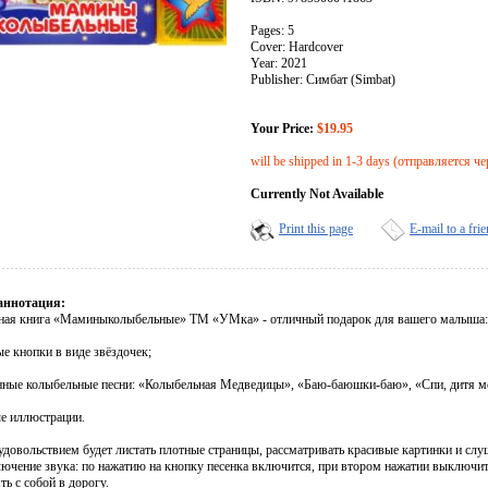
Pages: 5
Cover: Hardcover
Year: 2021
Publisher: Симбат (Simbat)
Your Price:
$19.95
will be shipped in 1-3 days (отправляется че
Currently Not Available
Print this page
E-mail to a fri
аннотация:
ая книга «Маминыколыбельные» ТМ «УМка» - отличный подарок для вашего малыша:
ые кнопки в виде звёздочек;
енные колыбельные песни: «Колыбельная Медведицы», «Баю-баюшки-баю», «Спи, дитя мо
ые иллюстрации.
 удовольствием будет листать плотные страницы, рассматривать красивые картинки и с
лючение звука: по нажатию на кнопку песенка включится, при втором нажатии выключи
ть с собой в дорогу.