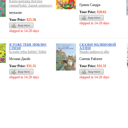
Kniga-kartonka Bol'shoi
Гримм Сандра
vimmel'bukh. Zamok printsessy
Your Price:
$20.62
неуказан
Your Price:
$25.56
shipped in 14-20 days
shipped in 14-20 days
Я ТОЖЕ ТЕБЯ ЛЮБЛЮ!
СКАЗКИ МАЛИНОВОЙ
СТИХИ
АЛЛЕИ
Ia tozhe tebia liubliu! Stikhi
Skazki malinovoi allei
Мелани Джойс
Синтия Райлент
Your Price:
$31.31
Your Price:
$31.31
shipped in 14-20 days
shipped in 14-20 days