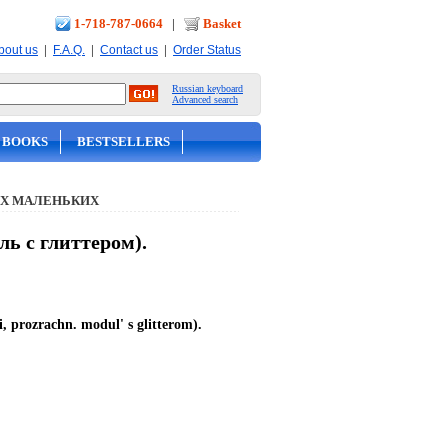
1-718-787-0664
|
Basket
|
|
|
bout us
F.A.Q.
Contact us
Order Status
Russian keyboard
Advanced search
 BOOKS
BESTSELLERS
Х МАЛЕНЬКИХ
ь с глиттером).
 prozrachn. modul' s glitterom).