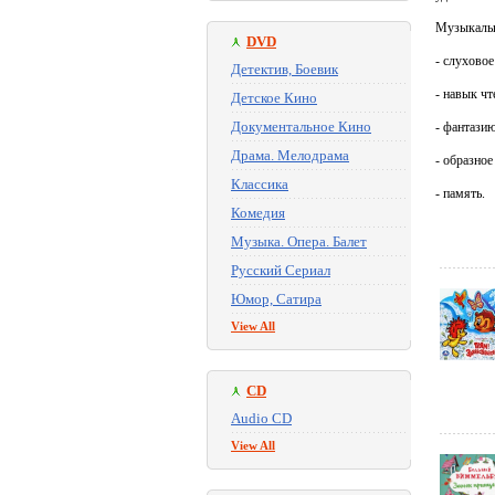
Музыкальн
DVD
- слухово
Детектив, Боевик
- навык чт
Детское Кино
Документальное Кино
- фантазию
Драма. Мелодрама
- образно
Классика
- память.
Комедия
Музыка. Опера. Балет
Русский Сериал
Юмор, Сатира
View All
CD
Audio CD
View All