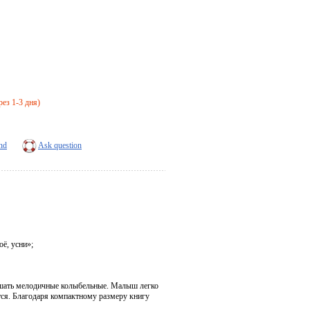
рез 1-3 дня)
end
Ask question
ё, усни»;
лушать мелодичные колыбельные. Малыш легко
тся. Благодаря компактному размеру книгу