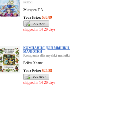
skazki
Жигарев Г.А.
Your Price:
$35.89
shipped in 14-20 days
КОМПАНИЯ ДЛЯ МЫШКИ-
МАЛЮТКИ
Kompaniia dlia myshki-maliutki
Рейси Хелпс
Your Price:
$25.88
shipped in 14-20 days