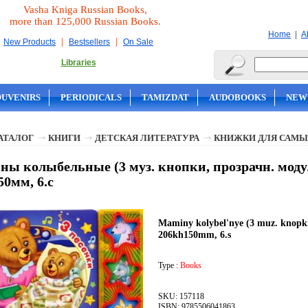
Vasha Kniga Russian Books,
more than 125,000 Russian Books.
|
Home
A
|
|
New Products
Bestsellers
On Sale
Libraries
OUVENIRS
PERIODICALS
TAMIZDAT
AUDOBOOKS
NEW
АТАЛОГ
КНИГИ
ДЕТСКАЯ ЛИТЕРАТУРА
КНИЖКИ ДЛЯ САМЫ
ы колыбельные (3 муз. кнопки, прозрачн. модул
50мм, 6.с
Maminy kolybel'nye (3 muz. knopki,
206kh150mm, 6.s
Type :
Books
SKU: 157118
ISBN: 9785506041863