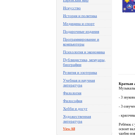
Еврейский мир
Искусство
История и политика
Медицина и спорт
Подарочные издания
Программирование и
компьютеры
Психология и экономика
Публицистика, мемуары,
биографии
Религия и эзотерика
Учебная и научная
Краткая 
литература
Музыкальн
Филология
- 3 звуков
Философия
- 3 озвуч
Хобби и досуг
- красочн
Художественная
литература
Ребёнок с
View All
освоит вк
удобно взя