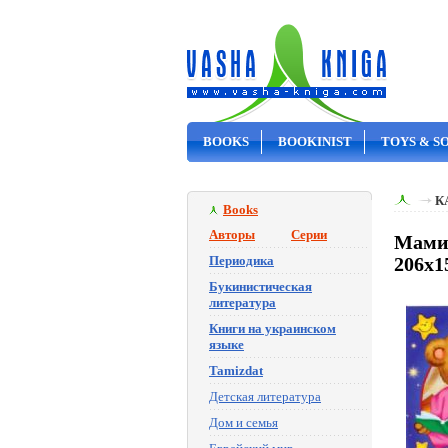
BOOKS
BOOKINIST
TOYS & S
ON SALE
К
Books
Авторы
Серии
Мамин
Периодика
206х1
Букинистическая
литература
Книги на украинском
языке
Tamizdat
Детская литература
Дом и семья