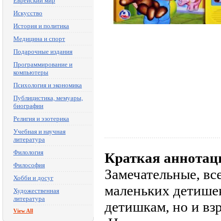
Еврейский мир
Искусство
История и политика
Медицина и спорт
Подарочные издания
Программирование и
компьютеры
Психология и экономика
Публицистика, мемуары,
биографии
Религия и эзотерика
Учебная и научная
литература
Филология
Краткая аннотац
Философия
Замечательные, в
Хобби и досуг
маленьких детишек
Художественная
литература
детишкам, но и вз
View All