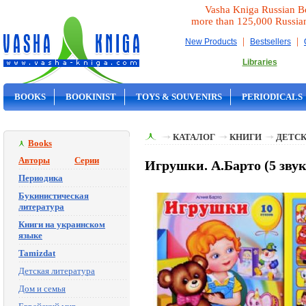
Vasha Kniga Russian B
more than 125,000 Russia
|
|
New Products
Bestsellers
Libraries
BOOKS
BOOKINIST
TOYS & SOUVENIRS
PERIODICALS
ON SALE
КАТАЛОГ
КНИГИ
ДЕТСК
Books
Авторы
Серии
Игрушки. А.Барто (5 зву
Периодика
Букинистическая
литература
Книги на украинском
языке
Tamizdat
Детская литература
Дом и семья