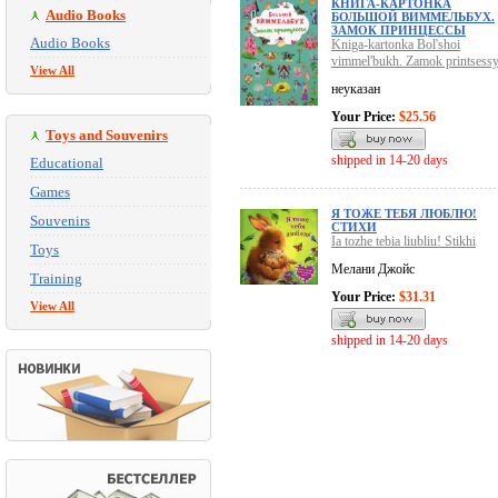
КНИГА-КАРТОНКА
Audio Books
БОЛЬШОЙ ВИММЕЛЬБУХ.
ЗАМОК ПРИНЦЕССЫ
Audio Books
Kniga-kartonka Bol'shoi
vimmel'bukh. Zamok printsess
View All
неуказан
Your Price:
$25.56
Toys and Souvenirs
shipped in 14-20 days
Educational
Games
Я ТОЖЕ ТЕБЯ ЛЮБЛЮ!
Souvenirs
СТИХИ
Ia tozhe tebia liubliu! Stikhi
Toys
Мелани Джойс
Training
Your Price:
$31.31
View All
shipped in 14-20 days