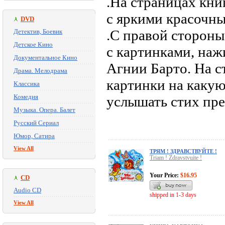
.На страницах кни
с яркими красочн
DVD
.С правой стороны
Детектив, Боевик
Детское Кино
с картинками, наж
Документальное Кино
Агнии Барто. На с
Драма. Мелодрама
картинки на какую
Классика
Комедия
услышать стих пре
Музыка. Опера. Балет
Русский Сериал
Юмор, Сатира
View All
ТРЯМ ! ЗДРАВСТВУЙТЕ !
Triam ! Zdravstvuite !
Your Price:
$16.95
CD
Audio CD
shipped in 1-3 days
View All