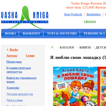
Vasha Kniga Russian B
more than 125,000 Russia
|
|
New Products
Bestsellers
Libraries
BOOKS
BOOKINIST
TOYS & SOUVENIRS
PERIODICALS
ON SALE
КАТАЛОГ
КНИГИ
ДЕТСК
Books
Авторы
Серии
Я люблю свою лошадку (5 
Периодика
Букинистическая
литература
Книги на украинском
языке
Tamizdat
Детская литература
Дом и семья