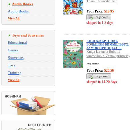
Triam ! Zdravstvuite !
Audio Books
Audio Books
Your Price:
$16.95
View All
shipped in 1-3 days
Toys and Souvenirs
КНИГА-КАРТОНКА
Educational
БОЛЬШОЙ ВИММЕЛЬБУХ.
ЗАМОК ПРИНЦЕССЫ
Games
Kniga-kartonka Bol'shoi
vimmel'bukh. Zamok printsess
Souvenirs
неуказан
Toys
Your Price:
$25.56
Training
View All
shipped in 14-20 days