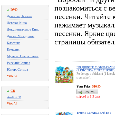
познакомиться с в
DVD
песенки. Читайте 
Детектив, Боевик
Детское Кино
нажимает музыкал
Документальное Кино
песенки. Яркие цв
Драма. Мелодрама
страницы обязател
Классика
Комедия
Музыка. Опера. Балет
Русский Сериал
ПО ДОРОГЕ С ОБЛАКАМИ
Юмор, Сатира
(1 КНОПКА С ПЕСЕНКОЙ)
Po doroge s oblakami (1 knopk
View All
s pesenkoi).
Your Price:
$16.95
CD
shipped in 1-3 days
Audio CD
View All
ТРЯМ ! ЗДРАВСТВУЙТЕ !