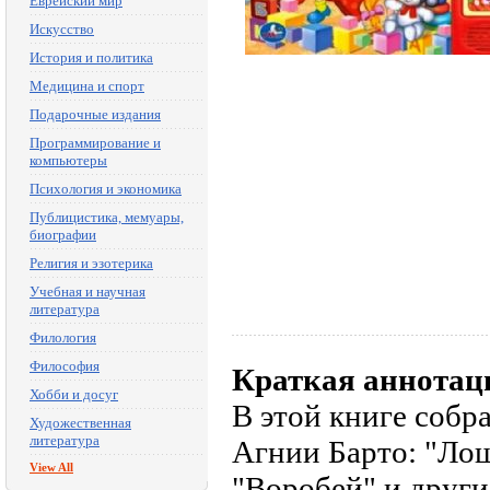
Еврейский мир
Искусство
История и политика
Медицина и спорт
Подарочные издания
Программирование и
компьютеры
Психология и экономика
Публицистика, мемуары,
биографии
Религия и эзотерика
Учебная и научная
литература
Филология
Философия
Краткая аннотац
Хобби и досуг
В этой книге собр
Художественная
литература
Агнии Барто: "Лош
View All
"Воробей" и други