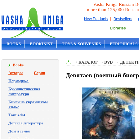
Vasha Kniga Russian B
more than 125,000 Russia
|
|
New Products
Bestsellers
Libraries
BOOKS
BOOKINIST
TOYS & SOUVENIRS
PERIODICALS
ON SALE
КАТАЛОГ
DVD
ДЕТЕКТИ
Books
Авторы
Серии
Девятаев (военный биог
Периодика
Букинистическая
литература
Книги на украинском
языке
Tamizdat
Детская литература
Дом и семья