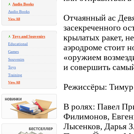
Audio Books
Audio Books
Отчаянный ас Девя
View All
засекреченного ос
крылатых ракет, н
Toys and Souvenirs
Educational
аэродроме стоит 
Games
«оружием возмезди
Souvenirs
и совершить самый
Toys
Training
View All
Режиссёры: Тимур
В ролях: Павел Пр
Филимонов, Евген
Лысенков, Дарья З