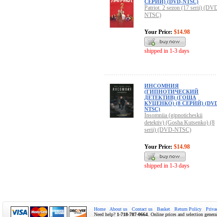
СЕРИЙ) (DVD-NTSC)
Patriot. 2 sezon (17 serii) (DV
NTSC)
Your Price:
$14.98
shipped in 1-3 days
ИНСОМНИЯ
(ГИПНОТИЧЕСКИЙ
ДЕТЕКТИВ) (ГОША
КУЦЕНКО) (8 СЕРИЙ) (DV
NTSC)
Insomniia (gipnoticheskii
detektiv) (Gosha Kutsenko) (8
serii) (DVD-NTSC)
Your Price:
$14.98
shipped in 1-3 days
Home
About us
Contact us
Basket
Return Policy
Priva
Need help?
1-718-787-0664
. Online prices and selection genera