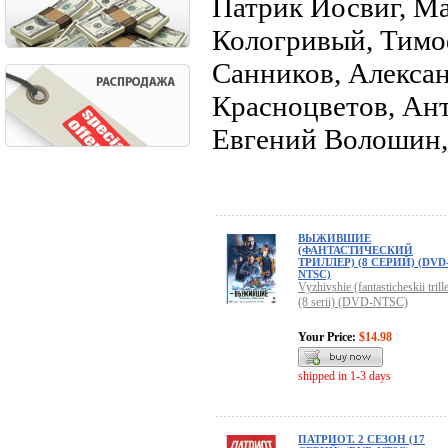
Патрик Йосвиг, М
Кологривый, Тимо
Санников, Алексан
Красноцветов, Ант
Евгений Волошин,
ВЫЖИВШИЕ
(ФАНТАСТИЧЕСКИЙ
ТРИЛЛЕР) (8 СЕРИЙ) (DVD
NTSC)
Vyzhivshie (fantasticheskii trill
(8 serii) (DVD-NTSC)
Your Price:
$14.98
shipped in 1-3 days
ПАТРИОТ. 2 СЕЗОН (17