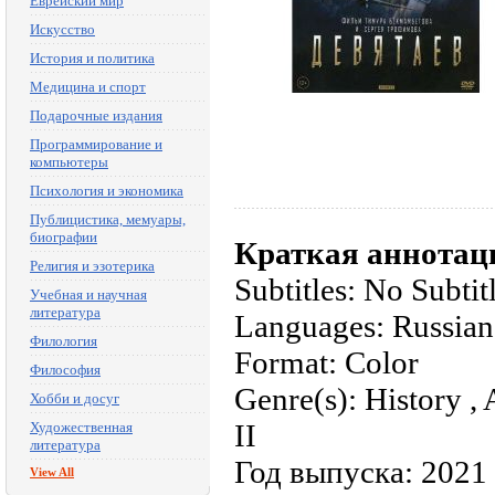
Еврейский мир
Искусство
История и политика
Медицина и спорт
Подарочные издания
Программирование и
компьютеры
Психология и экономика
Публицистика, мемуары,
биографии
Краткая аннотац
Религия и эзотерика
Subtitles: No Subtit
Учебная и научная
литература
Languages: Russian
Филология
Format: Color
Философия
Genre(s): History ,
Хобби и досуг
II
Художественная
литература
Год выпуска: 2021
View All