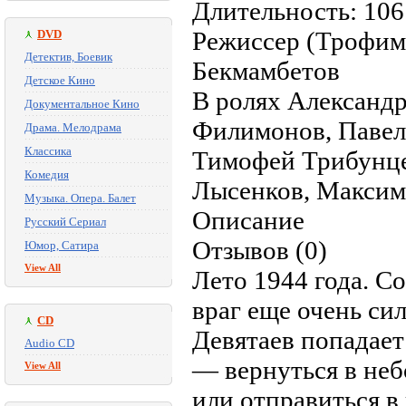
Длительность: 106
Режиссер (Трофим
DVD
Детектив, Боевик
Бекмамбетов
Детское Кино
В ролях Александр
Документальное Кино
Филимонов, Павел
Драма. Мелодрама
Классика
Тимофей Трибунце
Комедия
Лысенков, Максим
Музыка. Опера. Балет
Описание
Русский Сериал
Отзывов (0)
Юмор, Сатира
View All
Лето 1944 года. С
враг еще очень си
CD
Девятаев попадает
Audio CD
— вернуться в неб
View All
или отправиться в