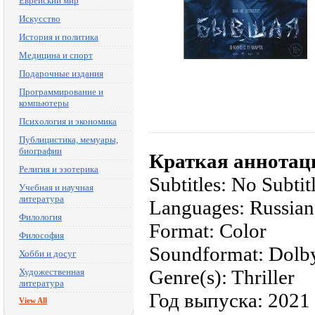
Еврейский мир
Искусство
История и политика
Медицина и спорт
Подарочные издания
Программирование и
компьютеры
Психология и экономика
Публицистика, мемуары,
биографии
Краткая аннотац
Религия и эзотерика
Subtitles: No Subtit
Учебная и научная
литература
Languages: Russian
Филология
Format: Color
Философия
Soundformat: Dolby
Хобби и досуг
Genre(s): Thriller
Художественная
литература
Год выпуска: 2021
View All