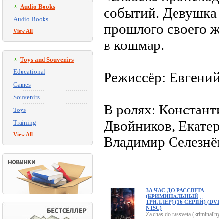
Audio Books
событий. Девушка 
Audio Books
прошлого своего ж
View All
в кошмар.
Toys and Souvenirs
Educational
Режиссёр: Евгени
Games
Souvenirs
В ролях: Констант
Toys
Двойников, Екате
Training
View All
Владимир Селезнё
ЗА ЧАС ДО РАССВЕТА
(КРИМИНАЛЬНЫЙ
ТРИЛЛЕР) (16 СЕРИЙ) (DV
NTSC)
Za chas do rassveta (kriminal'n