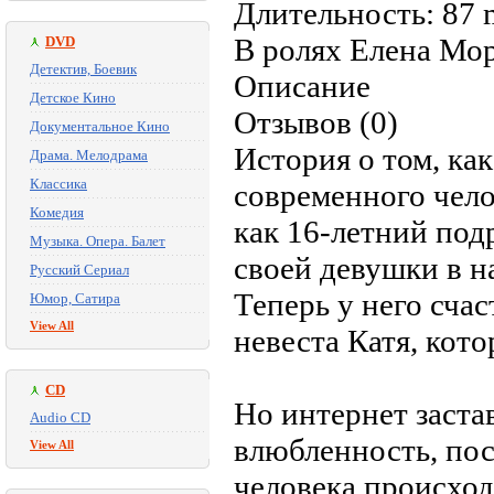
Длительность: 87 
В ролях Елена Мор
DVD
Детектив, Боевик
Описание
Детское Кино
Отзывов (0)
Документальное Кино
История о том, ка
Драма. Мелодрама
Классика
современного чело
Комедия
как 16-летний под
Музыка. Опера. Балет
своей девушки в н
Русский Сериал
Теперь у него счас
Юмор, Сатира
View All
невеста Катя, кото
CD
Но интернет заста
Audio CD
влюбленность, пос
View All
человека происхо