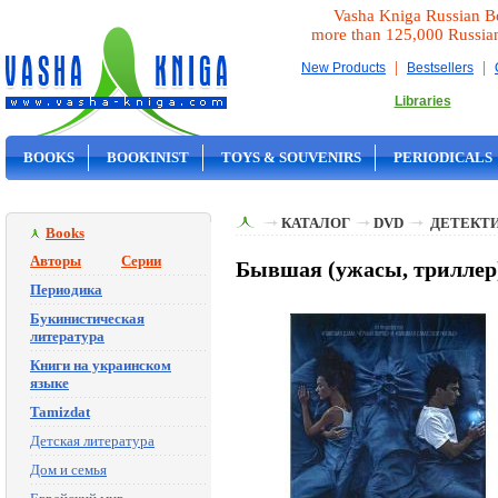
Vasha Kniga Russian B
more than 125,000 Russia
|
|
New Products
Bestsellers
Libraries
BOOKS
BOOKINIST
TOYS & SOUVENIRS
PERIODICALS
ON SALE
КАТАЛОГ
DVD
ДЕТЕКТИ
Books
Авторы
Серии
Бывшая (ужасы, триллер
Периодика
Букинистическая
литература
Книги на украинском
языке
Tamizdat
Детская литература
Дом и семья