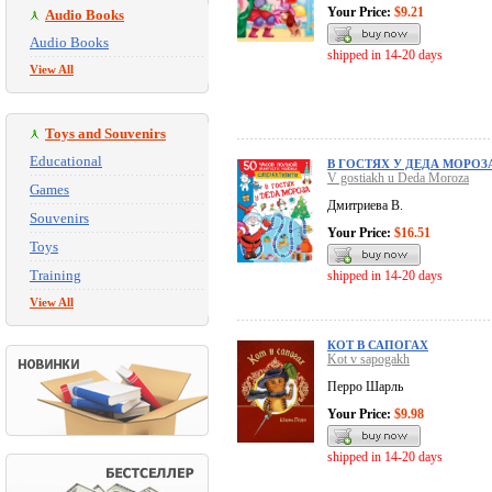
Your Price:
$9.21
Audio Books
Audio Books
shipped in 14-20 days
View All
Toys and Souvenirs
Educational
В ГОСТЯХ У ДЕДА МОРОЗ
V gostiakh u Deda Moroza
Games
Дмитриева В.
Souvenirs
Your Price:
$16.51
Toys
Training
shipped in 14-20 days
View All
КОТ В САПОГАХ
Kot v sapogakh
Перро Шарль
Your Price:
$9.98
shipped in 14-20 days