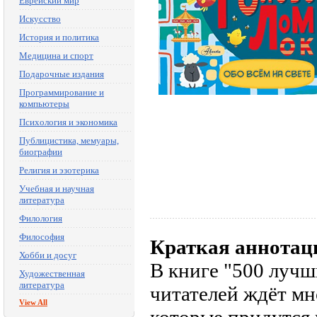
Еврейский мир
Искусство
История и политика
Медицина и спорт
Подарочные издания
Программирование и
компьютеры
Психология и экономика
Публицистика, мемуары,
биографии
Религия и эзотерика
Учебная и научная
литература
Филология
Философия
Краткая аннотац
Хобби и досуг
В книге "500 лучш
Художественная
литература
читателей ждёт мн
View All