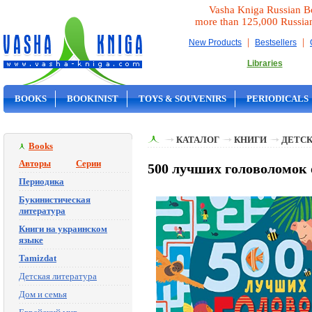
Vasha Kniga Russian B
more than 125,000 Russia
|
|
New Products
Bestsellers
Libraries
BOOKS
BOOKINIST
TOYS & SOUVENIRS
PERIODICALS
ON SALE
КАТАЛОГ
КНИГИ
ДЕТСК
Books
Авторы
Серии
500 лучших головоломок о
Периодика
Букинистическая
литература
Книги на украинском
языке
Tamizdat
Детская литература
Дом и семья