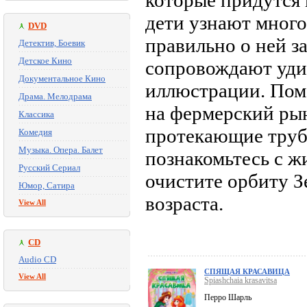
которые придутся 
дети узнают много
DVD
правильно о ней з
Детектив, Боевик
Детское Кино
сопровождают уди
Документальное Кино
иллюстрации. Помо
Драма. Мелодрама
на фермерский рын
Классика
протекающие трубы
Комедия
Музыка. Опера. Балет
познакомьтесь с ж
Русский Сериал
очистите орбиту З
Юмор, Сатира
возраста.
View All
CD
Audio CD
СПЯЩАЯ КРАСАВИЦА
View All
Spiashchaia krasavitsa
Перро Шарль