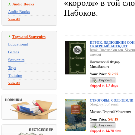
«короля» в той сл
Audio Books
Набоков.
Audio Books
View All
Toys and Souvenirs
ИГРОК. ДЯДЮШКИН СОН
Educational
СКВЕРНЫЙ АНЕКДОТ
Igrok. Diadiushkin son. Skvern
Games
anekdot
Souvenirs
Достоевский Федор
Михайлович
Toys
Your Price:
$12.95
Training
View All
shipped in 1-3 days
СТРОГОВЫ. СОЛЬ ЗЕМЛИ
Strogovy. Sol' zemli
Марков Георгий Мокеевич
Your Price:
$47.19
shipped in 14-20 days