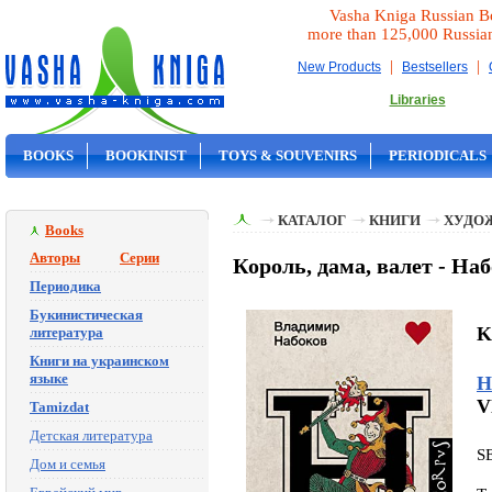
Vasha Kniga Russian B
more than 125,000 Russia
|
|
New Products
Bestsellers
Libraries
BOOKS
BOOKINIST
TOYS & SOUVENIRS
PERIODICALS
ON SALE
КАТАЛОГ
КНИГИ
ХУДО
Books
Авторы
Серии
Король, дама, валет - Н
Периодика
Букинистическая
K
литература
Книги на украинском
языке
Н
V
Tamizdat
Детская литература
S
Дом и семья