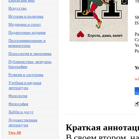
Еврейский мир
T
Искусство
История и политика
S
I
Медицина и спорт
Подарочные издания
Pa
Co
Программирование и
Ye
компьютеры
P
Психология и экономика
Публицистика, мемуары,
биографии
Yo
Религия и эзотерика
wi
Учебная и научная
литература
Филология
Философия
Хобби и досуг
Художественная
Краткая аннотац
литература
View All
В своем втором, н