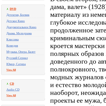
дама, валет» (192
DVD
материалу из неме
Детектив, Боевик
глубокое исследов
Детское Кино
Документальное Кино
продолженное зате
Драма. Мелодрама
криминальным сюж
Классика
кроется мастерски
Комедия
полярных образов 
Музыка. Опера. Балет
Русский Сериал
доведенного до ав
Юмор, Сатира
полнокровного, тв
View All
модных журналов о
и естество молодо
CD
Audio CD
наоборот, неожид
View All
проекты ее мужа, 