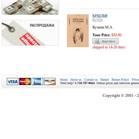
КРЫЛЬЯ
Kryl'ia
Кузмин М.А.
Your Price:
$32.95
shipped in 14-20 days
Home
About us
Contact us
Basket
Return Policy
Priva
Need help?
1-718-787-0664
. Online prices and selection genera
Copyright © 2001 - 2