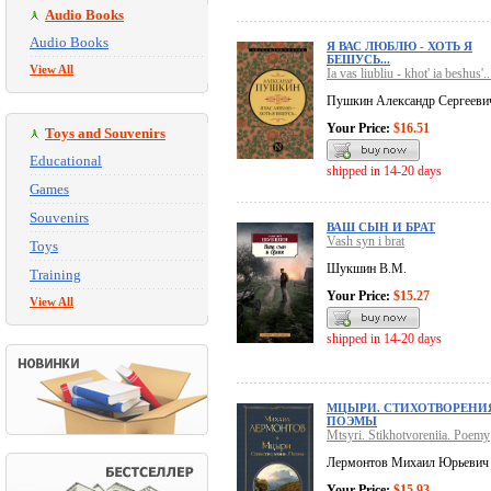
Audio Books
Audio Books
Я ВАС ЛЮБЛЮ - ХОТЬ Я
БЕШУСЬ...
View All
Ia vas liubliu - khot' ia beshus'..
Пушкин Александр Сергееви
Your Price:
$16.51
Toys and Souvenirs
Educational
shipped in 14-20 days
Games
Souvenirs
ВАШ СЫН И БРАТ
Vash syn i brat
Toys
Шукшин В.М.
Training
Your Price:
$15.27
View All
shipped in 14-20 days
МЦЫРИ. СТИХОТВОРЕНИ
ПОЭМЫ
Mtsyri. Stikhotvoreniia. Poemy
Лермонтов Михаил Юрьевич
Your Price:
$15.93