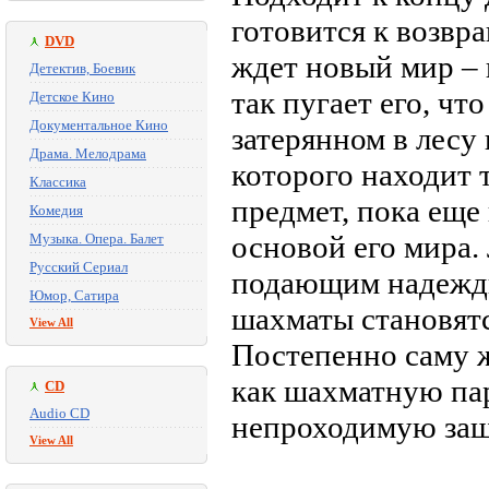
готовится к возвр
DVD
ждет новый мир – 
Детектив, Боевик
так пугает его, чт
Детское Кино
Документальное Кино
затерянном в лесу
Драма. Мелодрама
которого находит
Классика
предмет, пока еще
Комедия
основой его мира.
Музыка. Опера. Балет
Русский Сериал
подающим надежды
Юмор, Сатира
шахматы становятс
View All
Постепенно саму 
как шахматную пар
CD
Audio CD
непроходимую защ
View All