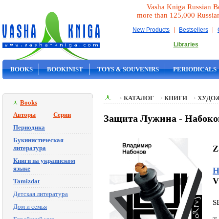
Vasha Kniga Russian B
more than 125,000 Russia
|
|
New Products
Bestsellers
Libraries
BOOKS
BOOKINIST
TOYS & SOUVENIRS
PERIODICALS
ON SALE
КАТАЛОГ
КНИГИ
ХУДО
Books
Авторы
Серии
Защита Лужина - Набок
Периодика
Букинистическая
Z
литература
Книги на украинском
языке
Н
V
Tamizdat
Детская литература
S
Дом и семья