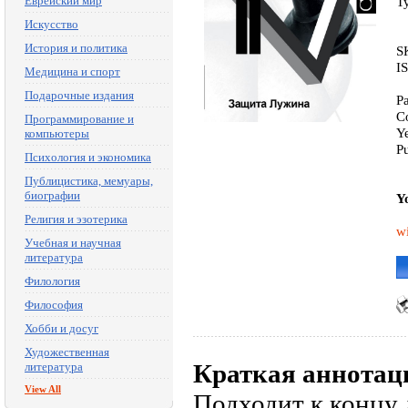
Еврейский мир
T
Искусство
История и политика
S
I
Медицина и спорт
Подарочные издания
P
C
Программирование и
Y
компьютеры
P
Психология и экономика
Публицистика, мемуары,
биографии
Y
Религия и эзотерика
wi
Учебная и научная
литература
Филология
Философия
Хобби и досуг
Художественная
Краткая аннотац
литература
View All
Подходит к концу 