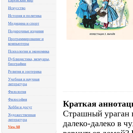
Еврейский мир
Искусство
История и политика
Медицина и спорт
Подарочные издания
Программирование и
компьютеры
Психология и экономика
Публицистика, мемуары,
биографии
Религия и эзотерика
Учебная и научная
литература
Филология
Философия
Краткая аннотац
Хобби и досуг
Страшный ураган 
Художественная
литература
далеко-далеко в ч
View All