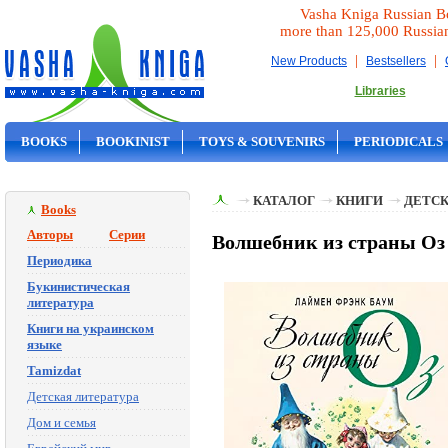
Vasha Kniga Russian B
more than 125,000 Russia
|
|
New Products
Bestsellers
Libraries
BOOKS
BOOKINIST
TOYS & SOUVENIRS
PERIODICALS
ON SALE
КАТАЛОГ
КНИГИ
ДЕТСК
Books
Авторы
Серии
Волшебник из страны Оз 
Периодика
Букинистическая
литература
Книги на украинском
языке
Tamizdat
Детская литература
Дом и семья