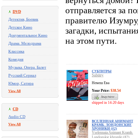
вернуться домой? 
отправляется за п
DVD
правителю Изумруд
Детектив, Боевик
Детское Кино
загадки, испытани
Документальное Кино
на этом пути.
Драма. Мелодрама
Классика
Комедия
Музыка. Опера. Балет
СУБТИТРЫ
Русский Сериал
Subtitry
Немеш Ева
Юмор, Сатира
Your Price:
$38.54
View All
shipped in 14-20 days
CD
Audio CD
ВСЕЛЕННАЯ АНИМАНТ
View All
КРАМБ. ЛОНДОНСКИЕ
ХРОНИКИ (#2)
Vselennaia Animant Kramb.
Londonskie khroniki (#2)