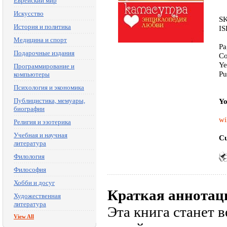
Еврейский мир
Искусство
SK
История и политика
IS
Медицина и спорт
Pa
Подарочные издания
Co
Ye
Программирование и
Pu
компьютеры
Психология и экономика
Публицистика, мемуары,
Yo
биографии
wi
Религия и эзотерика
Учебная и научная
Cu
литература
Филология
Философия
Хобби и досуг
Краткая аннотац
Художественная
литература
Эта книга станет 
View All