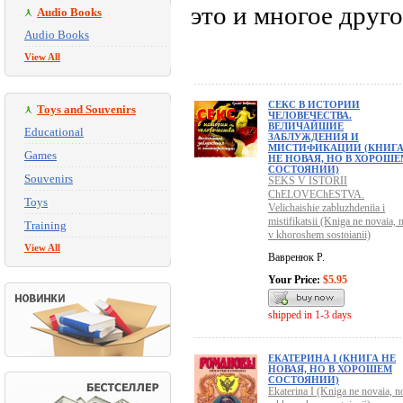
это и многое друго
Audio Books
Audio Books
View All
СЕКС В ИСТОРИИ
Toys and Souvenirs
ЧЕЛОВЕЧЕСТВА.
ВЕЛИЧАЙШИЕ
Educational
ЗАБЛУЖДЕНИЯ И
МИСТИФИКАЦИИ (КНИГ
Games
НЕ НОВАЯ, НО В ХОРОШЕ
СОСТОЯНИИ)
Souvenirs
SEKS V ISTORII
ChELOVEChESTVA.
Toys
Velichaishie zabluzhdeniia i
mistifikatsii (Kniga ne novaia, 
Training
v khoroshem sostoianii)
View All
Вавренюк Р.
Your Price:
$5.95
shipped in 1-3 days
ЕКАТЕРИНА I (КНИГА НЕ
НОВАЯ, НО В ХОРОШЕМ
СОСТОЯНИИ)
Ekaterina I (Kniga ne novaia, n