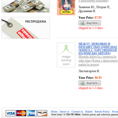
v khoroshem sostoianii)
Тынянов Ю., Петров П.,
Дружинин В.
Your Price:
$7.95
shipped in 1-3 days
МЕЖДУ ЛЮБОВЬЮ И
НЕНАВЕСТЬЮ ОДИН ШАГ
(КНИГА С ДАРСТВЕННОЙ
НАДПИСЬЮ АВТОРА)
Mezhdu liubov'iu i nenavest'iu
odin shag (Kniga s darstvennoi
nadpis'iu avtora)
Листенгартен В.
Your Price:
$6.95
shipped in 1-3 days
Home
About us
Contact us
Basket
Return Policy
Priva
Need help?
1-718-787-0664
. Online prices and selection genera