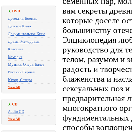
семейных пар, мо
вам секреты древн
DVD
которые доселе о
Детектив, Боевик
Детское Кино
большинству отече
Документальное Кино
Энциклопедия люб
Драма. Мелодрама
руководство для те
Классика
Комедия
телом, разумом и 
Музыка. Опера. Балет
радость и творчес
Русский Сериал
блаженства и насл
Юмор, Сатира
сексуальных поз и
View All
предварительная л
CD
многократного орг
Audio CD
фундаментальных 
View All
способы воплощен