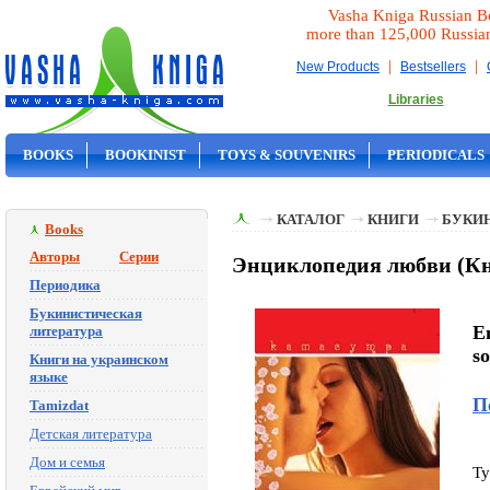
Vasha Kniga Russian B
more than 125,000 Russia
|
|
New Products
Bestsellers
Libraries
BOOKS
BOOKINIST
TOYS & SOUVENIRS
PERIODICALS
ON SALE
КАТАЛОГ
КНИГИ
БУКИ
Books
Авторы
Серии
Энциклопедия любви (Кни
Периодика
Букинистическая
En
литература
so
Книги на украинском
языке
П
Tamizdat
Детская литература
Дом и семья
Ty