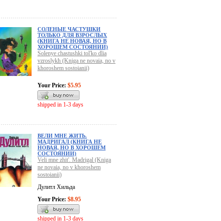
СОЛЕНЫЕ ЧАСТУШКИ
ТОЛЬКО ДЛЯ ВЗРОСЛЫХ
(КНИГА НЕ НОВАЯ, НО В
ХОРОШЕМ СОСТОЯНИИ)
Solenye chastushki tol'ko dlia
vzroslykh (Kniga ne novaia, no v
khoroshem sostoianii)
Your Price:
$5.95
shipped in 1-3 days
ВЕЛИ МНЕ ЖИТЬ.
МАДРИГАЛ (КНИГА НЕ
НОВАЯ, НО В ХОРОШЕМ
СОСТОЯНИИ)
Veli mne zhit'. Madrigal (Kniga
ne novaia, no v khoroshem
sostoianii)
Дулитл Хильда
Your Price:
$8.95
shipped in 1-3 days