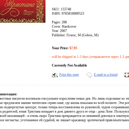
SKU: 155748
ISBN: 9785818909523
Pages: 288
Cover: Hardcover
Year: 2007
Publisher: Гелеос, М (Geleos, M)
Your Price:
$7.95
will be shipped in 1-3 days (отправляется через 1-3 дн
Currently Not Available
Print this page
E-mail to a friend
аннотация:
вестные писатели воспевали сексуальное взросление юных дев. Но лишь отдельные из э
е предлагаем нашим читателям серию книг, где жизнь показана во всей полноте. Эти р
но подвергнутые цензуре, только теперь восстановлены из рукописей, чудом сохранивши
 родителей, юная Тристана попадает в дом давнего друга ее отца - дона Лопе. Пользу
своей наложницей - и очень скоро Тристана превращается из невинной девочки в опытну
вое несчастье, уготованное ей судьбой, не лишает красавицу эротической привлекатель