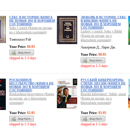
СЕКС В ИСТОРИИ (КНИГА
ЛЮБОВЬ В ИСТОРИИ. СЕКС
НЕ НОВАЯ, НО В ХОРОШЕМ
В БИБЛИИ (КНИГА НЕ
СОСТОЯНИИ)
НОВАЯ, НО В ХОРОШЕМ
Seks v istorii (Kniga ne novaia,
СОСТОЯНИИ)
Liubov' v istorii. Seks v Biblii
no v khoroshem sostoianii)
(Kniga ne novaia, no v
Тэннэхилл Рэй
khoroshem sostoianii)
Your Price:
$9.95
Аккерман Д., Ларю Дж.
Your Price:
$9.95
shipped in 1-3 days
shipped in 1-3 days
РОСКОШНОЕ
РУССКИЙ КИБЕРПАРЕНЬ:
БЕССТЫДСТВО (КНИГА НЕ
СТИХИ, ПЕСНИ (КНИГА НЕ
НОВАЯ, НО В ХОРОШЕМ
НОВАЯ, НО В ХОРОШЕМ
СОСТОЯНИИ)
СОСТОЯНИИ)
Roskoshnoe besstydstvo (Kniga
Russkii kiberparen': Stikhi, pesni
ne novaia, no v khoroshem
(Kniga ne novaia, no v
sostoianii)
khoroshem sostoianii)
Your Price:
$5.95
Your Price:
$5.95
shipped in 1-3 days
shipped in 1-3 days