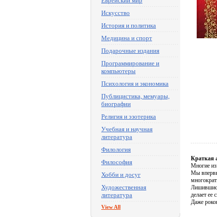
Еврейский мир
Искусство
История и политика
Медицина и спорт
Подарочные издания
Программирование и
компьютеры
Психология и экономика
Публицистика, мемуары,
биографии
Религия и эзотерика
Учебная и научная
литература
Филология
Краткая 
Философия
Многие из
Мы впервы
Хобби и досуг
многократ
Художественная
Лишившись
литература
делает ее 
Даже роко
View All