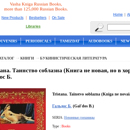
Vasha Kniga Russian Books,
more than 125,000 Russian Books.
|
Home
A
|
|
New Products
Bestsellers
On Sale
Libraries
OUVENIRS
PERIODICALS
TAMIZDAT
AUDOBOOKS
NEW
АТАЛОГ
КНИГИ
БУКИНИСТИЧЕСКАЯ ЛИТЕРАТУРА
ана. Таинство соблазна (Книга не новая, но в хо
ос Б.
Tristana. Tainstvo soblazna (Kniga ne novai
Гальдос Б.
(Gal'dos B.)
SERIA:
Невинные грешницы
Type :
Books