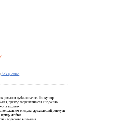
я)
Ask question
тих романов публиковались без купюр.
оманы, прежде запрещавшиеся к изданию,
хся в архивах.
ясь положением опекуна, дряхлеющий донжуан
ю жрицу любви.
ности и мужского внимания…