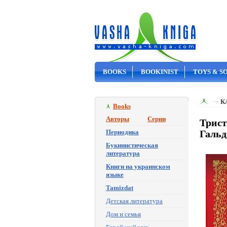
BOOKS
BOOKINIST
TOYS & S
ON SALE
К
Books
Авторы
Серии
Трист
Периодика
Гальд
Букинистическая
литература
Книги на украинском
языке
Tamizdat
Детская литература
Дом и семья