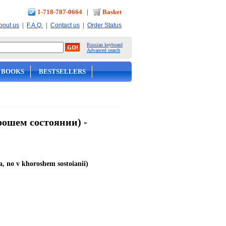
1-718-787-0664
|
Basket
|
|
|
bout us
F.A.Q.
Contact us
Order Status
Russian keyboard
Advanced search
 BOOKS
BESTSELLERS
рошем состоянии) -
a, no v khoroshem sostoianii)