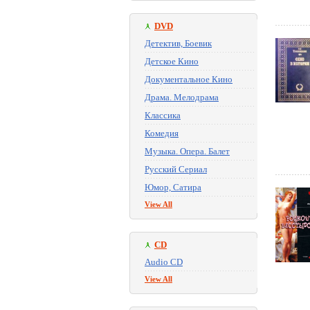
DVD
Детектив, Боевик
Детское Кино
Документальное Кино
Драма. Мелодрама
Классика
Комедия
Музыка. Опера. Балет
Русский Сериал
Юмор, Сатира
View All
CD
Audio CD
View All