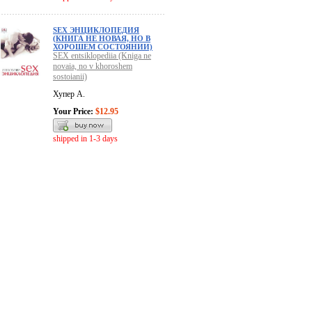
SEX ЭНЦИКЛОПЕДИЯ
(КНИГА НЕ НОВАЯ, НО В
ХОРОШЕМ СОСТОЯНИИ)
SEX entsiklopediia (Kniga ne
novaia, no v khoroshem
sostoianii)
Хупер А.
Your Price:
$12.95
shipped in 1-3 days