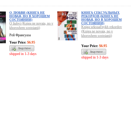
О ЛЮБВИ (КНИГА НЕ
КНИГА СЕКСУАЛЬНЫХ
НОВАЯ, НО В ХОРОШЕМ
РЕКОРДОВ (КНИГА НЕ
СОСТОЯНИИ)
НОВАЯ, НО В ХОРОШЕМ
O liubvi (Kniga ne novaia, no v
СОСТОЯНИИ)
Kniga seksual'nykh rekordov
khoroshem sostoianii)
(Kniga ne novaia, no v
Рей Франсуаза
khoroshem sostoianii)
Your Price:
$6.95
Your Price:
$6.95
shipped in 1-3 days
shipped in 1-3 days