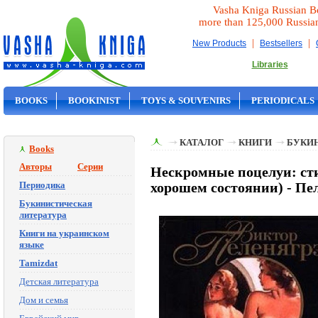
Vasha Kniga Russian B
more than 125,000 Russia
|
|
New Products
Bestsellers
Libraries
BOOKS
BOOKINIST
TOYS & SOUVENIRS
PERIODICALS
ON SALE
КАТАЛОГ
КНИГИ
БУКИ
Books
Авторы
Серии
Нескромные поцелуи: стих
Периодика
хорошем состоянии) - Пе
Букинистическая
литература
Книги на украинском
языке
Tamizdat
Детская литература
Дом и семья