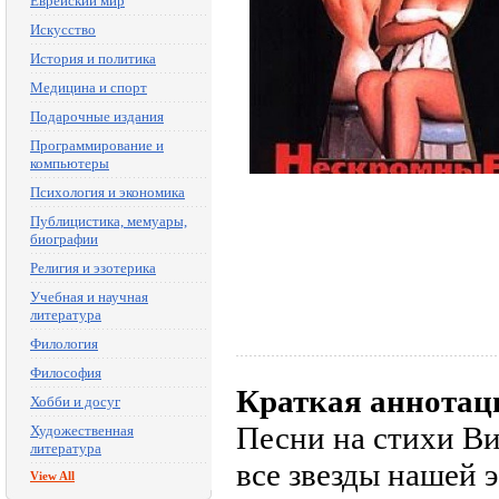
Еврейский мир
Искусство
История и политика
Медицина и спорт
Подарочные издания
Программирование и
компьютеры
Психология и экономика
Публицистика, мемуары,
биографии
Религия и эзотерика
Учебная и научная
литература
Филология
Философия
Краткая аннотац
Хобби и досуг
Песни на стихи Ви
Художественная
литература
все звезды нашей 
View All