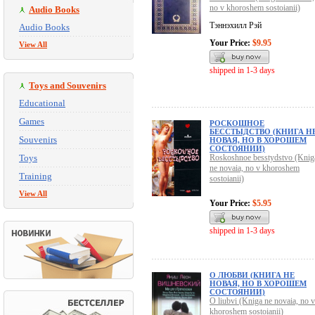
no v khoroshem sostoianii)
Audio Books
Тэннэхилл Рэй
Audio Books
Your Price:
$9.95
View All
shipped in 1-3 days
Toys and Souvenirs
Educational
Games
РОСКОШНОЕ
БЕССТЫДСТВО (КНИГА Н
Souvenirs
НОВАЯ, НО В ХОРОШЕМ
СОСТОЯНИИ)
Toys
Roskoshnoe besstydstvo (Knig
ne novaia, no v khoroshem
Training
sostoianii)
View All
Your Price:
$5.95
shipped in 1-3 days
О ЛЮБВИ (КНИГА НЕ
НОВАЯ, НО В ХОРОШЕМ
СОСТОЯНИИ)
O liubvi (Kniga ne novaia, no v
khoroshem sostoianii)