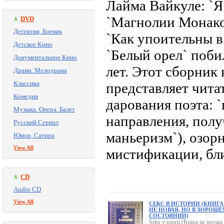
Лайма Вайкуле: `Я
`Магнолии Монако
DVD
Детектив, Боевик
`Как упоительны в
Детское Кино
`Белый орел` поби
Документальное Кино
лет. Этот сборник
Драма. Мелодрама
Классика
представляет чита
Комедия
дарования поэта: 
Музыка. Опера. Балет
направления, полу
Русский Сериал
маньеризм`), озор
Юмор, Сатира
View All
мистификации, бли
CD
Audio CD
View All
СЕКС В ИСТОРИИ (КНИГА
НЕ НОВАЯ, НО В ХОРОШЕ
СОСТОЯНИИ)
Seks v istorii (Kniga ne novaia,