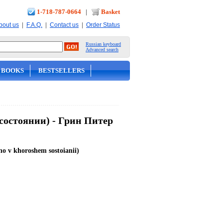
1-718-787-0664
|
Basket
|
|
|
bout us
F.A.Q.
Contact us
Order Status
Russian keyboard
Advanced search
 BOOKS
BESTSELLERS
состоянии) - Грин Питер
no v khoroshem sostoianii)