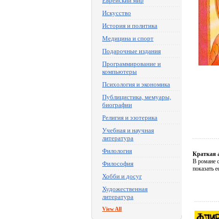
Еврейский мир
Искусство
История и политика
Медицина и спорт
Подарочные издания
Программирование и
компьютеры
Психология и экономика
Публицистика, мемуары,
биографии
Религия и эзотерика
Учебная и научная
литература
Филология
Краткая 
В романе с
Философия
показать е
Хобби и досуг
Художественная
литература
View All