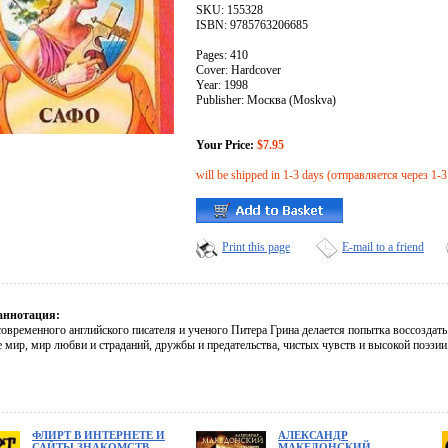
SKU: 155328
ISBN: 9785763206685
Pages: 410
Cover: Hardcover
Year: 1998
Publisher: Москва (Moskva)
Your Price:
$7.95
will be shipped in 1-3 days (отправляется через 1-3
Print this page
E-mail to a friend
аннотация:
овременного английского писателя и ученого Питера Грина делается попытка воссоздать
е мир, мир любви и страданий, дружбы и предательства, чистых чувств и высокой поэзии.
ФЛИРТ В ИНТЕРНЕТЕ И
АЛЕКСАНДР
САЙТЫ ЗНАКОМСТВ.
МАКЕДОНСКИЙ.