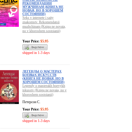
РЕКОМЕНДАЦИИ
МУЖЧИНАМ (КНИГА НЕ
НОВАЯ, НО В ХОРОШЕМ
СОСТОЯНИИ)
Seks v internete i saity
znakomstv. Rekomendatsii
muzhchinam (Kniga ne novaia,
no v khoroshem sostoianii)
Your Price:
$5.95
shipped in 1-3 days
ЛЕГЕНДЫ О МАСТЕРАХ
БОЕВЫХ ИСКУССТВ
(КНИГА НЕ НОВАЯ, НО В
ХОРОШЕМ СОСТОЯНИИ)
Legendy o masterakh boevykh
iskusstv (Kniga ne novaia, no v
khoroshem sostoianii)
Петерсон С.
Your Price:
$5.95
shipped in 1-3 days