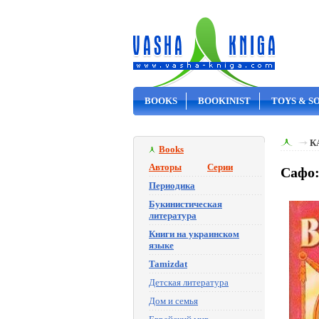
BOOKS
BOOKINIST
TOYS & S
ON SALE
К
Books
Авторы
Серии
Сафо:
Периодика
Букинистическая
литература
Книги на украинском
языке
Tamizdat
Детская литература
Дом и семья