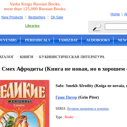
Vasha Kniga Russian Books,
more than 125,000 Russian Books.
|
Home
A
|
|
New Products
Bestsellers
On Sale
Libraries
OUVENIRS
PERIODICALS
TAMIZDAT
AUDOBOOKS
NEW
АТАЛОГ
КНИГИ
БУКИНИСТИЧЕСКАЯ ЛИТЕРАТУРА
 Смех Афродиты (Книга не новая, но в хорошем 
Safo: Smekh Afrodity (Kniga ne novaia, 
Грин Питер
(Grin Piter)
SERIA:
Великие женщины в романах
Type :
Books