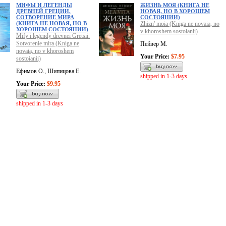
МИФЫ И ЛЕГЕНДЫ
ЖИЗНЬ МОЯ (КНИГА НЕ
ДРЕВНЕЙ ГРЕЦИИ.
НОВАЯ, НО В ХОРОШЕМ
СОТВОРЕНИЕ МИРА
СОСТОЯНИИ)
(КНИГА НЕ НОВАЯ, НО В
Zhizn' moia (Kniga ne novaia, no
ХОРОШЕМ СОСТОЯНИИ)
v khoroshem sostoianii)
Mify i legendy drevnei Gretsii.
Sotvorenie mira (Kniga ne
Пейвер М.
novaia, no v khoroshem
Your Price:
$7.95
sostoianii)
Ефимов О., Шипицова Е.
shipped in 1-3 days
Your Price:
$9.95
shipped in 1-3 days