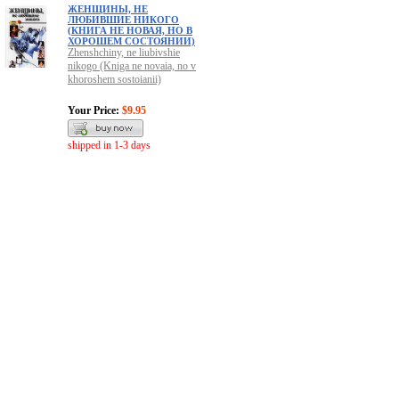
ЖЕНЩИНЫ, НЕ
ЛЮБИВШИЕ НИКОГО
(КНИГА НЕ НОВАЯ, НО В
ХОРОШЕМ СОСТОЯНИИ)
Zhenshchiny, ne liubivshie
nikogo (Kniga ne novaia, no v
khoroshem sostoianii)
Your Price:
$9.95
shipped in 1-3 days