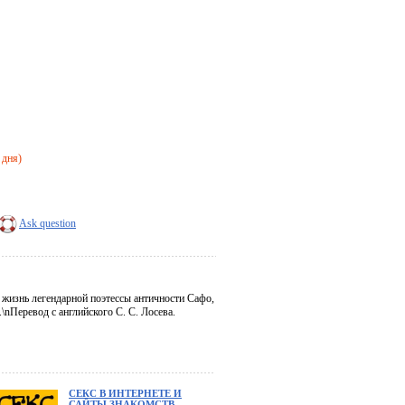
 дня)
Ask question
 жизнь легендарной поэтессы античности Сафо,
\nПеревод с английского С. С. Лосева.
СЕКС В ИНТЕРНЕТЕ И
САЙТЫ ЗНАКОМСТВ.