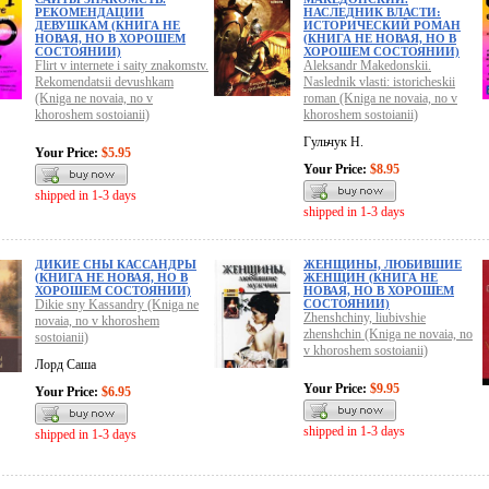
РЕКОМЕНДАЦИИ
НАСЛЕДНИК ВЛАСТИ:
ДЕВУШКАМ (КНИГА НЕ
ИСТОРИЧЕСКИЙ РОМАН
НОВАЯ, НО В ХОРОШЕМ
(КНИГА НЕ НОВАЯ, НО В
СОСТОЯНИИ)
ХОРОШЕМ СОСТОЯНИИ)
Flirt v internete i saity znakomstv.
Aleksandr Makedonskii.
Rekomendatsii devushkam
Naslednik vlasti: istoricheskii
(Kniga ne novaia, no v
roman (Kniga ne novaia, no v
khoroshem sostoianii)
khoroshem sostoianii)
Гульчук Н.
Your Price:
$5.95
Your Price:
$8.95
shipped in 1-3 days
shipped in 1-3 days
ДИКИЕ СНЫ КАССАНДРЫ
ЖЕНЩИНЫ, ЛЮБИВШИЕ
(КНИГА НЕ НОВАЯ, НО В
ЖЕНЩИН (КНИГА НЕ
ХОРОШЕМ СОСТОЯНИИ)
НОВАЯ, НО В ХОРОШЕМ
Dikie sny Kassandry (Kniga ne
СОСТОЯНИИ)
Zhenshchiny, liubivshie
novaia, no v khoroshem
zhenshchin (Kniga ne novaia, no
sostoianii)
v khoroshem sostoianii)
Лорд Саша
Your Price:
$9.95
Your Price:
$6.95
shipped in 1-3 days
shipped in 1-3 days