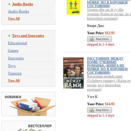
НОВАЯ, НО В ХОРОШЕМ
Audio Books
СОСТОЯНИИ)
Orgazm dlia vas ili vy dlia
Audio Books
orgazma (Kniga ne novaia, no 
khoroshem sostoianii)
View All
Квирк Джо
Your Price:
$12.95
Toys and Souvenirs
Educational
shipped in 1-3 days
Games
Souvenirs
РАССТОЯНИЕ МЕЖДУ
НАМИ (УЧЕБНЫЕ
Toys
РОМАНЫ). (КНИГА НЕ
НОВАЯ, НО В ХОРОШЕМ
СОСТОЯНИИ)
Training
Rasstoianie mezhdu nami
View All
(Uchebnye romany). (Kniga ne
novaia, no v khoroshem
sostoianii)
Уэст К.
Your Price:
$14.95
shipped in 1-3 days