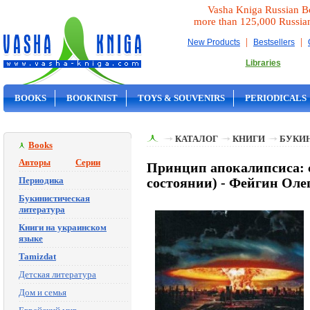
Vasha Kniga Russian B
more than 125,000 Russia
|
|
New Products
Bestsellers
Libraries
BOOKS
BOOKINIST
TOYS & SOUVENIRS
PERIODICALS
ON SALE
КАТАЛОГ
КНИГИ
БУКИ
Books
Авторы
Серии
Принцип апокалипсиса: с
Периодика
состоянии) - Фейгин Оле
Букинистическая
литература
Книги на украинском
языке
Tamizdat
Детская литература
Дом и семья