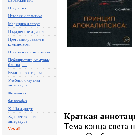
Еврейский мир
Искусство
История и политика
Медицина и спорт
Подарочные издания
Программирование и
компьютеры
Психология и экономика
Публицистика, мемуары,
биографии
Религия и эзотерика
Учебная и научная
литература
Филология
Философия
Хобби и досуг
Краткая аннотац
Художественная
литература
Тема конца света 
View All