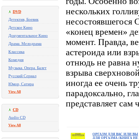
годы. Особенно во
нескольких голлив
DVD
несостоявшегося С
Детектив, Боевик
Детское Кино
«конец времен» де
Документальное Кино
момент. Правда, в
Драма. Мелодрама
астероида или взр
Классика
Комедия
отнюдь не равна н
Музыка. Опера. Балет
взрыва сверхновой
Русский Сериал
иногда ее очень тр
Юмор, Сатира
парадоксально, гл
View All
представляет сам ч
CD
Audio CD
View All
ОРГАЗМ ДЛЯ ВАС ИЛИ ВЫ
ДЛЯ ОРГАЗМА (КНИГА НЕ