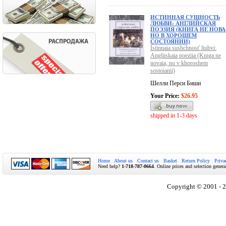
ИСТИННАЯ СУЩНОСТЬ
ЛЮБВИ: АНГЛИЙСКАЯ
ПОЭЗИЯ (КНИГА НЕ НОВА
НО В ХОРОШЕМ
СОСТОЯНИИ)
Istinnaia sushchnost' liubvi:
Angliiskaia poeziia (Kniga ne
novaia, no v khoroshem
sostoianii)
Шелли Перси Биши
Your Price:
$26.95
shipped in 1-3 days
Home
About us
Contact us
Basket
Return Policy
Priva
Need help?
1-718-787-0664
. Online prices and selection genera
Copyright © 2001 - 2