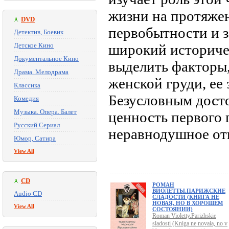
жизни на протяжен
DVD
первобытности и 
Детектив, Боевик
Детское Кино
широкий историче
Документальное Кино
выделить факторы
Драма. Мелодрама
женской груди, ее
Классика
Безусловным досто
Комедия
Музыка. Опера. Балет
ценность первого 
Русский Сериал
неравнодушное от
Юмор, Сатира
View All
CD
РОМАН
ВИОЛЕТТЫ.ПАРИЖСКИЕ
Audio CD
СЛАДОСТИ (КНИГА НЕ
НОВАЯ, НО В ХОРОШЕМ
View All
СОСТОЯНИИ)
Roman Violetty.Parizhskie
sladosti (Kniga ne novaia, no v