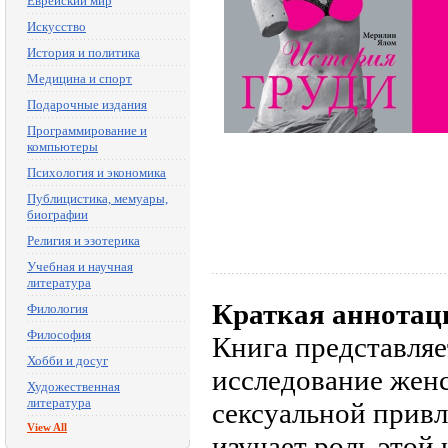
Еврейский мир
Искусство
История и политика
Медицина и спорт
Подарочные издания
Программирование и
компьютеры
Психология и экономика
Публицистика, мемуары,
биографии
Религия и эзотерика
Учебная и научная
литература
Краткая аннотац
Филология
Философия
Книга представляе
Хобби и досуг
исследование женс
Художественная
литература
сексуальной привл
View All
изучает роль этой 