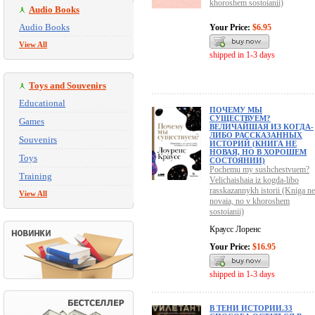
khoroshem sostoianii)
Audio Books
Audio Books
Your Price:
$6.95
View All
shipped in 1-3 days
Toys and Souvenirs
Educational
ПОЧЕМУ МЫ
СУЩЕСТВУЕМ?
Games
ВЕЛИЧАЙШАЯ ИЗ КОГДА-
ЛИБО РАССКАЗАННЫХ
Souvenirs
ИСТОРИЙ (КНИГА НЕ
НОВАЯ, НО В ХОРОШЕМ
Toys
СОСТОЯНИИ)
Pochemu my sushchestvuem?
Training
Velichaishaia iz kogda-libo
rasskazannykh istorii (Kniga ne
View All
novaia, no v khoroshem
sostoianii)
Краусс Лоренс
Your Price:
$16.95
shipped in 1-3 days
В ТЕНИ ИСТОРИИ.33