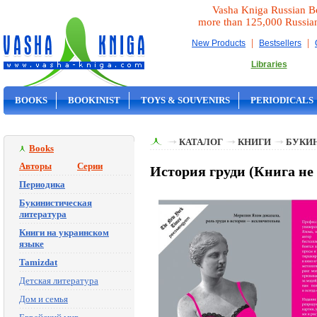
Vasha Kniga Russian B
more than 125,000 Russia
|
|
New Products
Bestsellers
Libraries
BOOKS
BOOKINIST
TOYS & SOUVENIRS
PERIODICALS
ON SALE
КАТАЛОГ
КНИГИ
БУКИ
Books
Авторы
Серии
История груди (Книга не
Периодика
Букинистическая
литература
Книги на украинском
языке
Tamizdat
Детская литература
Дом и семья