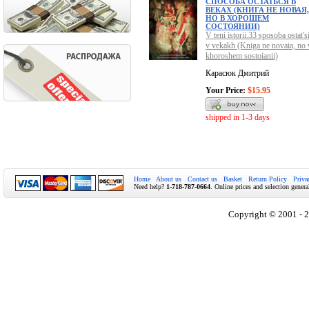
СПОСОБА ОСТАТЬСЯ В
ВЕКАХ (КНИГА НЕ НОВАЯ,
НО В ХОРОШЕМ
СОСТОЯНИИ)
V teni istorii.33 sposoba ostat's
v vekakh (Kniga ne novaia, no 
khoroshem sostoianii)
Карасюк Дмитрий
Your Price:
$15.95
shipped in 1-3 days
Home
About us
Contact us
Basket
Return Policy
Priva
Need help?
1-718-787-0664
. Online prices and selection genera
Copyright © 2001 - 2