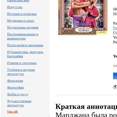
Еврейский мир
Искусство
S
I
История и политика
Медицина и спорт
Pa
Подарочные издания
Fo
Co
Программирование и
Ye
компьютеры
Pu
Психология и экономика
Публицистика, мемуары,
Yo
биографии
Религия и эзотерика
wi
Учебная и научная
литература
Филология
Философия
Хобби и досуг
Художественная
Краткая аннотац
литература
View All
Марджана была ро