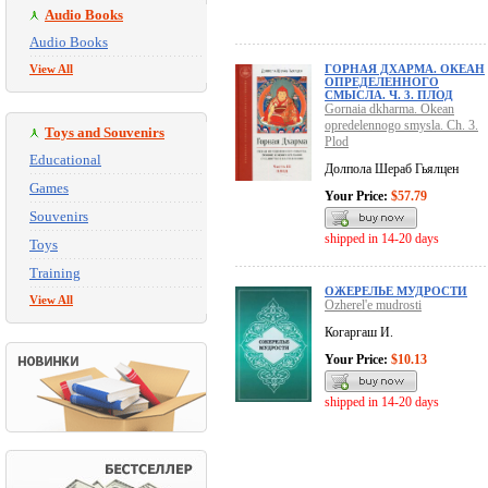
Audio Books
Audio Books
View All
ГОРНАЯ ДХАРМА. ОКЕАН
ОПРЕДЕЛЕННОГО
СМЫСЛА. Ч. 3. ПЛОД
Gornaia dkharma. Okean
opredelennogo smysla. Ch. 3.
Toys and Souvenirs
Plod
Educational
Долпола Шераб Гьялцен
Games
Your Price:
$57.79
Souvenirs
shipped in 14-20 days
Toys
Training
ОЖЕРЕЛЬЕ МУДРОСТИ
View All
Ozherel'e mudrosti
Когаргаш И.
Your Price:
$10.13
shipped in 14-20 days