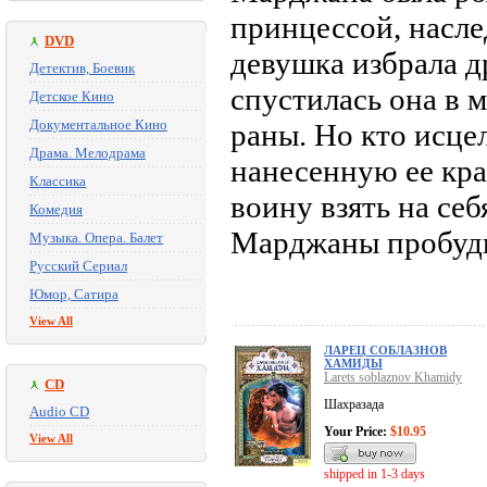
принцессой, насл
DVD
девушка избрала д
Детектив, Боевик
спустилась она в 
Детское Кино
Документальное Кино
раны. Но кто исце
Драма. Мелодрама
нанесенную ее кр
Классика
воину взять на се
Комедия
Марджаны пробуд
Музыка. Опера. Балет
Русский Сериал
Юмор, Сатира
View All
ЛАРЕЦ СОБЛАЗНОВ
ХАМИДЫ
Larets soblaznov Khamidy
CD
Шахразада
Audio CD
Your Price:
$10.95
View All
shipped in 1-3 days