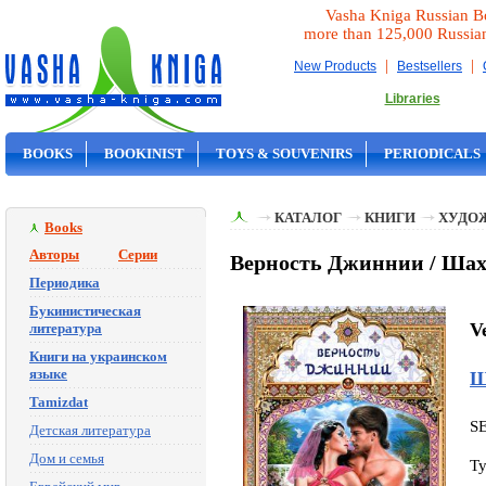
Vasha Kniga Russian B
more than 125,000 Russia
|
|
New Products
Bestsellers
Libraries
BOOKS
BOOKINIST
TOYS & SOUVENIRS
PERIODICALS
ON SALE
КАТАЛОГ
КНИГИ
ХУДО
Books
Авторы
Серии
Верность Джиннии / Шах
Периодика
Букинистическая
V
литература
Книги на украинском
языке
Ш
Tamizdat
S
Детская литература
Дом и семья
Ty