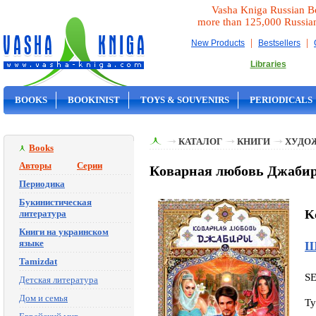
Vasha Kniga Russian B
more than 125,000 Russia
|
|
New Products
Bestsellers
Libraries
BOOKS
BOOKINIST
TOYS & SOUVENIRS
PERIODICALS
ON SALE
КАТАЛОГ
КНИГИ
ХУДО
Books
Авторы
Серии
Коварная любовь Джабир
Периодика
Букинистическая
K
литература
Книги на украинском
языке
Ш
Tamizdat
S
Детская литература
Дом и семья
Ty