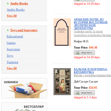
Audio Books
shipped in 14-20 days
Audio Books
View All
АРАБСКИЕ НОЧИ. ИЗ
ИСТОРИИ ВОСТОЧНОЙ
ЭРОТИЧЕСКОЙ
ЛИТЕРАТУРЫ
Toys and Souvenirs
Arabskie nochi. Iz istorii
vostochnoi eroticheskoi literatu
Educational
Нофал Ф.О.
Games
Your Price:
$44.30
Souvenirs
Toys
shipped in 14-20 days
Training
View All
БАЛЬЗАК И ПОРТНИХА-
КИТАЯНОЧКА
Bal'zak i portnikha-kitaianochk
Дай Сы-цзе Сы-цзе
Your Price:
$24.95
shipped in 1-3 days