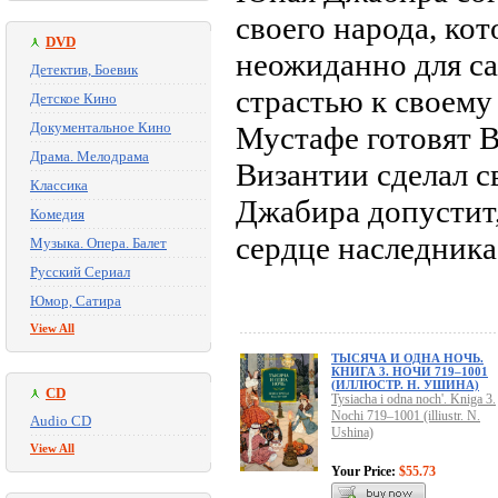
своего народа, ко
DVD
неожиданно для са
Детектив, Боевик
страстью к своему
Детское Кино
Документальное Кино
Мустафе готовят 
Драма. Мелодрама
Византии сделал с
Классика
Джабира допустит,
Комедия
сердце наследника
Музыка. Опера. Балет
Русский Сериал
Юмор, Сатира
View All
ТЫСЯЧА И ОДНА НОЧЬ.
КНИГА 3. НОЧИ 719–1001
(ИЛЛЮСТР. Н. УШИНА)
CD
Tysiacha i odna noch'. Kniga 3.
Nochi 719–1001 (illiustr. N.
Audio CD
Ushina)
View All
Your Price:
$55.73