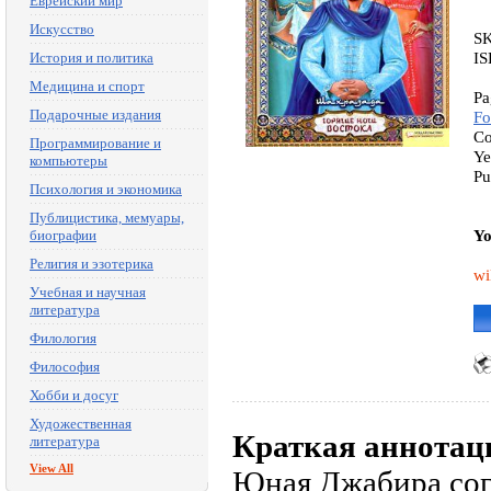
Еврейский мир
Искусство
SK
IS
История и политика
Медицина и спорт
Pa
Подарочные издания
Fo
Co
Программирование и
Ye
компьютеры
Pu
Психология и экономика
Публицистика, мемуары,
Yo
биографии
Религия и эзотерика
wi
Учебная и научная
литература
Филология
Философия
Хобби и досуг
Художественная
Краткая аннотац
литература
View All
Юная Джабира сог