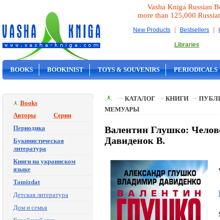
Vasha Kniga Russian B
more than 125,000 Russia
|
|
New Products
Bestsellers
Libraries
BOOKS
BOOKINIST
TOYS & SOUVENIRS
PERIODICALS
ON SALE
КАТАЛОГ
КНИГИ
ПУБЛ
Books
МЕМУАРЫ
Авторы
Серии
Периодика
Валентин Глушко: Челове
Давиденок В.
Букинистическая
литература
Книги на украинском
языке
Tamizdat
Детская литература
Дом и семья