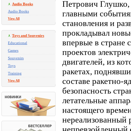
Петрович Глушко, 
Audio Books
главными события
Audio Books
View All
становления и раз
прокладывал новые
Toys and Souvenirs
впервые в стране с
Educational
проектов электри
Games
Souvenirs
двигателей, из ко
Toys
ракетах, поднявши
Training
составе ракетно-я
View All
безопасность стра
летательные аппа
настоящего времен
нереализованный р
непревзойденный 