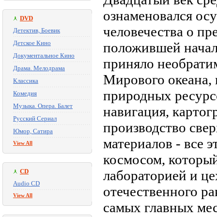
ознаменовался ос
DVD
человечества о пр
Детектив, Боевик
Детское Кино
положившей начал
Документальное Кино
приняло необрати
Драма. Мелодрама
Мирового океана, 
Классика
природных ресурс
Комедия
Музыка. Опера. Балет
навигация, картогр
Русский Сериал
производство све
Юмор, Сатира
материалов - все 
View All
космосом, который
CD
лабораторией и це
Audio CD
отечественного ра
View All
самых главных мес