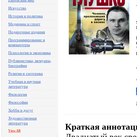
Еврейский мир
Искусство
История и политика
Медицина и спорт
Подарочные издания
Программирование и
компьютеры
Психология и экономика
Публицистика, мемуары,
биографии
Религия и эзотерика
Учебная и научная
литература
Филология
Философия
Хобби и досуг
Художественная
литература
Краткая аннотац
View All
Двадцатый век ср