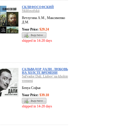
СКЛИФОСОФСКИЙ
Sklifosofskii
Ветлугина А.М., Максименко
Д.М.
Your Price:
$29.24
shipped in 14-20 days
САЛЬВАДОР ДАЛИ. ЛЮБОВЬ
НА ХОЛСТЕ ВРЕМЕНИ
Sal'vador Dali. Liubov' na kholste
vremeni
Бенуа Софья
Your Price:
$39.10
shipped in 14-20 days