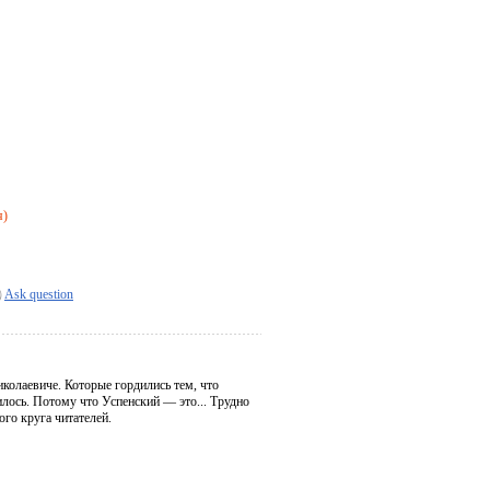
я)
Ask question
иколаевиче. Которые гордились тем, что
илось. Потому что Успенский — это... Трудно
ого круга читателей.