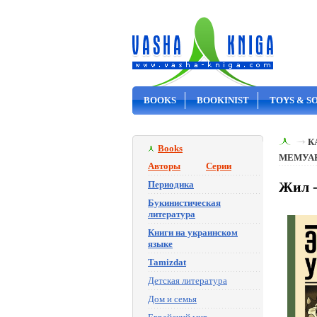
BOOKS
BOOKINIST
TOYS & S
ON SALE
К
Books
МЕМУА
Авторы
Серии
Периодика
Жил -
Букинистическая
литература
Книги на украинском
языке
Tamizdat
Детская литература
Дом и семья