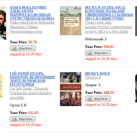
АТАКА ВЕКА.ПОДВИГ
ВЕСНА И ОСЕНЬ ЗДЕСЬ
АЛЕКСАНДРА
КОРОТКИЕ.ПОЛЬСКИЕ
МАРИНЕСКО.ВЕЛИКАЯ
СВЯЩЕННИКИ-ССЫЛЬНЫЕ
ОТЕЧЕСТВЕННАЯ ВОЙНА
1863 Г.В СИБИР.ТУНКЕ
Ataka veka.Podvig Aleksandra
Vesna i osen' zdes'
Marinesko.Velikaia
korotkie.Pol'skie sviashchenniki-
Otechestvennaia voina
ssyl'nye 1863 g.v Sibir.Tunke
Небельский Э.
Your Price:
$9.78
Your Price:
$36.92
shipped in 14-20 days
shipped in 14-20 days
ГАЙ ЮЛИЙ ЦЕЗАРЬ.
ВИЛЬГЕЛЬМ II
ЦИЦЕРОН. ВЕЛИЧАЙШИЕ
Vil'gel'm II
ДЕЯТЕЛИ РИМСКОЙ
РЕСПУБЛИКИ
Людвиг Э.
Gai Iulii Tsezar'. Tsitseron.
Your Price:
$48.24
Velichaishie deiateli Rimskoi
respubliki
shipped in 14-20 days
Орлов Е.Н.
Your Price:
$32.65
shipped in 14-20 days