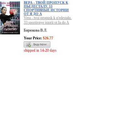
ВЕРА - ТВОЙ ПРОПУСК К
ПЬЕДЕСТАЛУ. 33
СПОРТИВНЫЕ ИСТОРИИ
ОТ Я ДО А
Vera - tvoi propusk k p'edestalu.
33 sportivnye istorii ot Ia do A
Бирюкова В.Л.
Your Price:
$26.77
shipped in 14-20 days