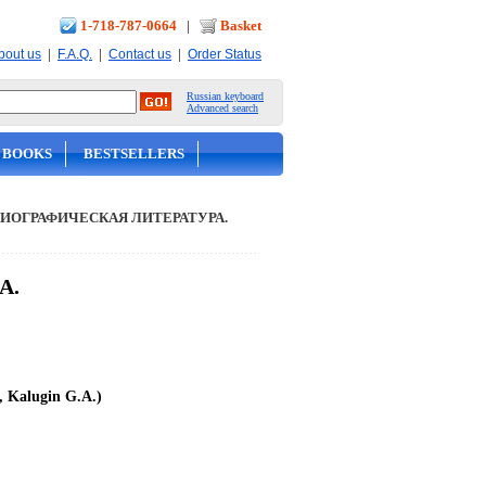
1-718-787-0664
|
Basket
|
|
|
bout us
F.A.Q.
Contact us
Order Status
Russian keyboard
Advanced search
 BOOKS
BESTSELLERS
ИОГРАФИЧЕСКАЯ ЛИТЕРАТУРА.
А.
, Kalugin G.A.)