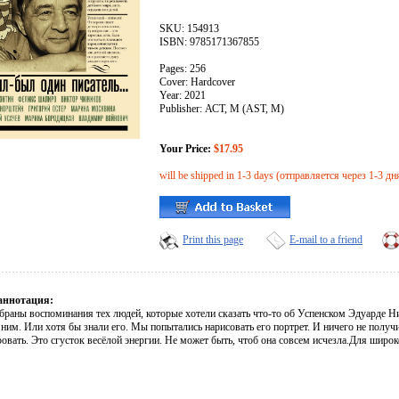
SKU: 154913
ISBN: 9785171367855
Pages: 256
Cover: Hardcover
Year: 2021
Publisher: АСТ, М (AST, M)
Your Price:
$17.95
will be shipped in 1-3 days (отправляется через 1-3 дн
Print this page
E-mail to a friend
аннотация:
браны воспоминания тех людей, которые хотели сказать что-то об Успенском Эдуарде Н
ним. Или хотя бы знали его. Мы попытались нарисовать его портрет. И ничего не получ
вать. Это сгусток весёлой энергии. Не может быть, чтоб она совсем исчезла.Для широк