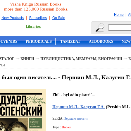
Vasha Kniga Russian Books,
more than 125,000 Russian Books.
|
Home
A
|
|
New Products
Bestsellers
On Sale
Libraries
OUVENIRS
PERIODICALS
TAMIZDAT
AUDOBOOKS
NEW
АТАЛОГ
КНИГИ
ПУБЛИЦИСТИКА, МЕМУАРЫ, БИОГРАФИИ
Б
РЫ
 был один писатель... - Першин М.Л., Калугин Г.
Zhil - byl odin pisatel'...
Першин М.Л., Калугин Г.А.
(Pershin M.L.
SERIA:
Зеркало памяти
Type :
Books