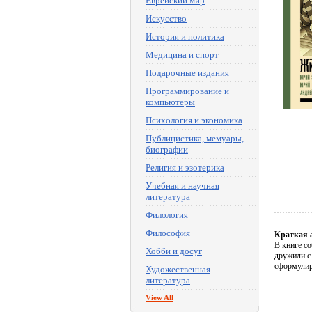
Еврейский мир
Искусство
История и политика
Медицина и спорт
Подарочные издания
Программирование и
компьютеры
Психология и экономика
Публицистика, мемуары,
биографии
Религия и эзотерика
Учебная и научная
литература
Филология
Философия
Краткая 
В книге со
Хобби и досуг
дружили с 
сформулиро
Художественная
литература
View All