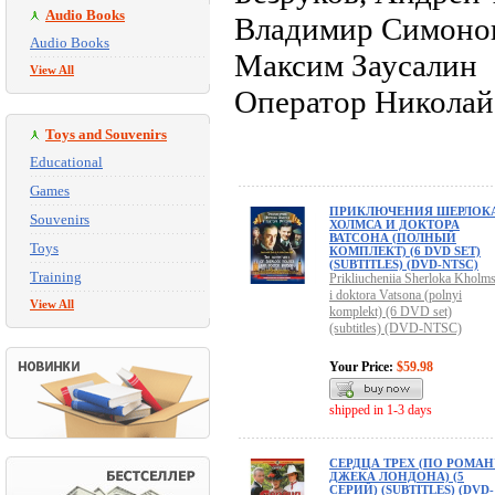
Audio Books
Владимир Симонов
Audio Books
Максим Заусалин
View All
Оператор Николай
Toys and Souvenirs
Educational
Games
ПРИКЛЮЧЕНИЯ ШЕРЛОК
Souvenirs
ХОЛМСА И ДОКТОРА
ВАТСОНА (ПОЛНЫЙ
Toys
КОМПЛЕКТ) (6 DVD SET)
(SUBTITLES) (DVD-NTSC)
Training
Prikliucheniia Sherloka Kholm
i doktora Vatsona (polnyi
View All
komplekt) (6 DVD set)
(subtitles) (DVD-NTSC)
Your Price:
$59.98
shipped in 1-3 days
СЕРДЦА ТРЕХ (ПО РОМАН
ДЖЕКА ЛОНДОНА) (5
СЕРИЙ) (SUBTITLES) (DVD-