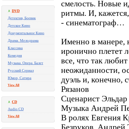
смелость. Новые и
ритмы. И, кажется
DVD
Детектив, Боевик
- синематограф…
Детское Кино
Документальное Кино
Именно в манере,
Драма. Мелодрама
Классика
иронично плетет л
Комедия
все, что так любит
Музыка. Опера. Балет
неожиданности, ос
Русский Сериал
дуэль и, конечно,
Юмор, Сатира
View All
Рязанов
Сценарист Эльдар
CD
Музыка Андрей П
Audio CD
В ролях Евгения К
View All
Безруков, Андрей 