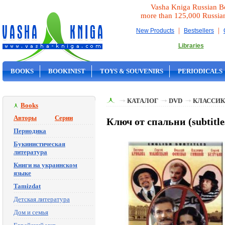
Vasha Kniga Russian B
more than 125,000 Russia
|
|
New Products
Bestsellers
Libraries
BOOKS
BOOKINIST
TOYS & SOUVENIRS
PERIODICALS
ON SALE
КАТАЛОГ
DVD
КЛАССИК
Books
Авторы
Серии
Ключ от спальни (subtitl
Периодика
Букинистическая
литература
Книги на украинском
языке
Tamizdat
Детская литература
Дом и семья