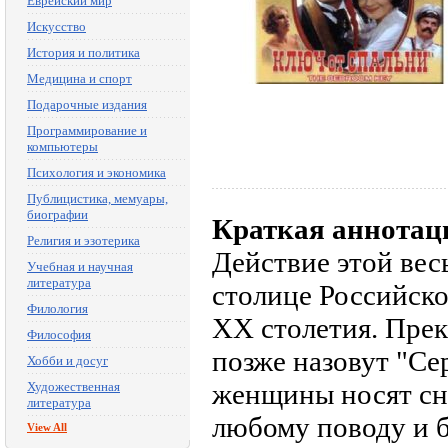
Еврейский мир
Искусство
История и политика
Медицина и спорт
Подарочные издания
Программирование и
компьютеры
Психология и экономика
Публицистика, мемуары,
биографии
Краткая аннотац
Религия и эзотерика
Действие этой вес
Учебная и научная
литература
столице Российско
Филология
XX столетия. Прек
Философия
позже назовут "Се
Хобби и досуг
женщины носят сн
Художественная
литература
любому поводу и б
View All