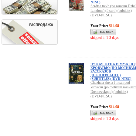
NTSC)
Serdtsa trekh (po romanu Dzhe
Londona) (5 serii) (subtitles)
(DVD-NTSC)
Your Price:
$14.98
shipped in 1-3 days
ЧУЖАЯ ЖЕНА И МУЖ ПО
КРОВАТЬЮ (ПО МОТИВАМ
РАССКАЗОВ
ДОСТОЕВСКОГО)
(SUBTITLES) (DVD-NTSC)
Chuzhaia zhena i muzh pod
krovat'iu (po motivam rasskazo
Dostoevskogo) (subtitles)
(DVD-NTSC)
Your Price:
$14.98
shipped in 1-3 days