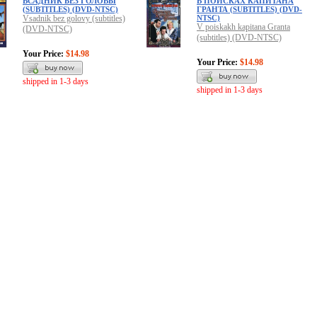
ВСАДНИК БЕЗ ГОЛОВЫ
В ПОИСКАХ КАПИТАНА
(SUBTITLES) (DVD-NTSC)
ГРАНТА (SUBTITLES) (DVD-
Vsadnik bez golovy (subtitles)
NTSC)
V poiskakh kapitana Granta
(DVD-NTSC)
(subtitles) (DVD-NTSC)
Your Price:
$14.98
Your Price:
$14.98
shipped in 1-3 days
shipped in 1-3 days