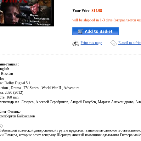
Your Price:
$14.98
will be shipped in 1-3 days (отправляется че
Print this page
E-mail to a fri
аннотация:
English
 Russian
lor
t: Dolby Digital 5.1
ction , Drama , TV Series , World War II , Adventure
а: 2020 (2012)
ть: 160 min.
лександр мл. Лазарев, Алексей Серебряков, Андрей Голубев, Марина Александрова, Ал
Олег Фесенко
лепберген Байсакалов
0)
 Небольшой советской диверсионной группе предстоит выполнить сложное и ответственно
ми Гитлера, которые везет генералу Шернеру личный помощник адъютанта Гитлера майо