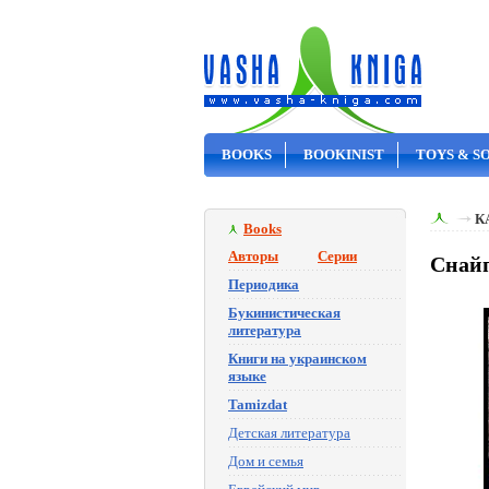
BOOKS
BOOKINIST
TOYS & S
ON SALE
К
Books
Авторы
Серии
Снайп
Периодика
Букинистическая
литература
Книги на украинском
языке
Tamizdat
Детская литература
Дом и семья