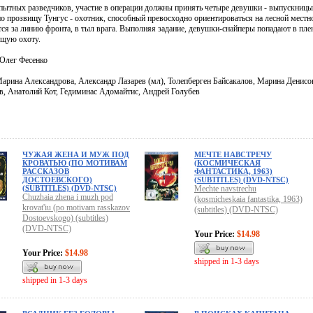
ытных разведчиков, участие в операции должны принять четыре девушки - выпускницы 
по прозвищу Тунгус - охотник, способный превосходно ориентироваться на лесной местн
ся за линию фронта, в тыл врага. Выполняя задание, девушки-снайперы попадают в плен
ящую охоту.
 Олег Фесенко
Марина Александрова, Александр Лазарев (мл), Толепберген Байсакалов, Марина Денисо
в, Анатолий Кот, Гедиминас Адомайтис, Андрей Голубев
ЧУЖАЯ ЖЕНА И МУЖ ПОД
МЕЧТЕ НАВСТРЕЧУ
КРОВАТЬЮ (ПО МОТИВАМ
(КОСМИЧЕСКАЯ
РАССКАЗОВ
ФАНТАСТИКА, 1963)
ДОСТОЕВСКОГО)
(SUBTITLES) (DVD-NTSC)
(SUBTITLES) (DVD-NTSC)
Mechte navstrechu
Chuzhaia zhena i muzh pod
(kosmicheskaia fantastika, 1963)
krovat'iu (po motivam rasskazov
(subtitles) (DVD-NTSC)
Dostoevskogo) (subtitles)
(DVD-NTSC)
Your Price:
$14.98
Your Price:
$14.98
shipped in 1-3 days
shipped in 1-3 days