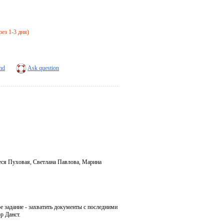
рез 1-3 дня)
end
Ask question
еся Пуховая, Светлана Павлова, Марина
е задание - захватить документы с последними
р Данст.