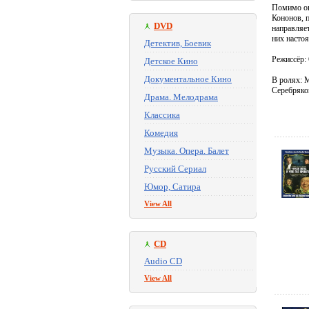
Помимо оп
Кононов, 
DVD
направляет
них насто
Детектив, Боевик
Режиссёр:
Детское Кино
Документальное Кино
В ролях: 
Серебряко
Драма. Мелодрама
Классика
Комедия
Музыка. Опера. Балет
Русский Сериал
Юмор, Сатира
View All
CD
Audio CD
View All