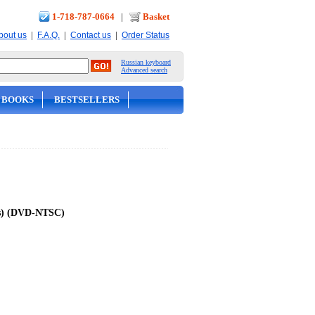
1-718-787-0664
|
Basket
|
|
|
bout us
F.A.Q.
Contact us
Order Status
Russian keyboard
Advanced search
 BOOKS
BESTSELLERS
les) (DVD-NTSC)