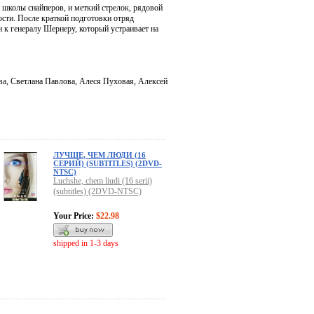
школы снайперов, и меткий стрелок, рядовой
ости. После краткой подготовки отряд
 к генералу Шернеру, который устраивает на
ва, Светлана Павлова, Алеся Пуховая, Алексей
ЛУЧШЕ, ЧЕМ ЛЮДИ (16
СЕРИЙ) (SUBTITLES) (2DVD-
NTSC)
Luchshe, chem liudi (16 serii)
(subtitles) (2DVD-NTSC)
Your Price:
$22.98
shipped in 1-3 days