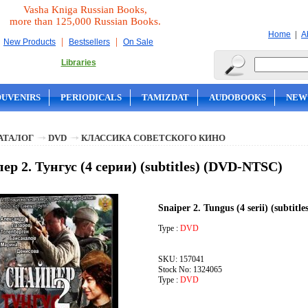
Vasha Kniga Russian Books,
more than 125,000 Russian Books.
|
Home
A
|
|
New Products
Bestsellers
On Sale
Libraries
OUVENIRS
PERIODICALS
TAMIZDAT
AUDOBOOKS
NEW
АТАЛОГ
DVD
КЛАССИКА СОВЕТСКОГО КИНО
ер 2. Тунгус (4 серии) (subtitles) (DVD-NTSC)
Snaiper 2. Tungus (4 serii) (subtit
Type :
DVD
SKU: 157041
Stock No: 1324065
Type :
DVD