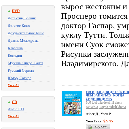
вырос жестоким и
DVD
Просперо томится 
Детектив, Боевик
доктор Гаспар, ум
Детское Кино
куклу Тутти. Толь
Документальное Кино
Драма. Мелодрама
имени Суок сможе
Классика
Рисунки заслужен
Комедия
Владимирского. Дл
Музыка. Опера. Балет
Русский Сериал
Юмор, Сатира
View All
100 ИДЕЙ ДЛЯ ДЕТЕЙ: ИЛ
ЧЕМ ЗАНЯТЬСЯ, КОГДА
СИДИШЬ ДОМА
CD
100 idei dlia detei: ili chem
zaniat'sia, kogda sidish' doma
Audio CD
Айзек Д., Уорн Р.
View All
Your Price:
$27.95