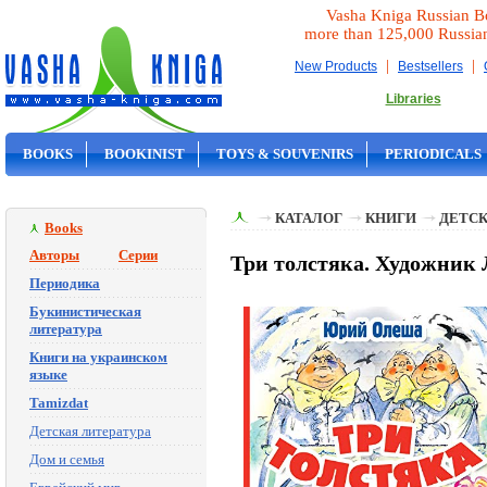
Vasha Kniga Russian B
more than 125,000 Russia
|
|
New Products
Bestsellers
Libraries
BOOKS
BOOKINIST
TOYS & SOUVENIRS
PERIODICALS
ON SALE
КАТАЛОГ
КНИГИ
ДЕТСК
Books
Авторы
Серии
Три толстяка. Художник
Периодика
Букинистическая
литература
Книги на украинском
языке
Tamizdat
Детская литература
Дом и семья