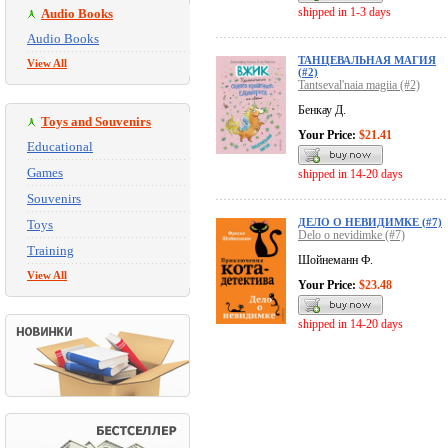
shipped in 1-3 days
Audio Books
Audio Books
ТАНЦЕВАЛЬНАЯ МАГИЯ
View All
(#2)
Tantseval'naia magiia (#2)
Бенкау Д.
Toys and Souvenirs
Your Price:
$21.41
Educational
Games
shipped in 14-20 days
Souvenirs
ДЕЛО О НЕВИДИМКЕ (#7)
Toys
Delo o nevidimke (#7)
Training
Шойнеманн Ф.
View All
Your Price:
$23.48
shipped in 14-20 days