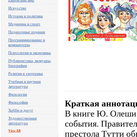
Еврейский мир
Искусство
История и политика
Медицина и спорт
Подарочные издания
Программирование и
компьютеры
Психология и экономика
Публицистика, мемуары,
биографии
Религия и эзотерика
Учебная и научная
литература
Филология
Краткая аннотац
Философия
Хобби и досуг
В книге Ю. Олеши
Художественная
события. Правите
литература
View All
престола Тутти об