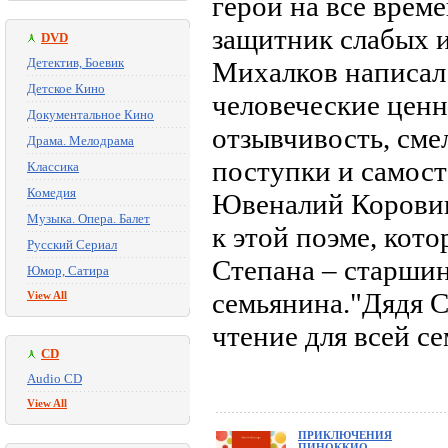
герой на все врем
защитник слабых и
DVD
Детектив, Боевик
Михалков написал 
Детское Кино
человеческие ценн
Документальное Кино
отзывчивость, смел
Драма. Мелодрама
поступки и самос
Классика
Комедия
Ювеналий Коровин
Музыка. Опера. Балет
к этой поэме, кот
Русский Сериал
Степана – старшин
Юмор, Сатира
семьянина."Дядя С
View All
чтение для всей се
CD
Audio CD
View All
ПРИКЛЮЧЕНИЯ
ПИНОККИО