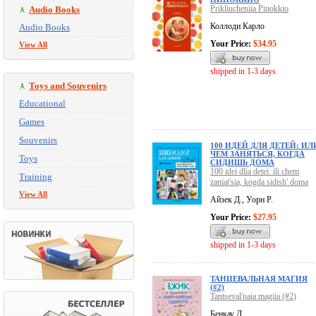
Prikliucheniia Pinokkio
Audio Books
Коллоди Карло
Audio Books
Your Price:
$34.95
View All
shipped in 1-3 days
Toys and Souvenirs
Educational
Games
Souvenirs
100 ИДЕЙ ДЛЯ ДЕТЕЙ: ИЛ
ЧЕМ ЗАНЯТЬСЯ, КОГДА
Toys
СИДИШЬ ДОМА
100 idei dlia detei: ili chem
Training
zaniat'sia, kogda sidish' doma
View All
Айзек Д., Уорн Р.
Your Price:
$27.95
shipped in 1-3 days
ТАНЦЕВАЛЬНАЯ МАГИЯ
(#2)
Tantseval'naia magiia (#2)
Бенкау Д.