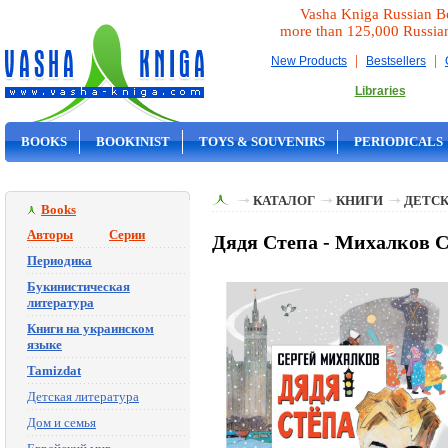
Vasha Kniga Russian B
more than 125,000 Russia
|
|
New Products
Bestsellers
Libraries
BOOKS
BOOKINIST
TOYS & SOUVENIRS
PERIODICALS
ON SALE
КАТАЛОГ
КНИГИ
ДЕТСК
Books
Авторы
Серии
Дядя Степа - Михалков 
Периодика
Букинистическая
литература
Книги на украинском
языке
Tamizdat
Детская литература
Дом и семья