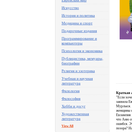
Еврейский мир
Искусство
История и политика
Медицина и спорт
Подарочные издания
Программирование и
компьютеры
Психология и экономика
Публицистика, мемуары,
биографии
Религия и эзотерика
Учебная и научная
литература
Филология
Краткая 
"Если хоче
Философия
заявила Е
Хобби и досуг
Мурлыся. П
женщины с
Художественная
Евлампия 
литература
что Аню о
ошибся. Э
View All
позора? На