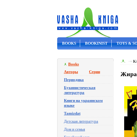
BOOKS
BOOKINIST
TOYS & S
ON SALE
К
Books
Авторы
Серии
Жираф
Периодика
Букинистическая
литература
Книги на украинском
языке
Tamizdat
Детская литература
Дом и семья