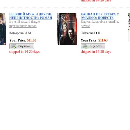
shipped in 14-20 days
БЫВШИЙ МУЖ И ДРУГИЕ
КАПКАН ИЗ СЕРЕБРА С
НЕПРИЯТНОСТИ: РОМАН
ЭМАЛЬЮ: ПОВЕСТЬ
Byvshii muzh i drugie
Kapkan iz serebra s emal'iu:
nepriiatnosti: roman
povest'
Комарова И.М.
Обухова О.Н.
Your Price:
$11.63
Your Price:
$11.63
shipped in 14-20 days
shipped in 14-20 days