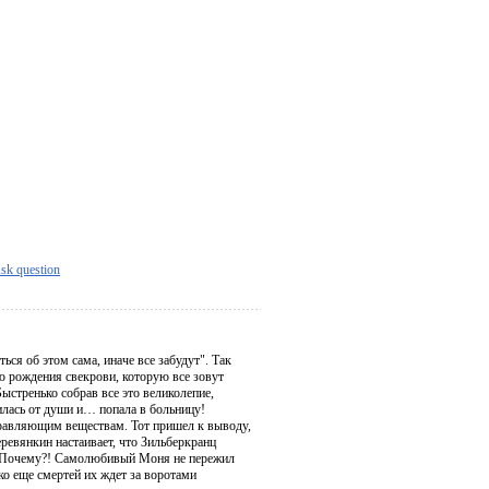
sk question
ся об этом сама, иначе все забудут". Так
ю рождения свекрови, которую все зовут
ыстренько собрав все это великолепие,
илась от души и… попала в больницу!
травляющим веществам. Тот пришел к выводу,
ревянкин настаивает, что Зильберкранц
й. Почему?! Самолюбивый Моня не пережил
ько еще смертей их ждет за воротами