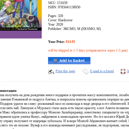
SKU: 151659
ISBN: 9785041138950
Pages: 320
Cover: Hardcover
Year: 2020
Publisher: ЭКСМО, М (EKSMO, M)
Your Price:
$14.95
will be shipped in 1-3 days (отправляется через 1-3 дня)
Print this page
E-mail to a friend
A
аннотация:
шь получить на день рождения много подарков и прочитать массу комплиментов, позаботь
влампии Романовой ее подруга Анечка, и попросила помочь организовать сюрприз ко дн
одарок удался на славу: роскошный пазл из шоколада в виде дворца и его обитателей. Б
ели пить чай. Лампуше и Мурлысе стало жаль есть такую красоту, а вот Анюта полаком
и Макс обратились к профессору Моисею Зильберкранцу, известному специалисту по о
травили ядом улитки Конус, найденном в шоколадном презенте. Но его коллега Юрий Де
ту отраву получают от ящерицы зубоскала. И вскоре Моисей Абрамович кончает собо
 него это не похоже. Вульф и его команда начинают расследование, не подозревая, скол