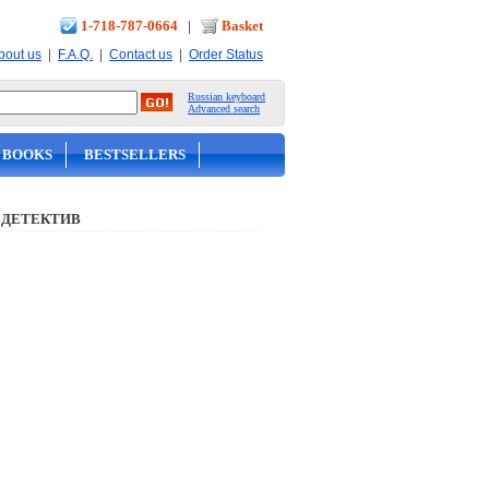
1-718-787-0664
|
Basket
|
|
|
bout us
F.A.Q.
Contact us
Order Status
Russian keyboard
Advanced search
 BOOKS
BESTSELLERS
 ДЕТЕКТИВ