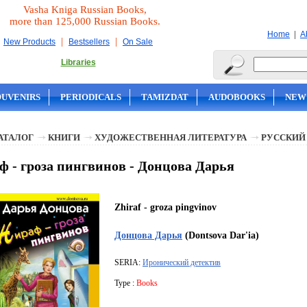
Vasha Kniga Russian Books,
more than 125,000 Russian Books.
|
Home
A
|
|
New Products
Bestsellers
On Sale
Libraries
OUVENIRS
PERIODICALS
TAMIZDAT
AUDOBOOKS
NEW
АТАЛОГ
КНИГИ
ХУДОЖЕСТВЕННАЯ ЛИТЕРАТУРА
РУССКИЙ
 - гроза пингвинов - Донцова Дарья
Zhiraf - groza pingvinov
Донцова Дарья
(Dontsova Dar'ia)
SERIA:
Иронический детектив
Type :
Books