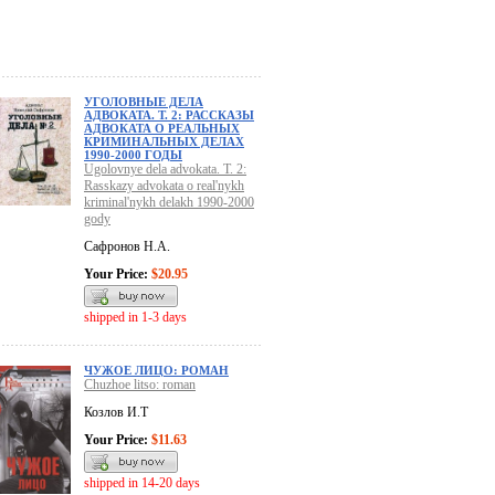
УГОЛОВНЫЕ ДЕЛА
АДВОКАТА. Т. 2: РАССКАЗЫ
АДВОКАТА О РЕАЛЬНЫХ
КРИМИНАЛЬНЫХ ДЕЛАХ
1990-2000 ГОДЫ
Ugolovnye dela advokata. T. 2:
Rasskazy advokata o real'nykh
kriminal'nykh delakh 1990-2000
gody
Сафронов Н.А.
Your Price:
$20.95
shipped in 1-3 days
ЧУЖОЕ ЛИЦО: РОМАН
Chuzhoe litso: roman
Козлов И.Т
Your Price:
$11.63
shipped in 14-20 days