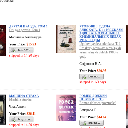
го замка!
ДРУГАЯ ПРАВДА. ТОМ 1
УГОЛОВНЫЕ ДЕЛА
Drugaia pravda. Tom 1
АДВОКАТА. Т. 1: РАССКАЗЫ
АДВОКАТА О РЕАЛЬНЫХ
КРИМИНАЛЬНЫХ ДЕЛАХ
Маринина Александра
1980-Е ГОДЫ
Ugolovnye dela advokata. T. 1:
Your Price:
$15.93
Rasskazy advokata o real'nykh
kriminal'nykh delakh 1980-e
shipped in 14-20 days
gody
Сафронов Н.А.
Your Price:
$20.95
shipped in 1-3 days
МАШИНА СТРАХА
РОМЕО ДОЛЖЕН
Mashina strakha
ПОВЗРОСЛЕТЬ
Romeo dolzhen povzroslet'
Чиж Антон
Бочарова Т.
Your Price:
$26.11
Your Price:
$14.64
shipped in 14-20 days