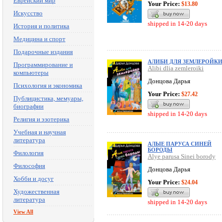
Еврейский мир
Your Price:
$13.80
Искусство
shipped in 14-20 days
История и политика
Медицина и спорт
Подарочные издания
АЛИБИ ДЛЯ ЗЕМЛЕРОЙК
Программирование и
Alibi dlia zemleroiki
компьютеры
Донцова Дарья
Психология и экономика
Your Price:
$27.42
Публицистика, мемуары,
биографии
shipped in 14-20 days
Религия и эзотерика
Учебная и научная
литература
АЛЫЕ ПАРУСА СИНЕЙ
БОРОДЫ
Филология
Alye parusa Sinei borody
Философия
Донцова Дарья
Хобби и досуг
Your Price:
$24.04
Художественная
литература
shipped in 14-20 days
View All