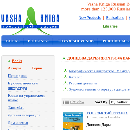
Vasha Kniga Russian B
more than 125,000 Russia
|
|
New Products
Bestsellers
Libraries
BOOKS
BOOKINIST
TOYS & SOUVENIRS
PERIODICALS
ON SALE
ДОНЦОВА ДАРЬЯ (DONTSOVA DAR
Books
Авторы
Серии
Биографическая литература. Мемуа
Периодика
Каталог
Букинистическая
Русский детектив
литература
Художественная литература для дете
Книги на украинском
языке
Sort By:
Tamizdat
13 НЕСЧАСТИЙ ГЕРАКЛА
Детская литература
13 neschastii Gerakla
Дом и семья
Донцова Дарья