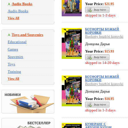
Audio Books
Your Price:
$21.95
Audio Books
shipped in 1-3 days
View All
БОТФОРТЫ БОЖЬЕЙ
КОРОВКИ
Toys and Souvenirs
Botforty bozh'ei korovki
Educational
Донцова Дарья
Games
Your Price:
$15.93
Souvenirs
shipped in 14-20 days
Toys
Training
БОТФОРТЫ БОЖЬЕЙ
View All
КОРОВКИ
Botforty bozh'ei korovki
Донцова Дарья
Your Price:
$10.95
shipped in 1-3 days
БУМЕРАНГ С
АВТОПИЛОТОМ