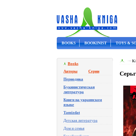
BOOKS
BOOKINIST
TOYS & S
ON SALE
К
Books
Авторы
Серии
Серьг
Периодика
Букинистическая
литература
Книги на украинском
языке
Tamizdat
Детская литература
Дом и семья