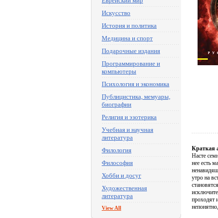
Еврейский мир
Искусство
История и политика
Медицина и спорт
Подарочные издания
Программирование и
компьютеры
Психология и экономика
Публицистика, мемуары,
биографии
Религия и эзотерика
Учебная и научная
литература
Краткая 
Филология
Насте сем
Философия
нее есть м
ненавидяща
Хобби и досуг
утро на вс
становятся
Художественная
исключител
литература
проходят 
непонятно,
View All