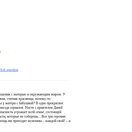
)
Ask question
отношения с матерью и окружающим миром. У
вна, статная красавица, почему-то
ны у матери с бабушкой? В одно прекрасное
звезда сериалов. Настя с приятелем Даней
пасность угрожает всей семье, состоящей
ти, которые не соберешь... Все три героини
омощь им приходят мужчины – каждой свой! – и