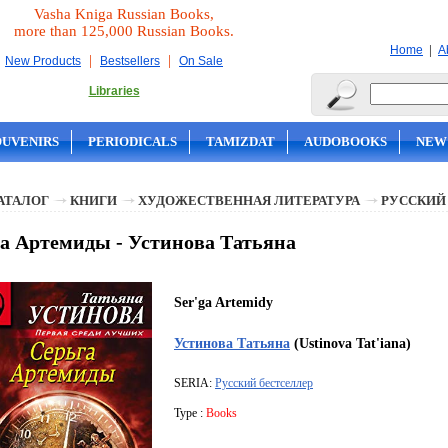
Vasha Kniga Russian Books,
more than 125,000 Russian Books.
|
Home
A
|
|
New Products
Bestsellers
On Sale
Libraries
OUVENIRS
PERIODICALS
TAMIZDAT
AUDOBOOKS
NEW
АТАЛОГ
КНИГИ
ХУДОЖЕСТВЕННАЯ ЛИТЕРАТУРА
РУССКИЙ
а Артемиды - Устинова Татьяна
Ser'ga Artemidy
Устинова Татьяна
(Ustinova Tat'iana)
SERIA:
Русский бестселлер
Type :
Books