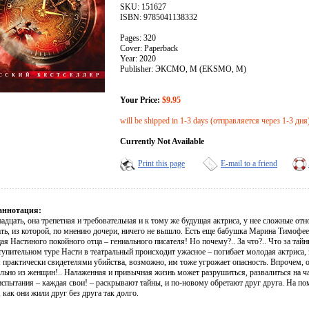
SKU: 151627
ISBN: 9785041138332
Pages: 320
Cover: Paperback
Year: 2020
Publisher: ЭКСМО, М (EKSMO, M)
Your Price:
$9.95
will be shipped in 1-3 days (отправляется через 1-3 дня
Currently Not Available
Print this page
E-mail to a friend
аннотация:
надцать, она трепетная и требовательная и к тому же будущая актриса, у нее сложные 
ать, из которой, по мнению дочери, ничего не вышло. Есть еще бабушка Марина Тимофее
я Настиного покойного отца – гениального писателя! Но почему?.. За что?.. Что за тай
тупительном туре Насти в театральный происходит ужасное – погибает молодая актриса, 
 практически свидетелями убийства, возможно, им тоже угрожает опасность. Впрочем, о
ьно из женщин!.. Налаженная и привычная жизнь может разрушиться, развалиться на час
испытания – каждая свои! – раскрывают тайны, и по-новому обретают друг друга. На п
 как они жили друг без друга так долго.