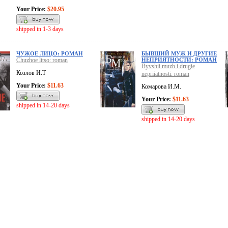
Your Price:
$20.95
shipped in 1-3 days
ЧУЖОЕ ЛИЦО: РОМАН
БЫВШИЙ МУЖ И ДРУГИЕ
Chuzhoe litso: roman
НЕПРИЯТНОСТИ: РОМАН
Byvshii muzh i drugie
Козлов И.Т
nepriiatnosti: roman
Your Price:
$11.63
Комарова И.М.
Your Price:
$11.63
shipped in 14-20 days
shipped in 14-20 days