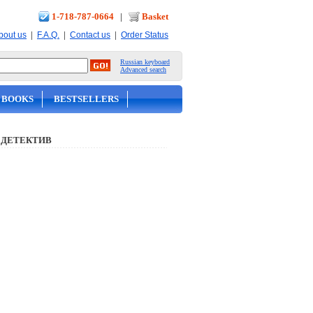
1-718-787-0664
|
Basket
|
|
|
bout us
F.A.Q.
Contact us
Order Status
Russian keyboard
Advanced search
 BOOKS
BESTSELLERS
 ДЕТЕКТИВ