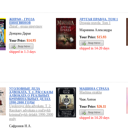
ЖИРАФ - ГРОЗА
ДРУГАЯ ПРАВДА. ТОМ 1
ПИНГВИНОВ
Drugaia pravda. Tom 1
Zhiraf - groza pingvinov
Маринина Александра
Донцова Дарья
Your Price:
$15.93
Your Price:
$14.95
shipped in 14-20 days
shipped in 1-3 days
УГОЛОВНЫЕ ДЕЛА
МАШИНА СТРАХА
АДВОКАТА. Т. 2: РАССКАЗЫ
Mashina strakha
АДВОКАТА О РЕАЛЬНЫХ
КРИМИНАЛЬНЫХ ДЕЛАХ
Чиж Антон
1990-2000 ГОДЫ
Ugolovnye dela advokata. T. 2:
Your Price:
$26.11
Rasskazy advokata o real'nykh
kriminal'nykh delakh 1990-2000
shipped in 14-20 days
gody
Сафронов Н.А.