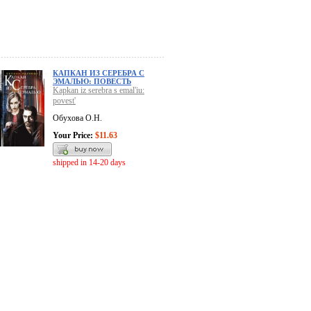
КАПКАН ИЗ СЕРЕБРА С
ЭМАЛЬЮ: ПОВЕСТЬ
Kapkan iz serebra s emal'iu:
povest'
Обухова О.Н.
Your Price:
$11.63
shipped in 14-20 days