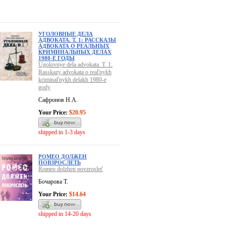
УГОЛОВНЫЕ ДЕЛА
АДВОКАТА. Т. 1: РАССКАЗЫ
АДВОКАТА О РЕАЛЬНЫХ
КРИМИНАЛЬНЫХ ДЕЛАХ
1980-Е ГОДЫ
Ugolovnye dela advokata. T. 1:
Rasskazy advokata o real'nykh
kriminal'nykh delakh 1980-e
gody
Сафронов Н.А.
Your Price:
$20.95
shipped in 1-3 days
РОМЕО ДОЛЖЕН
ПОВЗРОСЛЕТЬ
Romeo dolzhen povzroslet'
Бочарова Т.
Your Price:
$14.64
shipped in 14-20 days