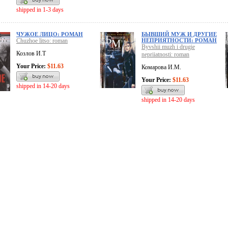
shipped in 1-3 days
ЧУЖОЕ ЛИЦО: РОМАН
БЫВШИЙ МУЖ И ДРУГИЕ
Chuzhoe litso: roman
НЕПРИЯТНОСТИ: РОМАН
Byvshii muzh i drugie
Козлов И.Т
nepriiatnosti: roman
Your Price:
$11.63
Комарова И.М.
Your Price:
$11.63
shipped in 14-20 days
shipped in 14-20 days