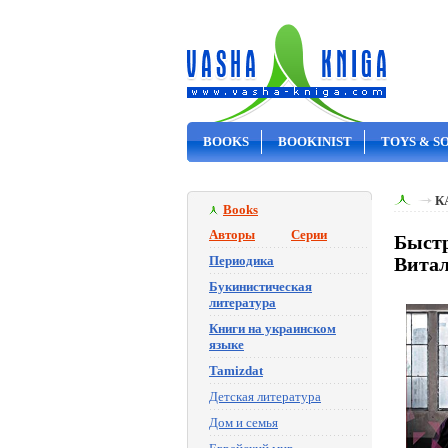
BOOKS
BOOKINIST
TOYS & S
ON SALE
К
Books
Авторы
Серии
Быстр
Периодика
Вита
Букинистическая
литература
Книги на украинском
языке
Tamizdat
Детская литература
Дом и семья