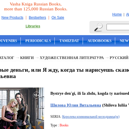
Vasha Kniga Russian Books,
more than 125,000 Russian Books.
|
Home
A
|
|
New Products
Bestsellers
On Sale
Libraries
OUVENIRS
PERIODICALS
TAMIZDAT
AUDOBOOKS
NEW
АТАЛОГ
КНИГИ
ХУДОЖЕСТВЕННАЯ ЛИТЕРАТУРА
РУССКИЙ
ые деньги, или Я жду, когда ты нарисуешь ска
льевна
Bystrye den'gi, ili Ia zhdu, kogda ty narisue
Шилова Юлия Витальевна
(Shilova Iuliia 
SERIA:
Королева криминальной мелодрамы(м)
Type :
Books