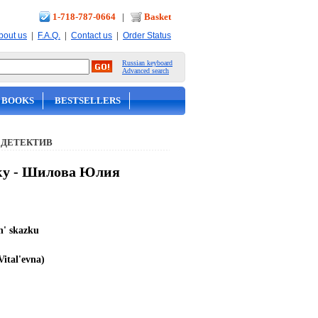
1-718-787-0664
|
Basket
|
|
|
bout us
F.A.Q.
Contact us
Order Status
Russian keyboard
Advanced search
 BOOKS
BESTSELLERS
 ДЕТЕКТИВ
зку - Шилова Юлия
sh' skazku
Vital'evna)