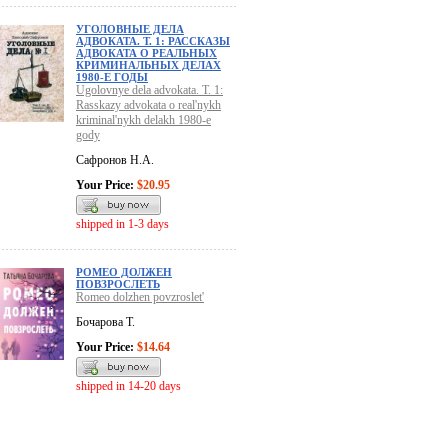
УГОЛОВНЫЕ ДЕЛА
АДВОКАТА. Т. 1: РАССКАЗЫ
АДВОКАТА О РЕАЛЬНЫХ
КРИМИНАЛЬНЫХ ДЕЛАХ
1980-Е ГОДЫ
Ugolovnye dela advokata. T. 1:
Rasskazy advokata o real'nykh
kriminal'nykh delakh 1980-e
gody
Сафронов Н.А.
Your Price:
$20.95
shipped in 1-3 days
РОМЕО ДОЛЖЕН
ПОВЗРОСЛЕТЬ
Romeo dolzhen povzroslet'
Бочарова Т.
Your Price:
$14.64
shipped in 14-20 days