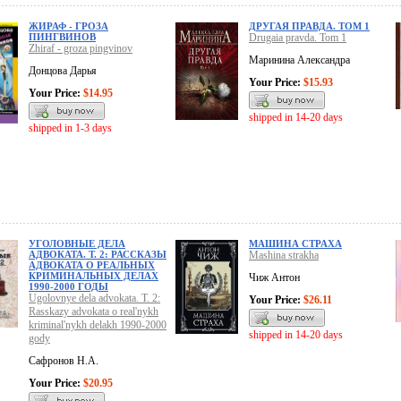
ЖИРАФ - ГРОЗА
ДРУГАЯ ПРАВДА. ТОМ 1
ПИНГВИНОВ
Drugaia pravda. Tom 1
Zhiraf - groza pingvinov
Маринина Александра
Донцова Дарья
Your Price:
$15.93
Your Price:
$14.95
shipped in 14-20 days
shipped in 1-3 days
УГОЛОВНЫЕ ДЕЛА
МАШИНА СТРАХА
АДВОКАТА. Т. 2: РАССКАЗЫ
Mashina strakha
АДВОКАТА О РЕАЛЬНЫХ
КРИМИНАЛЬНЫХ ДЕЛАХ
Чиж Антон
1990-2000 ГОДЫ
Ugolovnye dela advokata. T. 2:
Your Price:
$26.11
Rasskazy advokata o real'nykh
kriminal'nykh delakh 1990-2000
shipped in 14-20 days
gody
Сафронов Н.А.
Your Price:
$20.95