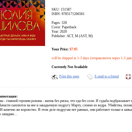
SKU: 151587
ISBN: 9785171266561
Pages: 320
Cover: Paperback
Year: 2020
Publisher: АСТ, М (AST, M)
Your Price:
$7.95
will be shipped in 1-3 days (отправляется через 1-3 дня
Currently Not Available
Print this page
E-mail to a friend
аннотация:
ы - главной героини романа - жизнь без риска, что еда без соли. И судьба подбрасывает 
апасти сыплются на нее и закадычную подругу Марту, словно из ведра. Убийства, похище
 И конечно же воровство. В этом деле подругам нет равных, они работают только в шик
ю западню…