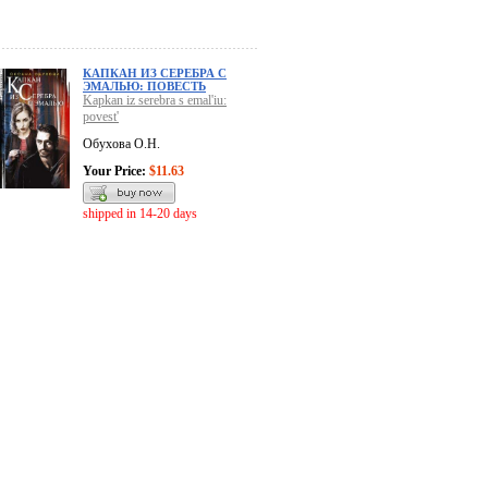
КАПКАН ИЗ СЕРЕБРА С
ЭМАЛЬЮ: ПОВЕСТЬ
Kapkan iz serebra s emal'iu:
povest'
Обухова О.Н.
Your Price:
$11.63
shipped in 14-20 days