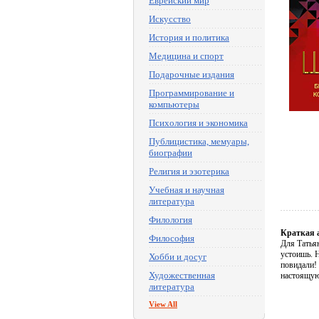
Еврейский мир
Искусство
История и политика
Медицина и спорт
Подарочные издания
Программирование и
компьютеры
Психология и экономика
Публицистика, мемуары,
биографии
Религия и эзотерика
Учебная и научная
литература
Филология
Краткая 
Философия
Для Татьян
устоишь. Н
Хобби и досуг
повидали!
Художественная
настоящу
литература
View All