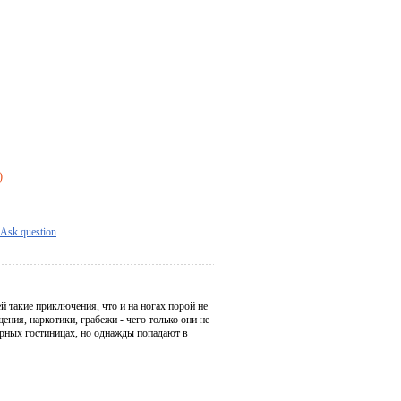
)
Ask question
ей такие приключения, что и на ногах порой не
ния, наркотики, грабежи - чего только они не
арных гостиницах, но однажды попадают в