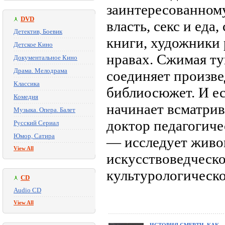
заинтересованному
DVD
власть, секс и ед
Детектив, Боевик
книги, художники 
Детское Кино
нравах. Сжимая т
Документальное Кино
Драма. Мелодрама
соединяет произв
Классика
библиосюжет. И ес
Комедия
начинает всматри
Музыка. Опера. Балет
доктор педагогиче
Русский Сериал
Юмор, Сатира
— исследует живоп
View All
искусствоведческо
культурологическо
CD
Audio CD
View All