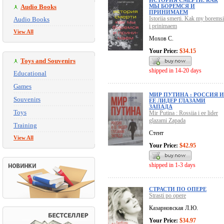
ИСТОРИЯ СМЕРТИ. КАК
Audio Books
МЫ БОРЕМСЯ И
ПРИНИМАЕМ
Istoriia smerti. Kak my borems
Audio Books
i prinimaem
View All
Мохов С.
Your Price:
$34.15
Toys and Souvenirs
shipped in 14-20 days
Educational
Games
МИР ПУТИНА : РОССИЯ И
Souvenirs
ЕЕ ЛИДЕР ГЛАЗАМИ
ЗАПАДА
Toys
Mir Putina : Rossiia i ee lider
glazami Zapada
Training
Стент
View All
Your Price:
$42.95
shipped in 1-3 days
СТРАСТИ ПО ОПЕРЕ
Strasti po opere
Казарновская Л.Ю.
Your Price:
$34.97