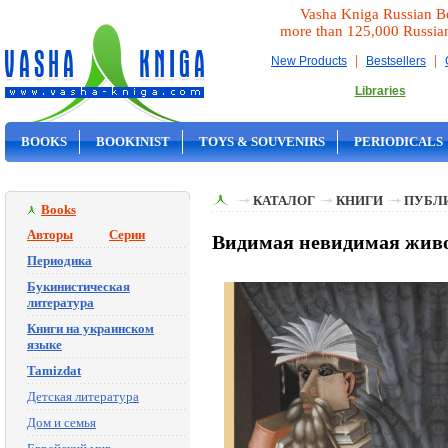
Vasha Kniga Russian B
more than 125,000 Russia
|
|
New Products
Bestsellers
Libraries
BOOKS
BOOKINIST
TOYS & SOUVENIRS
PERIODICALS
ON SALE
КАТАЛОГ
КНИГИ
ПУБЛИ
Books
Авторы
Серии
Видимая невидимая живо
Периодика
Букинистическая
литература
Книги на украинском
языке
Tamizdat
Детская литература
Дом и семья