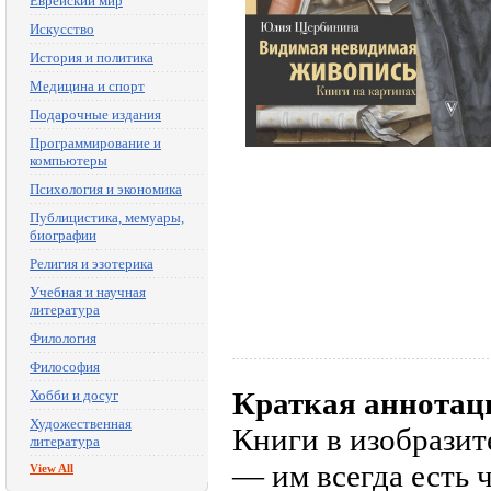
Еврейский мир
Искусство
История и политика
Медицина и спорт
Подарочные издания
Программирование и
компьютеры
Психология и экономика
Публицистика, мемуары,
биографии
Религия и эзотерика
Учебная и научная
литература
Филология
Философия
Краткая аннотац
Хобби и досуг
Художественная
Книги в изобразит
литература
— им всегда есть 
View All