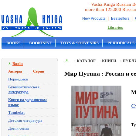
Vasha Kniga Russian B
more than 125,000 Russia
|
|
New Products
Bestsellers
Libraries
BOOKS
BOOKINIST
TOYS & SOUVENIRS
PERIODICALS
ON SALE
КАТАЛОГ
КНИГИ
ПУБЛИ
Books
Авторы
Серии
Мир Путина : Россия и ее
Периодика
Букинистическая
Mi
литература
Книги на украинском
языке
С
Tamizdat
Детская литература
Ty
Дом и семья