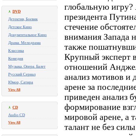
глобальную игру? 
DVD
президента Путина
Детектив, Боевик
стечение обстояте
Детское Кино
внимания Запада н
Документальное Кино
Драма. Мелодрама
также пошатнувши
Классика
Крупный эксперт 
Комедия
отношений Анджел
Музыка. Опера. Балет
Русский Сериал
анализ мотивов и
Юмор, Сатира
арене за последни
View All
приведен анализ б
формирование взгл
CD
мировой арене, а 
Audio CD
View All
талант не без сил