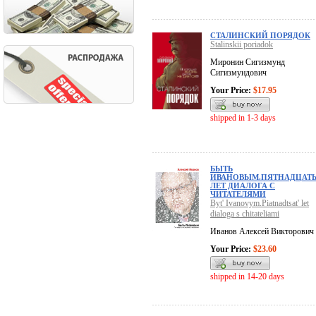
СТАЛИНСКИЙ ПОРЯДОК
Stalinskii poriadok
Миронин Сигизмунд
Сигизмундович
Your Price:
$17.95
shipped in 1-3 days
БЫТЬ
ИВАНОВЫМ.ПЯТНАДЦАТ
ЛЕТ ДИАЛОГА С
ЧИТАТЕЛЯМИ
Byt' Ivanovym.Piatnadtsat' let
dialoga s chitateliami
Иванов Алексей Викторович
Your Price:
$23.60
shipped in 14-20 days