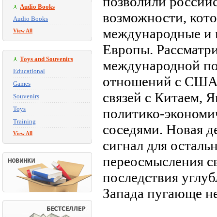
позволили российс
Audio Books
возможности, кот
Audio Books
международные и 
View All
Европы. Рассматр
Toys and Souvenirs
международной пол
Educational
отношений с США,
Games
связей с Китаем, 
Souvenirs
Toys
политико-экономи
Training
соседями. Новая д
View All
сигнал для осталь
переосмысления с
последствия углуб
Запада пугающе н