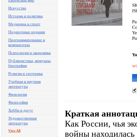
Еврейский мир
SK
Искусство
IS
История и политика
Pa
Медицина и спорт
Co
Подарочные издания
Ye
Pu
Программирование и
компьютеры
Психология и экономика
Yo
Публицистика, мемуары,
wi
биографии
Религия и эзотерика
Учебная и научная
литература
Филология
Философия
Хобби и досуг
Краткая аннотац
Художественная
Как России, чья э
литература
View All
войны находилась 