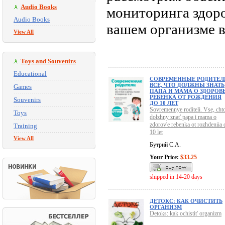
Audio Books
мониторинга здоро
Audio Books
вашем организме в
View All
Toys and Souvenirs
Educational
СОВРЕМЕННЫЕ РОДИТЕЛ
ВСЕ, ЧТО ДОЛЖНЫ ЗНАТЬ
Games
ПАПА И МАМА О ЗДОРОВ
РЕБЕНКА ОТ РОЖДЕНИЯ
Souvenirs
ДО 10 ЛЕТ
Sovremennye roditeli. Vse, cht
Toys
dolzhny znat' papa i mama o
zdorov'e rebenka ot rozhdeniia 
Training
10 let
View All
Бутрий С.А.
Your Price:
$33.25
shipped in 14-20 days
ДЕТОКС: КАК ОЧИСТИТЬ
ОРГАНИЗМ
Detoks: kak ochistit' organizm