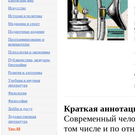
Еврейский мир
Искусство
История и политика
Медицина и спорт
Подарочные издания
Программирование и
компьютеры
Психология и экономика
Публицистика, мемуары,
биографии
Религия и эзотерика
Учебная и научная
литература
Филология
Философия
Краткая аннотац
Хобби и досуг
Современный челов
Художественная
литература
том числе и по о
View All