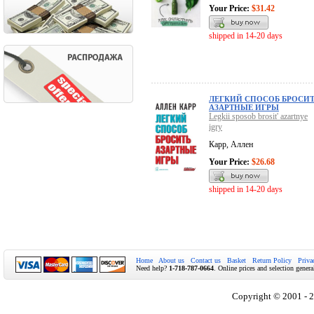
Your Price:
$31.42
shipped in 14-20 days
ЛЕГКИЙ СПОСОБ БРОСИ
АЗАРТНЫЕ ИГРЫ
Legkii sposob brosit' azartnye
igry
Карр, Аллен
Your Price:
$26.68
shipped in 14-20 days
Home
About us
Contact us
Basket
Return Policy
Priva
Need help?
1-718-787-0664
. Online prices and selection genera
Copyright © 2001 - 2