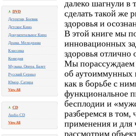
далеко шагнули в 
сделать такой же 
DVD
Детектив, Боевик
здоровья и осозна
Детское Кино
В этой книге мы п
Документальное Кино
инновационных за
Драма. Мелодрама
Классика
здоровья отлично 
Комедия
Мы порассуждаем о
Музыка. Опера. Балет
об аутоиммунных и
Русский Сериал
как в борьбе с ни
Юмор, Сатира
View All
функциональное п
бесплодии и «муж
CD
разберемся в том,
Audio CD
применения и для 
View All
рассмотрим объек