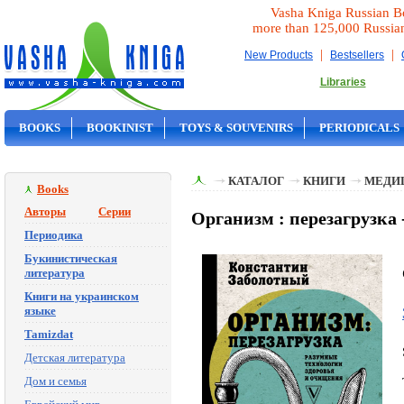
Vasha Kniga Russian B
more than 125,000 Russia
|
|
New Products
Bestsellers
Libraries
BOOKS
BOOKINIST
TOYS & SOUVENIRS
PERIODICALS
ON SALE
КАТАЛОГ
КНИГИ
МЕДИ
Books
Авторы
Серии
Организм : перезагрузка 
Периодика
Букинистическая
литература
Книги на украинском
языке
Tamizdat
Детская литература
Дом и семья