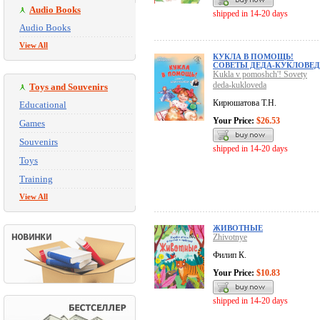
Audio Books
shipped in 14-20 days
Audio Books
View All
КУКЛА В ПОМОЩЬ!
СОВЕТЫ ДЕДА-КУКЛОВЕ
Kukla v pomoshch'! Sovety
deda-kukloveda
Toys and Souvenirs
Кирюшатова Т.Н.
Educational
Your Price:
$26.53
Games
Souvenirs
shipped in 14-20 days
Toys
Training
View All
ЖИВОТНЫЕ
Zhivotnye
Филип К.
Your Price:
$10.83
shipped in 14-20 days