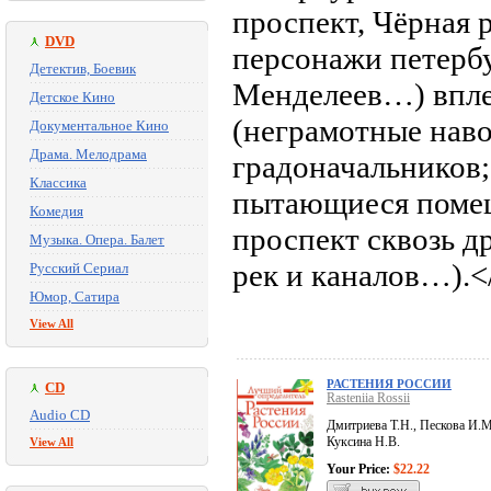
проспект, Чёрная 
DVD
персонажи петербу
Детектив, Боевик
Менделеев…) впле
Детское Кино
(неграмотные нав
Документальное Кино
Драма. Мелодрама
градоначальников;
Классика
пытающиеся помеш
Комедия
проспект сквозь д
Музыка. Опера. Балет
рек и каналов…).<
Русский Сериал
Юмор, Сатира
View All
РАСТЕНИЯ РОССИИ
CD
Rasteniia Rossii
Audio CD
Дмитриева Т.Н., Пескова И.М
Куксина Н.В.
View All
Your Price:
$22.22