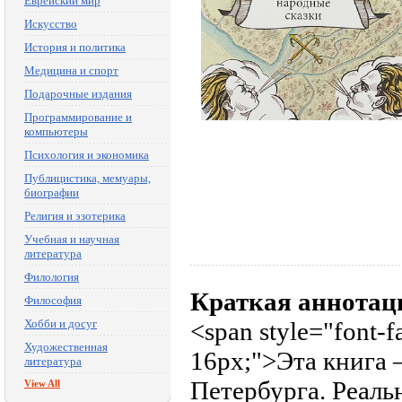
Еврейский мир
Искусство
История и политика
Медицина и спорт
Подарочные издания
Программирование и
компьютеры
Психология и экономика
Публицистика, мемуары,
биографии
Религия и эзотерика
Учебная и научная
литература
Филология
Краткая аннотац
Философия
Хобби и досуг
<span style="font-fa
Художественная
16px;">Эта книга
литература
Петербурга. Реаль
View All