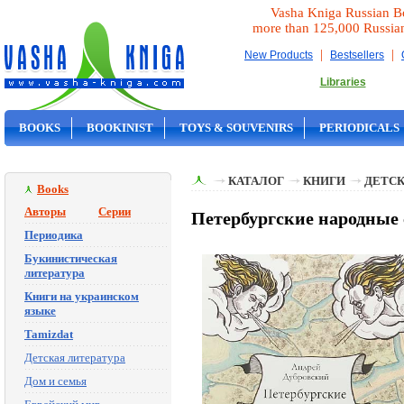
Vasha Kniga Russian B
more than 125,000 Russia
|
|
New Products
Bestsellers
Libraries
BOOKS
BOOKINIST
TOYS & SOUVENIRS
PERIODICALS
ON SALE
КАТАЛОГ
КНИГИ
ДЕТСК
Books
Авторы
Серии
Петербургские народные 
Периодика
Букинистическая
литература
Книги на украинском
языке
Tamizdat
Детская литература
Дом и семья