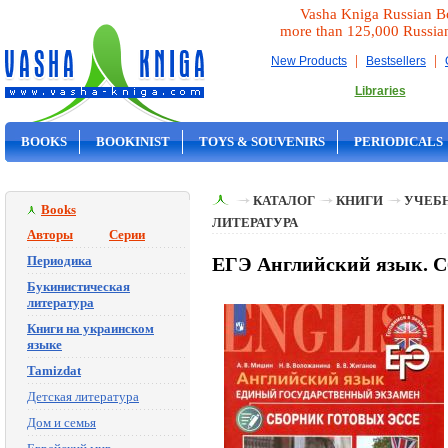
Vasha Kniga Russian B
more than 125,000 Russia
|
|
New Products
Bestsellers
Libraries
BOOKS
BOOKINIST
TOYS & SOUVENIRS
PERIODICALS
ON SALE
КАТАЛОГ
КНИГИ
УЧЕБН
Books
ЛИТЕРАТУРА
Авторы
Серии
Периодика
ЕГЭ Английский язык. С
Букинистическая
литература
Книги на украинском
языке
Tamizdat
Детская литература
Дом и семья