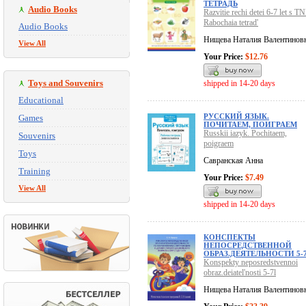
ТЕТРАДЬ
Audio Books
Razvitie rechi detei 6-7 let s T
Rabochaia tetrad'
Audio Books
Нищева Наталия Валентинов
View All
Your Price:
$12.76
Toys and Souvenirs
shipped in 14-20 days
Educational
РУССКИЙ ЯЗЫК.
Games
ПОЧИТАЕМ, ПОИГРАЕМ
Russkii iazyk. Pochitaem,
Souvenirs
poigraem
Toys
Савранская Анна
Training
Your Price:
$7.49
View All
shipped in 14-20 days
КОНСПЕКТЫ
НЕПОСРЕДСТВЕННОЙ
ОБРАЗ.ДЕЯТЕЛЬНОСТИ 5-
Konspekty neposredstvennoi
obraz.deiatel'nosti 5-7l
Нищева Наталия Валентинов