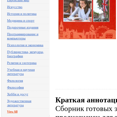
Еврейский мир
Искусство
История и политика
Медицина и спорт
Подарочные издания
Программирование и
компьютеры
Психология и экономика
Публицистика, мемуары,
биографии
Религия и эзотерика
Учебная и научная
литература
Филология
Философия
Хобби и досуг
Краткая аннотац
Художественная
литература
Сборник готовых э
View All