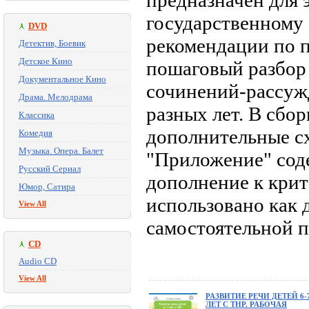
предназначен для
государственному 
DVD
рекомендации по п
Детектив, Боевик
Детское Кино
пошаговый разбор 
Документальное Кино
сочинений-рассуж
Драма. Мелодрама
разных лет. В сбо
Классика
дополнительные сх
Комедия
Музыка. Опера. Балет
"Приложение" сод
Русский Сериал
дополнение к кри
Юмор, Сатира
использовано как д
View All
самостоятельной п
CD
Audio CD
View All
РАЗВИТИЕ РЕЧИ ДЕТЕЙ 6-
ЛЕТ С ТНР. РАБОЧАЯ