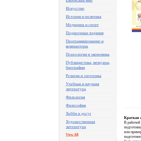
Еврейский мир
Искусство
История и политика
Медицина и спорт
Подарочные издания
Программирование и
компьютеры
Психология и экономика
Публицистика, мемуары,
биографии
Религия и эзотерика
Учебная и научная
литература
Филология
Философия
Хобби и досуг
Краткая 
Художественная
В рабочей
литература
подготовк
или пример
View All
подготови