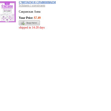
СЧИТАЕМ И СРАВНИВАЕМ
Schitaem i sravnivaem
Савранская Анна
Your Price:
$7.49
shipped in 14-20 days