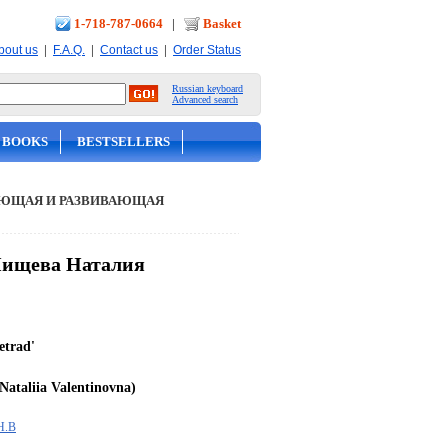
1-718-787-0664
|
Basket
|
|
|
bout us
F.A.Q.
Contact us
Order Status
Russian keyboard
Advanced search
 BOOKS
BESTSELLERS
ЮЩАЯ И РАЗВИВАЮЩАЯ
- Нищева Наталия
etrad'
Nataliia Valentinovna)
Н.В