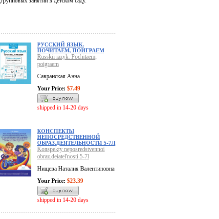
групповых занятий в детском саду.
РУССКИЙ ЯЗЫК.
ПОЧИТАЕМ, ПОИГРАЕМ
Russkii iazyk. Pochitaem,
poigraem
Савранская Анна
Your Price:
$7.49
shipped in 14-20 days
КОНСПЕКТЫ
НЕПОСРЕДСТВЕННОЙ
ОБРАЗ.ДЕЯТЕЛЬНОСТИ 5-7Л
Konspekty neposredstvennoi
obraz.deiatel'nosti 5-7l
Нищева Наталия Валентиновна
Your Price:
$23.39
shipped in 14-20 days