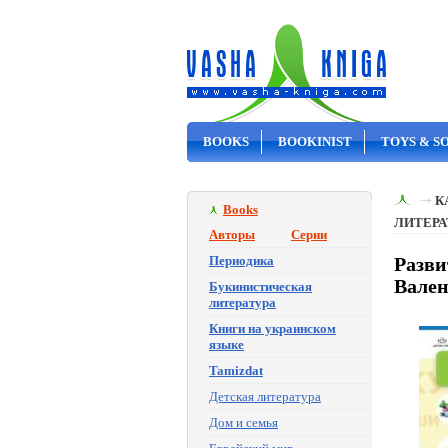
BOOKS
BOOKINIST
TOYS & S
ON SALE
К
Books
ЛИТЕРА
Авторы
Серии
Периодика
Разви
Вале
Букинистическая
литература
Книги на украинском
языке
Tamizdat
Детская литература
Дом и семья