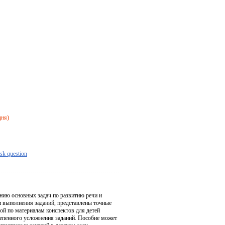
дня)
sk question
ению основных задач по развитию речи и
 выполнения заданий, представлены точные
ой по материалам конспектов для детей
тепенного усложнения заданий. Пособие может