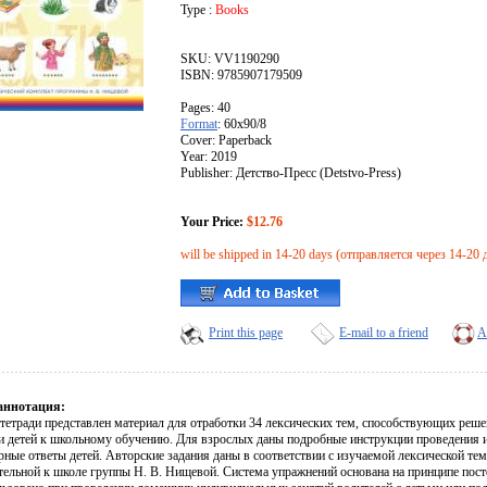
Type :
Books
SKU: VV1190290
ISBN: 9785907179509
Pages: 40
Format
: 60x90/8
Cover: Paperback
Year: 2019
Publisher: Детство-Пресс (Detstvo-Press)
Your Price:
$12.76
will be shipped in 14-20 days (отправляется через 14-20 
Print this page
E-mail to a friend
A
аннотация:
 тетради представлен материал для отработки 34 лексических тем, способствующих реш
и детей к школьному обучению. Для взрослых даны подробные инструкции проведения и
ные ответы детей. Авторские задания даны в соответствии с изучаемой лексической тем
тельной к школе группы Н. В. Нищевой. Система упражнений основана на принципе пос