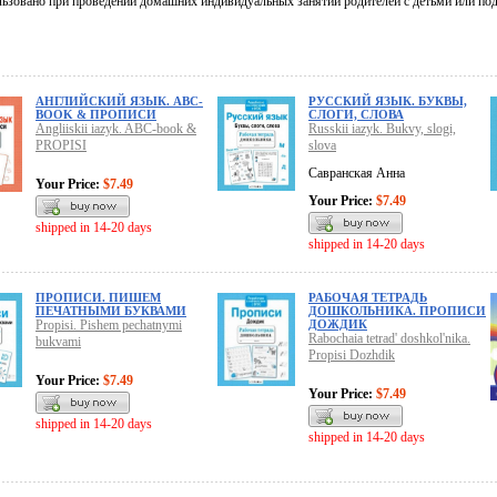
льзовано при проведении домашних индивидуальных занятий родителей с детьми или под
АНГЛИЙСКИЙ ЯЗЫК. ABC-
РУССКИЙ ЯЗЫК. БУКВЫ,
BOOK & ПРОПИСИ
СЛОГИ, СЛОВА
Angliiskii iazyk. ABC-book &
Russkii iazyk. Bukvy, slogi,
PROPISI
slova
Савранская Анна
Your Price:
$7.49
Your Price:
$7.49
shipped in 14-20 days
shipped in 14-20 days
ПРОПИСИ. ПИШЕМ
РАБОЧАЯ ТЕТРАДЬ
ПЕЧАТНЫМИ БУКВАМИ
ДОШКОЛЬНИКА. ПРОПИСИ
Propisi. Pishem pechatnymi
ДОЖДИК
Rabochaia tetrad' doshkol'nika.
bukvami
Propisi Dozhdik
Your Price:
$7.49
Your Price:
$7.49
shipped in 14-20 days
shipped in 14-20 days