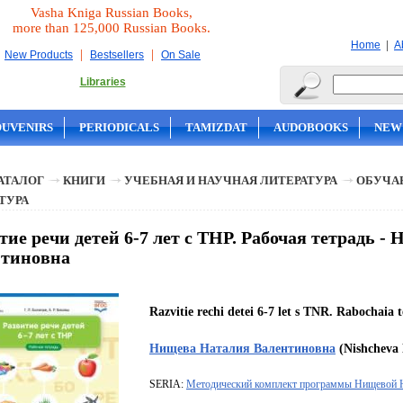
Vasha Kniga Russian Books,
more than 125,000 Russian Books.
|
Home
A
|
|
New Products
Bestsellers
On Sale
Libraries
OUVENIRS
PERIODICALS
TAMIZDAT
AUDOBOOKS
NEW
АТАЛОГ
КНИГИ
УЧЕБНАЯ И НАУЧНАЯ ЛИТЕРАТУРА
ОБУЧА
ТУРА
тие речи детей 6-7 лет с ТНР. Рабочая тетрадь 
нтиновна
Razvitie rechi detei 6-7 let s TNR. Rabochaia t
Нищева Наталия Валентиновна
(Nishcheva 
SERIA:
Методический комплект программы Нищевой 