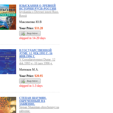
ИЗЫСКАНИЯ О ДРЕВНЕЙ
ИСТОРИИ РУСИ-РОССИИ
Izyskaniia o Drevnei istorii Rusi-
Rossii
Максименко Ю.В
Your Price:
$33.28
shipped in 14-20 days
В ГОСУДАРСТВЕННОЙ
ДУМЕ. 12 ДЕК.1993 Г.-16
ЯНВ.1996 Г.
V Gosudarstvennoi Dume. 12
dek.1993 g.-16 ianv.1996 g.
Митюков М.А.
Your Price:
$20.95
shipped in 1-3 days
СТЕПАН ШАУМЯН-
ОБРЕЧЕННЫЙ НА
ЗАБВЕНИЕ.
Stepan Shaumian-obrechennyi na
zabvenie.