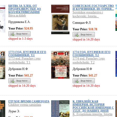
БИТВА ЗА ХЛЕБ. ОТ
СОВЕТСКОЕ ГОСУДАРСТВО
ПРОДРАЗВЕРСТКИ ДО
И КОЧЕВНИКИ. ИСТОРИЯ...
КОЛЛЕКТИВИЗАЦИИ
Sovetskoe gosudarstvo i
Bitva za khleb
kochevniki. Istoriia...
Прудникова Е.А.
Синицын Ф.Л
Your Price:
$24.95
Your Price:
$18.78
shipped in 1-3 days
shipped in 14-20 days
1773 ГОД. ПУГАЧЕВ И ЕГО
1774 ГОД. ПУГАЧЕВ И ЕГО
СООБЩНИКИ. Т.1
СООБЩНИКИ. Т.2
1773 god. Pugachev i ego
1774 god. Pugachev i ego
soobshchniki. T.1
soobshchniki. T.2
Дубровин Н.Ф
Дубровин Н.Ф
Your Price:
$41.27
Your Price:
$41.27
shipped in 14-20 days
shipped in 14-20 days
ГЛУХОЕ ВРЕМЯ САМИЗДАТА
К. ЕВРАЗИЙСКАЯ
Glukhoe vremia samizdata
ИМПЕРИЯ. ИСТОРИЯ
РОССИЙСКОЙ ИМПЕРИИ С
1552Г. ДО НАШИХ ДНЕЙ
Лурье Э.
K. Evraziiskaia imperiia. Istoriia