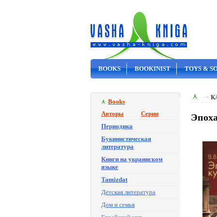
BOOKS
BOOKINIST
TOYS & S
ON SALE
К
Books
Авторы
Серии
Эпоха
Периодика
Букинистическая
литература
Книги на украинском
языке
Tamizdat
Детская литература
Дом и семья