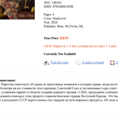
SKU: 146193
ISBN: 9785448412936
Pages: 0
Cover: Hardcover
Year: 2019
Publisher: Вече, М (Veche, M)
Your Price:
$28.95
will be shipped in 1-3 days (отправляется через 1-3 дня)
Currently Not Available
Print this page
E-mail to a friend
A
аннотация:
 Пирогова повествует об одном из переломных моментов в истории страны, когда после
 Несмотря на все сложности этого времени, Советский Союз в послевоенные годы суме
, установить паритет в области создания ядерного оружия с США, продолжить успешное
оказывать помощь в этом процессе социалистическим странам Восточной Европы. Это бы
о в результате СССР окреп и вновь стал лидером на пути мирового прогресса. Об этом и 