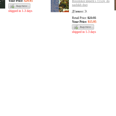
Your Price:
$29.95
Rossiiskoi imperii s 1552g. do
nashikh dnei
shipped in 1-3 days
Д\'анкосс Э.
Retail Price:
$23.95
Your Price:
$15.95
shipped in 1-3 days