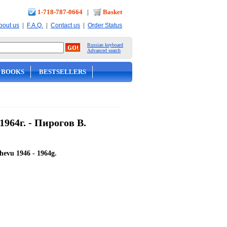
1-718-787-0664
|
Basket
|
|
|
bout us
F.A.Q.
Contact us
Order Status
Russian keyboard
Advanced search
 BOOKS
BESTSELLERS
964г. - Пирогов В.
hevu 1946 - 1964g.