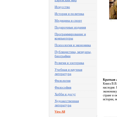
Еврейский мир
Искусство
История и политика
Медицина и спорт
Подарочные издания
Программирование и
компьютеры
Психология и экономика
Публицистика, мемуары,
биографии
Религия и эзотерика
Учебная и научная
литература
Краткая 
Филология
Книга В.В.
Философия
наследия.
экономику
Хобби и досуг
стране и 
истории, н
Художественная
литература
View All