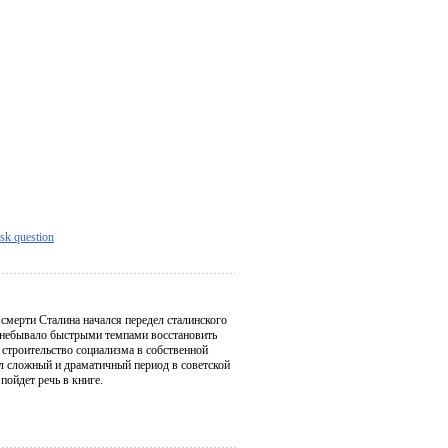
sk question
 смерти Сталина начался передел сталинского
л небывало быстрыми темпами восстановить
 строительство социализма в собственной
л сложный и драматичный период в советской
пойдет речь в книге.