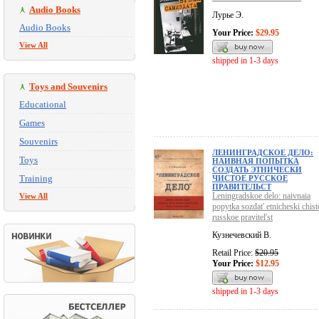
Audio Books
Лурье Э.
Audio Books
Your Price:
$29.95
View All
shipped in 1-3 days
Toys and Souvenirs
Educational
Games
Souvenirs
ЛЕНИНГРАДСКОЕ ДЕЛО:
Toys
НАИВНАЯ ПОПЫТКА
СОЗДАТЬ ЭТНИЧЕСКИ
Training
ЧИСТОЕ РУССКОЕ
ПРАВИТЕЛЬСТ
Leningradskoe delo: naivnaia
View All
popytka sozdat' etnicheski chist
russkoe pravitel'st
Кузнечевский В.
Retail Price:
$20.95
Your Price:
$12.95
shipped in 1-3 days