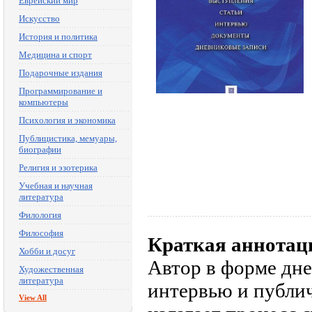
Еврейский мир
Искусство
История и политика
Медицина и спорт
Подарочные издания
Программирование и
компьютеры
Психология и экономика
Публицистика, мемуары,
биографии
Религия и эзотерика
Учебная и научная
литература
Филология
Философия
Краткая аннотац
Хобби и досуг
Автор в форме дне
Художественная
литература
интервью и публи
View All