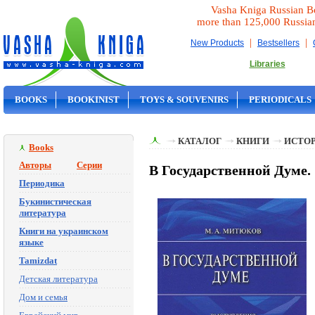
Vasha Kniga Russian B
more than 125,000 Russia
|
|
New Products
Bestsellers
Libraries
BOOKS
BOOKINIST
TOYS & SOUVENIRS
PERIODICALS
ON SALE
КАТАЛОГ
КНИГИ
ИСТОР
Books
Авторы
Серии
В Государственной Думе. 1
Периодика
Букинистическая
литература
Книги на украинском
языке
Tamizdat
Детская литература
Дом и семья