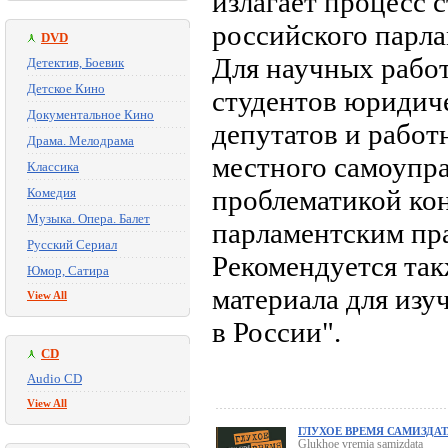
излагает процесс 
российского парла
DVD
Для научных работ
Детектив, Боевик
Детское Кино
студентов юридиче
Документальное Кино
депутатов и работ
Драма. Мелодрама
местного самоупра
Классика
проблематикой кон
Комедия
Музыка. Опера. Балет
парламентским пра
Русский Сериал
Рекомендуется так
Юмор, Сатира
материала для изу
View All
в России".
CD
Audio CD
View All
ГЛУХОЕ ВРЕМЯ САМИЗДАТ
Glukhoe vremia samizdata