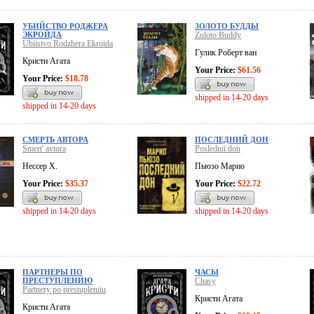
УБИЙСТВО РОДЖЕРА
ЗОЛОТО БУДДЫ
ЭКРОЙДА
Zoloto Buddy
Ubiistvo Rodzhera Ekroida
Гулик Роберт ван
Кристи Агата
Your Price:
$61.56
Your Price:
$18.78
shipped in 14-20 days
shipped in 14-20 days
СМЕРТЬ АВТОРА
ПОСЛЕДНИЙ ДОН
Smert' avtora
Poslednii don
Нессер Х.
Пьюзо Марио
Your Price:
$35.37
Your Price:
$22.72
shipped in 14-20 days
shipped in 14-20 days
ПАРТНЕРЫ ПО
ЧАСЫ
ПРЕСТУПЛЕНИЮ
Chasy
Partnery po prestupleniiu
Кристи Агата
Кристи Агата