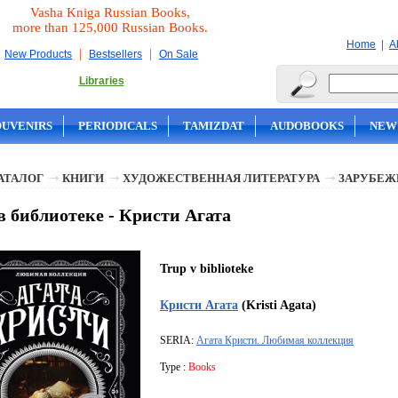
Vasha Kniga Russian Books,
more than 125,000 Russian Books.
|
Home
A
|
|
New Products
Bestsellers
On Sale
Libraries
OUVENIRS
PERIODICALS
TAMIZDAT
AUDOBOOKS
NEW
АТАЛОГ
КНИГИ
ХУДОЖЕСТВЕННАЯ ЛИТЕРАТУРА
ЗАРУБЕЖ
в библиотеке - Кристи Агата
Trup v biblioteke
Кристи Агата
(Kristi Agata)
SERIA:
Агата Кристи. Любимая коллекция
Type :
Books