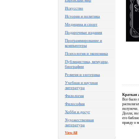
Еврейский мир
Искусство
История и политика
Медицина и спорт
Подарочные издания
Программирование и
компьютеры
Психология и экономика
Публицистика, мемуары,
биографии
Религия и эзотерика
Учебная и научная
литература
Краткая 
Филология
Все было п
Философия
располага
полуночи. 
Хобби и досуг
Долли, пол
его библи
Художественная
правду о
литература
View All