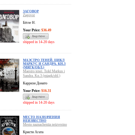
ЗАГОВОР
Zagovor
Бёгле Н.
Your Price:
$36.49
shipped in 14-20 days
МАЭСТРО ТЕНЕЙ. ЦИКЛ
МАРКУС И САНДРА. КН.3
(МЯГК/ОБЛ.)
Maestro tenei. Tsikl Markus i
Sandra. Kn.3 (miagk/obl.)
Карризи Донато
Your Price:
$16.31
shipped in 14-20 days
МЕСТО НАЗНАЧЕНИЯ
НЕИЗВЕСТНО
Mesto naznacheniia neizvestno
Кристи Агата