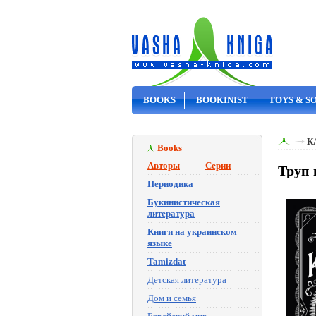
BOOKS
BOOKINIST
TOYS & S
ON SALE
К
Books
Авторы
Серии
Труп 
Периодика
Букинистическая
литература
Книги на украинском
языке
Tamizdat
Детская литература
Дом и семья