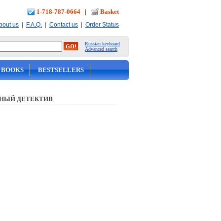
1-718-787-0664
|
Basket
|
|
|
bout us
F.A.Q.
Contact us
Order Status
Russian keyboard
Advanced search
 BOOKS
BESTSELLERS
НЫЙ ДЕТЕКТИВ