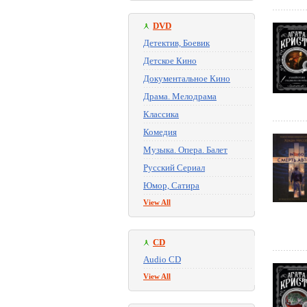
DVD
Детектив, Боевик
Детское Кино
Документальное Кино
Драма. Мелодрама
Классика
Комедия
Музыка. Опера. Балет
Русский Сериал
Юмор, Сатира
View All
CD
Audio CD
View All