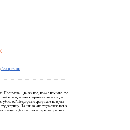
я)
Ask question
 Прекрасно – до тех пор, пока в комнате, где
, она была задушена вчерашним вечером до
ог убить ее? Подозрение сразу пало на мужа
эту девушку. Но как же она тогда оказалась в
 настоящего убийцу – или открыла страшную