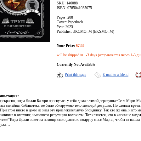
SKU: 146088
ISBN: 9785041035075
Pages: 288
Cover: Paperback
Year: 2025
Publisher: ЭКСМО, М (EKSMO, M)
Your Price:
$7.95
will be shipped in 1-3 days (отправляется через 1-3 дн
Currently Not Available
Print this page
E-mail to a friend
аннотация:
рекрасно, когда Долли Бантри проснулась у себя дома в тихой деревушке Сент-Мэри-Мид.
лась семейная библиотека, не было обнаружено тело молодой девушки. По словам врача
При этом никто в доме не знал эту привлекательную блондинку. Так кто же она, и кто м
ковника в отставке, имеющего репутацию волокиты. Тот клянется, что в жизни не видел 
отеке? Тогда Долли зовет на помощь свою давнюю подругу мисс Марпл, чтобы та нашла
 муже…