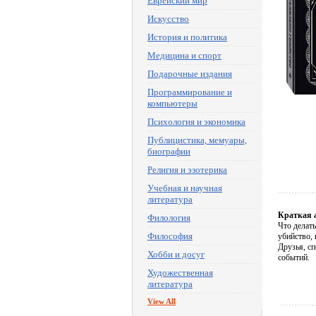
Еврейский мир
Искусство
История и политика
Медицина и спорт
Подарочные издания
Программирование и
компьютеры
Психология и экономика
Публицистика, мемуары,
биографии
Религия и эзотерика
Учебная и научная
литература
Краткая 
Филология
Что делат
Философия
убийство, 
Друзья, с
Хобби и досуг
событий.
Художественная
литература
View All