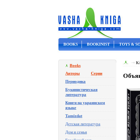
BOOKS
BOOKINIST
TOYS & S
ON SALE
К
Books
Авторы
Серии
Объяв
Периодика
Букинистическая
литература
Книги на украинском
языке
Tamizdat
Детская литература
Дом и семья