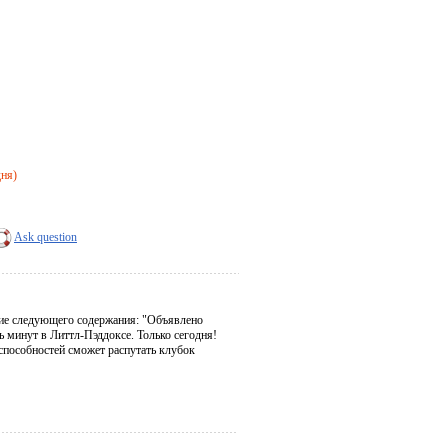
дня)
Ask question
ние следующего содержания: "Объявлено
ть минут в Литтл-Пэддоксе. Только сегодня!
способностей сможет распутать клубок