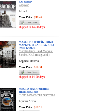
ЗАГОВОР
Zagovor
Бёгле Н.
Your Price:
$36.49
shipped in 14-20 days
МАЭСТРО ТЕНЕЙ. ЦИКЛ
МАРКУС И САНДРА. КН.3
(МЯГК/ОБЛ.)
Maestro tenei. Tsikl Markus i
Sandra. Kn.3 (miagk/obl.)
Карризи Донато
Your Price:
$16.31
shipped in 14-20 days
МЕСТО НАЗНАЧЕНИЯ
НЕИЗВЕСТНО
Mesto naznacheniia neizvestno
Кристи Агата
Your Price:
$18.15