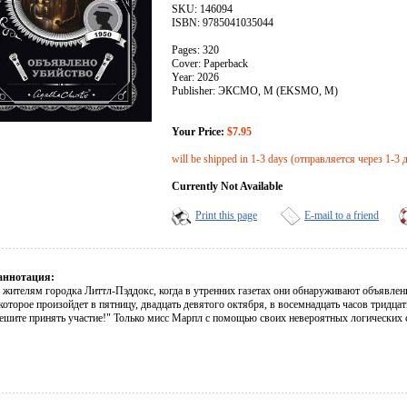
SKU: 146094
ISBN: 9785041035044
Pages: 320
Cover: Paperback
Year: 2026
Publisher: ЭКСМО, М (EKSMO, M)
Your Price:
$7.95
will be shipped in 1-3 days (отправляется через 1-3 
Currently Not Available
Print this page
E-mail to a friend
аннотация:
ь жителям городка Литтл-Пэддокс, когда в утренних газетах они обнаруживают объявле
которое произойдет в пятницу, двадцать девятого октября, в восемнадцать часов тридца
пешите принять участие!" Только мисс Марпл с помощью своих невероятных логических 