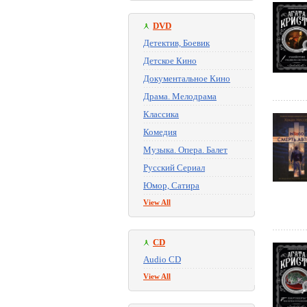
DVD
Детектив, Боевик
Детское Кино
Документальное Кино
Драма. Мелодрама
Классика
Комедия
Музыка. Опера. Балет
Русский Сериал
Юмор, Сатира
View All
CD
Audio CD
View All