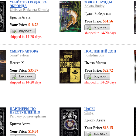
УБИЙСТВО РОДЖЕРА
ЗОЛОТО БУДДЫ
ЭКРОЙДА
Zoloto Buddy
Ubiistvo Rodzhera Ekroida
Гулик Роберт ван
Кристи Агата
Your Price:
$61.56
Your Price:
$18.78
shipped in 14-20 days
shipped in 14-20 days
СМЕРТЬ АВТОРА
ПОСЛЕДНИЙ ДОН
Smert' avtora
Poslednii don
Нессер Х.
Пьюзо Марио
Your Price:
$35.37
Your Price:
$22.72
shipped in 14-20 days
shipped in 14-20 days
ПАРТНЕРЫ ПО
ЧАСЫ
ПРЕСТУПЛЕНИЮ
Chasy
Partnery po prestupleniiu
Кристи Агата
Кристи Агата
Your Price:
$18.15
Your Price:
$16.84