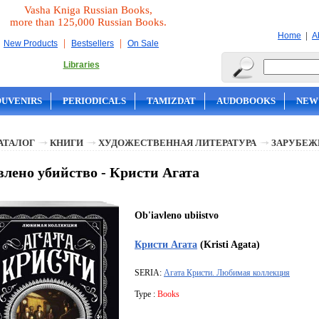
Vasha Kniga Russian Books,
more than 125,000 Russian Books.
|
Home
A
|
|
New Products
Bestsellers
On Sale
Libraries
OUVENIRS
PERIODICALS
TAMIZDAT
AUDOBOOKS
NEW
АТАЛОГ
КНИГИ
ХУДОЖЕСТВЕННАЯ ЛИТЕРАТУРА
ЗАРУБЕЖ
лено убийство - Кристи Агата
Ob'iavleno ubiistvo
Кристи Агата
(Kristi Agata)
SERIA:
Агата Кристи. Любимая коллекция
Type :
Books