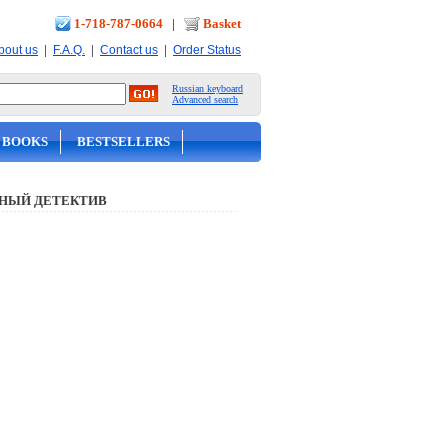
1-718-787-0664
|
Basket
|
|
|
bout us
F.A.Q.
Contact us
Order Status
Russian keyboard
Advanced search
 BOOKS
BESTSELLERS
НЫЙ ДЕТЕКТИВ