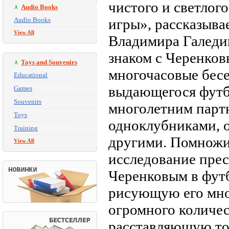
чистого и светлог
Audio Books
Audio Books
игры», рассказыва
View All
Владимира Галедин
знаком с Черенков
Toys and Souvenirs
многочасовые бес
Educational
выдающегося футб
Games
Souvenirs
многолетним партн
Toys
одноклубниками, 
Training
другими. Помножи
View All
исследование прес
Черенковым в футб
рисующую его мно
огромного количес
расставляющую то