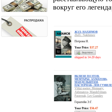
вокруг его легенд
ЖЗЛ: НАХИМОВ
ZhZL: Nakhimov
Петрова Н.
Your Price:
$37.27
shipped in 14-20 days
ВБЛИЗИ ПОЭТОВ.
МЕМУАРЫ: АХМАТОВА,
МАНДЕЛЬШТАМ,
ПАСТЕРНАК, ЛЕВ ГУМИЛЕ
Vblizi poetov. Memuary:
Akhmatova, Mandel'shtam,
Pasternak, Lev Gumilev
Герштейн Э.Г.
Your Price:
$56.47