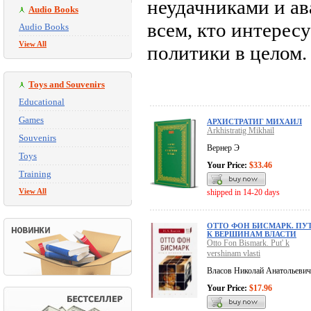
неудачниками и ав
Audio Books
всем, кто интере
Audio Books
View All
политики в целом.
Toys and Souvenirs
Educational
Games
АРХИСТРАТИГ МИХАИЛ
Arkhistratig Mikhail
Souvenirs
Вернер Э
Toys
Your Price:
$33.46
Training
View All
shipped in 14-20 days
ОТТО ФОН БИСМАРК. ПУ
К ВЕРШИНАМ ВЛАСТИ
Otto Fon Bismark. Put' k
vershinam vlasti
Власов Николай Анатольевич
Your Price:
$17.96