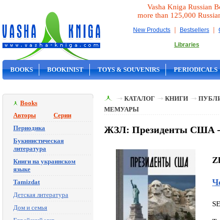
Vasha Kniga Russian B
more than 125,000 Russia
|
|
New Products
Bestsellers
Libraries
BOOKS
BOOKINIST
TOYS & SOUVENIRS
PERIODICALS
ON SALE
КАТАЛОГ
КНИГИ
ПУБЛИ
Books
МЕМУАРЫ
Авторы
Серии
Периодика
ЖЗЛ: Президенты США -
Букинистическая
литература
Z
Книги на украинском
языке
Ч
Tamizdat
Детская литература
S
Дом и семья