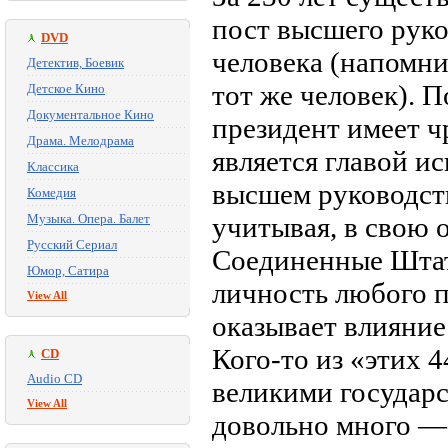
пост высшего руко
DVD
человека (напомни
Детектив, Боевик
тот же человек).
Детское Кино
Документальное Кино
президент имеет 
Драма. Мелодрама
является главой ис
Классика
высшем руководст
Комедия
Музыка. Опера. Балет
учитывая, в свою 
Русский Сериал
Соединенные Штаты
Юмор, Сатира
личность любого п
View All
оказывает влияние
Кого-то из «этих 
CD
Audio CD
великими государс
View All
довольно много —