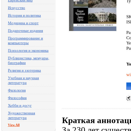
Еврейский мир
Ty
Искусство
История и политика
SK
IS
Медицина и спорт
Подарочные издания
Pa
Co
Программирование и
Ye
компьютеры
Pu
Психология и экономика
Публицистика, мемуары,
биографии
Yo
Религия и эзотерика
wi
Учебная и научная
литература
Филология
Философия
Хобби и досуг
Художественная
литература
Краткая аннотац
View All
За 230 лет сущес