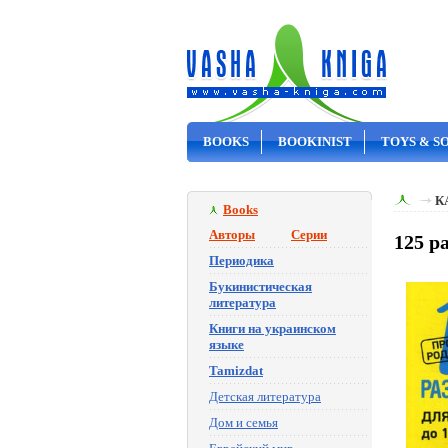
BOOKS
BOOKINIST
TOYS & S
ON SALE
К
Books
Авторы
Серии
125 р
Периодика
Букинистическая
литература
Книги на украинском
языке
Tamizdat
Детская литература
Дом и семья