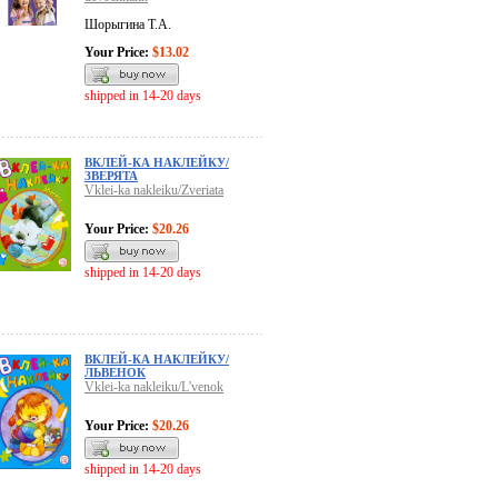
Шорыгина Т.А.
Your Price:
$13.02
shipped in 14-20 days
ВКЛЕЙ-КА НАКЛЕЙКУ/
ЗВЕРЯТА
Vklei-ka nakleiku/Zveriata
Your Price:
$20.26
shipped in 14-20 days
ВКЛЕЙ-КА НАКЛЕЙКУ/
ЛЬВЕНОК
Vklei-ka nakleiku/L'venok
Your Price:
$20.26
shipped in 14-20 days