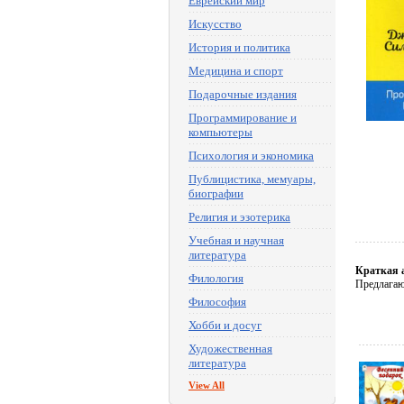
Еврейский мир
Искусство
История и политика
Медицина и спорт
Подарочные издания
Программирование и
компьютеры
Психология и экономика
Публицистика, мемуары,
биографии
Религия и эзотерика
Учебная и научная
литература
Краткая 
Филология
Предлагаю
Философия
Хобби и досуг
Художественная
литература
View All