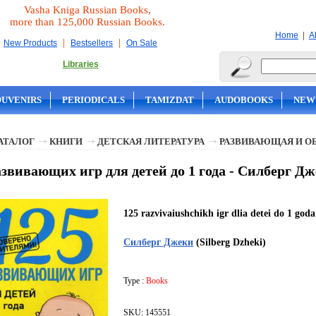
Vasha Kniga Russian Books,
more than 125,000 Russian Books.
|
Home
A
|
|
New Products
Bestsellers
On Sale
Libraries
OUVENIRS
PERIODICALS
TAMIZDAT
AUDOBOOKS
NEW
АТАЛОГ
КНИГИ
ДЕТСКАЯ ЛИТЕРАТУРА
РАЗВИВАЮЩАЯ И О
азвивающих игр для детей до 1 года - Силберг Д
125 razvivaiushchikh igr dlia detei do 1 goda
Силберг Джеки
(Silberg Dzheki)
Type :
Books
SKU: 145551