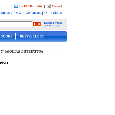
1-718-787-0664
|
Basket
|
|
|
bout us
F.A.Q.
Contact us
Order Status
Russian keyboard
Advanced search
 BOOKS
BESTSELLERS
БУЧАЮЩАЯ ЛИТЕРАТУРА
жеки