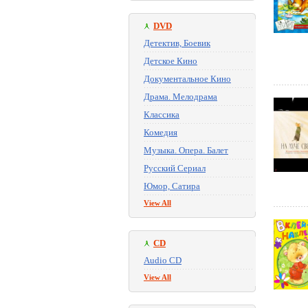
DVD
Детектив, Боевик
Детское Кино
Документальное Кино
Драма. Мелодрама
Классика
Комедия
Музыка. Опера. Балет
Русский Сериал
Юмор, Сатира
View All
CD
Audio CD
View All