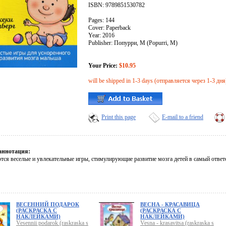
ISBN: 9789851530782
Pages: 144
Cover: Paperback
Year: 2016
Publisher: Попурри, М (Popurri, M)
Your Price:
$10.95
will be shipped in 1-3 days (отправляется через 1-3 дня
Print this page
E-mail to a friend
аннотация:
тся веселые и увлекательные игры, стимулирующие развитие мозга детей в самый ответ
ВЕСЕННИЙ ПОДАРОК
ВЕСНА - КРАСАВИЦА
(РАСКРАСКА С
(РАСКРАСКА С
НАКЛЕЙКАМИ)
НАКЛЕЙКАМИ)
Vesennii podarok (raskraska s
Vesna - krasavitsa (raskraska s