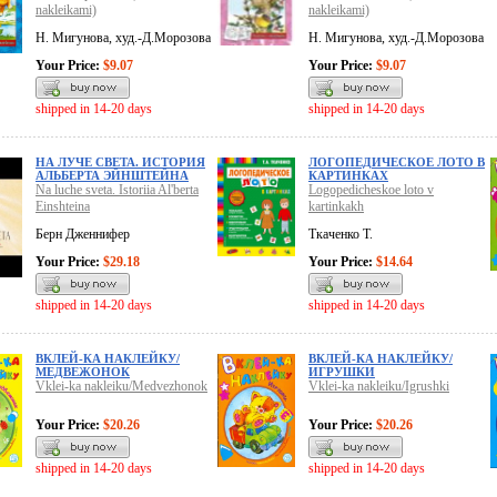
nakleikami)
nakleikami)
Н. Мигунова, худ.-Д.Морозова
Н. Мигунова, худ.-Д.Морозова
Your Price:
$9.07
Your Price:
$9.07
shipped in 14-20 days
shipped in 14-20 days
НА ЛУЧЕ СВЕТА. ИСТОРИЯ
ЛОГОПЕДИЧЕСКОЕ ЛОТО В
АЛЬБЕРТА ЭЙНШТЕЙНА
КАРТИНКАХ
Na luche sveta. Istoriia Al'berta
Logopedicheskoe loto v
Einshteina
kartinkakh
Берн Дженнифер
Ткаченко Т.
Your Price:
$29.18
Your Price:
$14.64
shipped in 14-20 days
shipped in 14-20 days
ВКЛЕЙ-КА НАКЛЕЙКУ/
ВКЛЕЙ-КА НАКЛЕЙКУ/
МЕДВЕЖОНОК
ИГРУШКИ
Vklei-ka nakleiku/Medvezhonok
Vklei-ka nakleiku/Igrushki
Your Price:
$20.26
Your Price:
$20.26
shipped in 14-20 days
shipped in 14-20 days