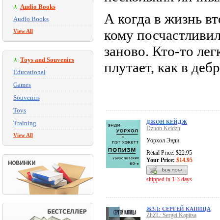
Audio Books
А когда в жизнь вт
Audio Books
кому посчастливил
View All
заново. Кто-то лег
Toys and Souvenirs
плутает, как в деб
Educational
Games
Souvenirs
Toys
ДЖОН КЕЙДЖ
Training
Dzhon Keidzh
View All
Уорхол Энди
Retail Price:
$22.95
Your Price:
$14.95
shipped in 1-3 days
ЖЗЛ: СЕРГЕЙ КАПИЦА
ZhZL: Sergei Kapitsa