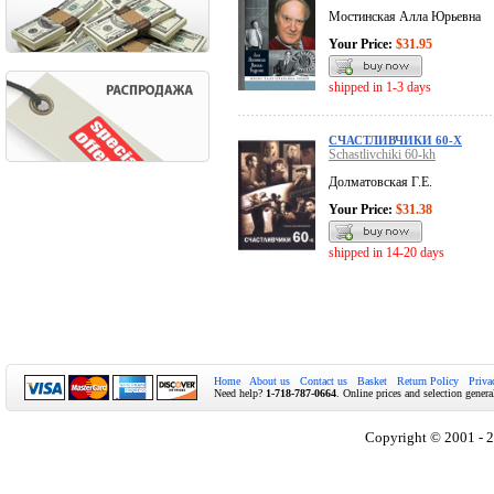
Мостинская Алла Юрьевна
Your Price:
$31.95
shipped in 1-3 days
СЧАСТЛИВЧИКИ 60-Х
Schastlivchiki 60-kh
Долматовская Г.Е.
Your Price:
$31.38
shipped in 14-20 days
Home
About us
Contact us
Basket
Return Policy
Priva
Need help?
1-718-787-0664
. Online prices and selection genera
Copyright © 2001 - 2