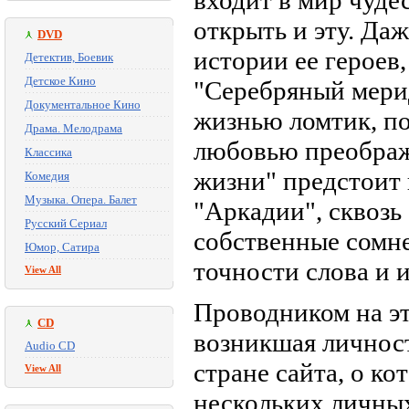
входит в мир чуде
открыть и эту. Да
DVD
истории ее героев
Детектив, Боевик
Детское Кино
"Серебряный мери
Документальное Кино
жизнью ломтик, по
Драма. Мелодрама
любовью преображ
Классика
жизни" предстоит 
Комедия
Музыка. Опера. Балет
"Аркадии", сквозь
Русский Сериал
собственные сомн
Юмор, Сатира
точности слова и и
View All
Проводником на эт
CD
возникшая личност
Audio CD
стране сайта, о ко
View All
нескольких личных