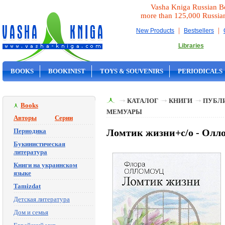
Vasha Kniga Russian B
more than 125,000 Russia
|
|
New Products
Bestsellers
Libraries
BOOKS
BOOKINIST
TOYS & SOUVENIRS
PERIODICALS
ON SALE
КАТАЛОГ
КНИГИ
ПУБЛИ
Books
МЕМУАРЫ
Авторы
Серии
Периодика
Ломтик жизни+с/о - Олл
Букинистическая
литература
Книги на украинском
языке
Tamizdat
Детская литература
Дом и семья