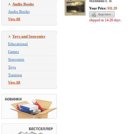
Малинина Е. В.
Audio Books
Your Price:
$11.29
Audio Books
View All
shipped in 14-20 days
Toys and Souvenirs
Educational
Games
Souvenirs
Toys
Training
View All