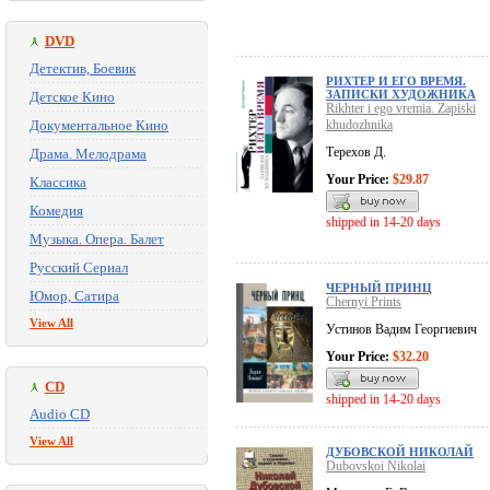
DVD
Детектив, Боевик
РИХТЕР И ЕГО ВРЕМЯ.
ЗАПИСКИ ХУДОЖНИКА
Детское Кино
Rikhter i ego vremia. Zapiski
Документальное Кино
khudozhnika
Терехов Д.
Драма. Мелодрама
Your Price:
$29.87
Классика
Комедия
shipped in 14-20 days
Музыка. Опера. Балет
Русский Сериал
ЧЕРНЫЙ ПРИНЦ
Юмор, Сатира
Chernyi Prints
View All
Устинов Вадим Георгиевич
Your Price:
$32.20
CD
shipped in 14-20 days
Audio CD
View All
ДУБОВСКОЙ НИКОЛАЙ
Dubovskoi Nikolai