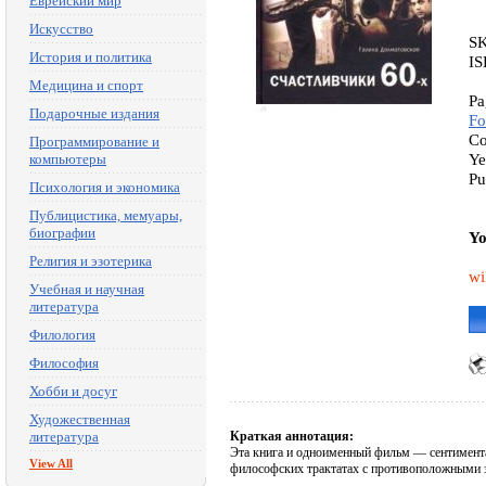
Еврейский мир
Искусство
S
История и политика
IS
Медицина и спорт
Pa
Подарочные издания
Fo
Co
Программирование и
Ye
компьютеры
Pu
Психология и экономика
Публицистика, мемуары,
биографии
Yo
Религия и эзотерика
wi
Учебная и научная
литература
Филология
Философия
Хобби и досуг
Художественная
литература
Краткая аннотация:
Эта книга и одноименный фильм — сентимента
View All
философских трактатах с противоположными з