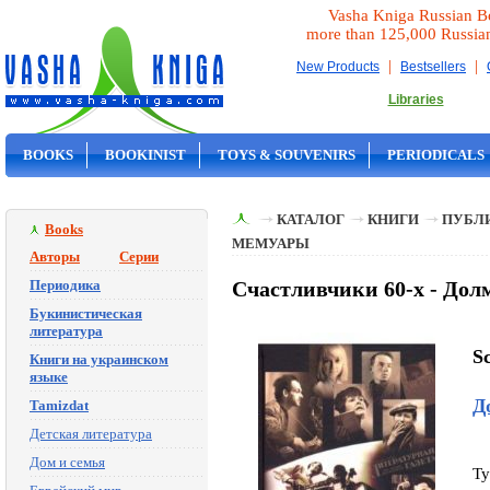
Vasha Kniga Russian B
more than 125,000 Russia
|
|
New Products
Bestsellers
Libraries
BOOKS
BOOKINIST
TOYS & SOUVENIRS
PERIODICALS
ON SALE
КАТАЛОГ
КНИГИ
ПУБЛИ
Books
МЕМУАРЫ
Авторы
Серии
Периодика
Счастливчики 60-х - Долм
Букинистическая
литература
Sc
Книги на украинском
языке
Д
Tamizdat
Детская литература
Дом и семья
Ty