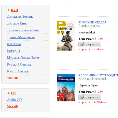
DVD
Детектив, Боевик
РИМСКИЕ ЧУДЕСА
Детское Кино
Rimskie chudesa
Документальное Кино
Кузмин М.А.
Драма. Мелодрама
Your Price:
$19.95
Классика
shipped in 1-3 days
Комедия
Музыка. Опера. Балет
Русский Сериал
Юмор, Сатира
ХЕЛЬСИНКИ.ПУТЕВОДИТ
View All
Khel'sinki.Putevoditel'
Парнелл Фрэн
Your Price:
$17.93
CD
Audio CD
shipped in 14-20 days
View All