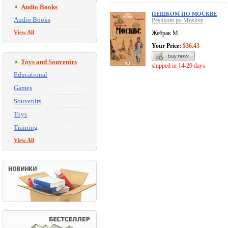
Audio Books
ПЕШКОМ ПО МОСКВЕ
Audio Books
Peshkom po Moskve
View All
Жебрак М.
Your Price:
$36.43
Toys and Souvenirs
shipped in 14-20 days
Educational
Games
Souvenirs
Toys
Training
View All