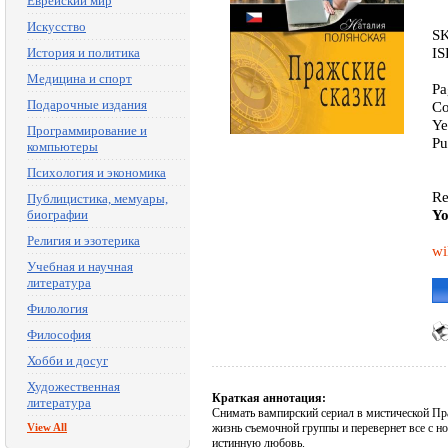
Еврейский мир
Искусство
SK
IS
История и политика
Медицина и спорт
Pa
Подарочные издания
Co
Ye
Программирование и
Pu
компьютеры
Психология и экономика
Re
Публицистика, мемуары,
Yo
биографии
Религия и эзотерика
wi
Учебная и научная
литература
Филология
Философия
Хобби и досуг
Художественная
Краткая аннотация:
литература
Снимать вампирский сериал в мистической Пра
View All
жизнь съемочной группы и перевернет все с ног
истинную любовь.