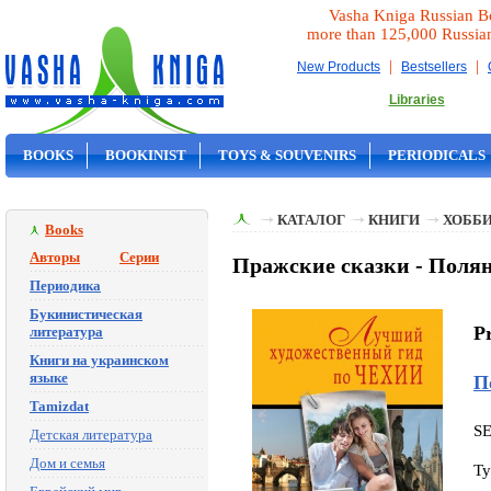
Vasha Kniga Russian B
more than 125,000 Russia
|
|
New Products
Bestsellers
Libraries
BOOKS
BOOKINIST
TOYS & SOUVENIRS
PERIODICALS
ON SALE
КАТАЛОГ
КНИГИ
ХОББИ
Books
Авторы
Серии
Пражские сказки - Полян
Периодика
Букинистическая
P
литература
Книги на украинском
языке
П
Tamizdat
S
Детская литература
Дом и семья
Ty