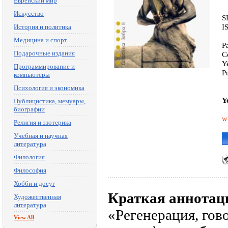
Еврейский мир
Искусство
S
I
История и политика
Медицина и спорт
P
Подарочные издания
C
Y
Программирование и
P
компьютеры
Психология и экономика
Y
Публицистика, мемуары,
биографии
w
Религия и эзотерика
Учебная и научная
литература
Филология
Философия
Хобби и досуг
Краткая аннотац
Художественная
литература
«Регенерация, гов
View All