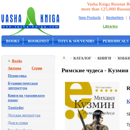
Vasha Kniga Russian B
more than 125,000 Russia
|
|
New Products
Bestsellers
Libraries
BOOKS
BOOKINIST
TOYS & SOUVENIRS
PERIODICALS
ON SALE
КАТАЛОГ
КНИГИ
ХОББИ
Books
Авторы
Серии
Римские чудеса - Кузмин
Периодика
Букинистическая
R
литература
Книги на украинском
языке
К
Tamizdat
S
Детская литература
Дом и семья
T