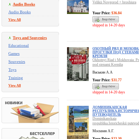
Velikii Novgorod + broshiura
Audio Books
Audio Books
Your Price:
$36.84
View All
shipped in 14-20 days
Toys and Souvenirs
Educational
ОХОТНЫЙ РЯД И МОХОВА
ПРОГУЛКИ ПОД СТЕНАМ
Games
КРЕМЛЯ
Okhotnyi Riad i Mokhovaia. Pr
Souvenirs
pod stenami Kremlia
Toys
Васькин А.А
Training
Your Price:
$31.77
View All
shipped in 14-20 days
ДОМИНИКАНСКАЯ
РЕСПУБЛИКА.ИСТОРИЧЕ
ПУТЕВОДИТЕЛЬ
Dominikanskaia
respublika.Istoricheskii putevodi
Москвин А.Г.
Your Price:
$23.30