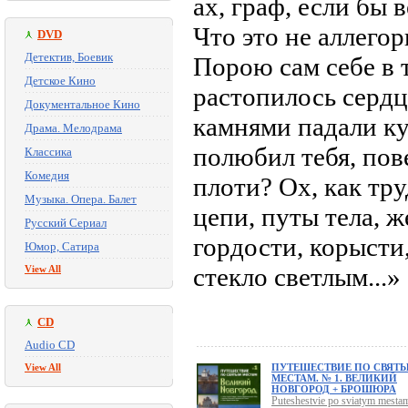
ах, граф, если бы 
Что это не аллегор
DVD
Детектив, Боевик
Порою сам себе в 
Детское Кино
растопилось сердц
Документальное Кино
камнями падали куд
Драма. Мелодрама
полюбил тебя, пове
Классика
Комедия
плоти? Ох, как тр
Музыка. Опера. Балет
цепи, путы тела, 
Русский Сериал
гордости, корысти
Юмор, Сатира
стекло светлым...»
View All
CD
Audio CD
View All
ПУТЕШЕСТВИЕ ПО СВЯТ
МЕСТАМ. № 1. ВЕЛИКИЙ
НОВГОРОД + БРОШЮРА
Puteshestvie po sviatym mestam