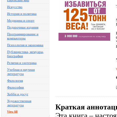
Еврейский мир
Искусство
История и политика
Медицина и спорт
Подарочные издания
Программирование и
компьютеры
Психология и экономика
Публицистика, мемуары,
биографии
Религия и эзотерика
Учебная и научная
литература
Филология
Философия
Хобби и досуг
Художественная
Краткая аннотац
литература
View All
Эта книга – настоя