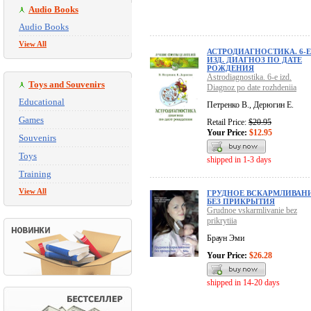
Audio Books
Audio Books
View All
АСТРОДИАГНОСТИКА. 6-Е
ИЗД. ДИАГНОЗ ПО ДАТЕ
РОЖДЕНИЯ
Astrodiagnostika. 6-e izd.
Toys and Souvenirs
Diagnoz po date rozhdeniia
Educational
Петренко В., Дерюгин Е.
Games
Retail Price:
$20.95
Your Price:
$12.95
Souvenirs
Toys
shipped in 1-3 days
Training
View All
ГРУДНОЕ ВСКАРМЛИВАН
БЕЗ ПРИКРЫТИЯ
Grudnoe vskarmlivanie bez
prikrytiia
Браун Эми
Your Price:
$26.28
shipped in 14-20 days