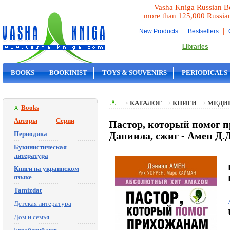
Vasha Kniga Russian B
more than 125,000 Russia
|
|
New Products
Bestsellers
Libraries
BOOKS
BOOKINIST
TOYS & SOUVENIRS
PERIODICALS
ON SALE
КАТАЛОГ
КНИГИ
МЕДИ
Books
Авторы
Серии
Пастор, который помог п
Периодика
Даниила, сжиг - Амен Д.Д
Букинистическая
литература
Книги на украинском
языке
Tamizdat
Детская литература
Дом и семья