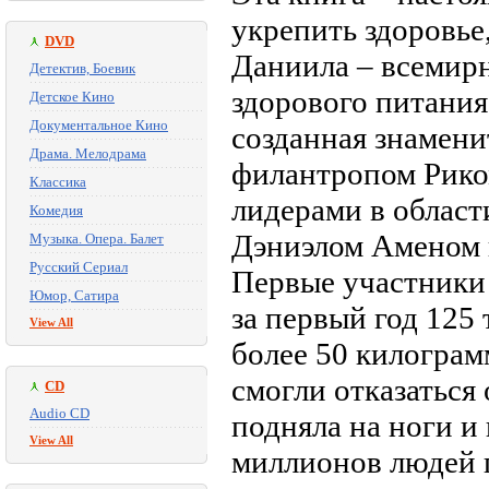
укрепить здоровье
DVD
Даниила – всемирн
Детектив, Боевик
здорового питания
Детское Кино
Документальное Кино
созданная знамен
Драма. Мелодрама
филантропом Рико
Классика
лидерами в облас
Комедия
Дэниэлом Аменом 
Музыка. Опера. Балет
Русский Сериал
Первые участники
Юмор, Сатира
за первый год 125
View All
более 50 килограм
смогли отказаться 
CD
Audio CD
подняла на ноги и
View All
миллионов людей 