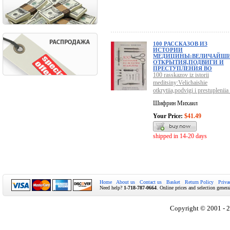
100 РАССКАЗОВ ИЗ
ИСТОРИИ
МЕДИЦИНЫ:ВЕЛИЧАЙШ
ОТКРЫТИЯ,ПОДВИГИ И
ПРЕСТУПЛЕНИЯ ВО
100 rasskazov iz istorii
meditsiny:Velichaishie
otkrytiia,podvigi i prestupleniia
Шифрин Михаил
Your Price:
$41.49
shipped in 14-20 days
Home
About us
Contact us
Basket
Return Policy
Priva
Need help?
1-718-787-0664
. Online prices and selection genera
Copyright © 2001 - 2