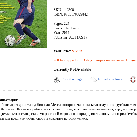
SKU: 142300
ISBN: 9785170829842
Pages: 224
Cover: Hardcover
Year: 2014
Publisher: АСТ (AST)
Your Price:
$12.95
will be shipped in 1-3 days (отправляется через 1-3 дня
Currently Not Available
Print this page
E-mail to a friend
аннотация:
 биография аргентинца Лионеля Месси, которого часто называют лучшим футболистом в
 Леонардо Фаччо подробно рассказывает о том, как талантливый мальчик, страдавший 
роделал путь к славе, став суперзвездой мирового спорта, единственным в истории фут
га для всех, кто любит спорт и красивые истории успеха.