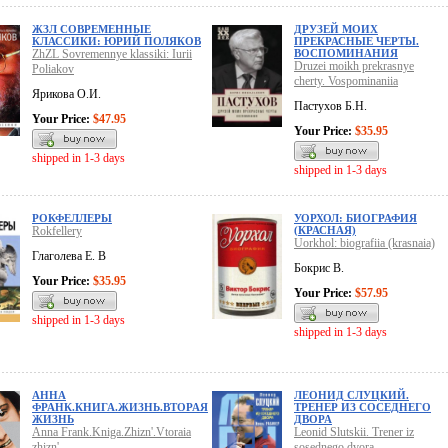
ЖЗЛ СОВРЕМЕННЫЕ
ДРУЗЕЙ МОИХ
КЛАССИКИ: ЮРИЙ ПОЛЯКОВ
ПРЕКРАСНЫЕ ЧЕРТЫ.
ZhZL Sovremennye klassiki: Iurii
ВОСПОМИНАНИЯ
Druzei moikh prekrasnye
Poliakov
cherty. Vospominaniia
Ярикова О.И.
Пастухов Б.Н.
Your Price:
$47.95
Your Price:
$35.95
shipped in 1-3 days
shipped in 1-3 days
РОКФЕЛЛЕРЫ
УОРХОЛ: БИОГРАФИЯ
Rokfellery
(КРАСНАЯ)
Uorkhol: biografiia (krasnaia)
Глаголева Е. В
Бокрис В.
Your Price:
$35.95
Your Price:
$57.95
shipped in 1-3 days
shipped in 1-3 days
АННА
ЛЕОНИД СЛУЦКИЙ.
ФРАНК.КНИГА.ЖИЗНЬ.ВТОРАЯ
ТРЕНЕР ИЗ СОСЕДНЕГО
ЖИЗНЬ
ДВОРА
Anna Frank.Kniga.Zhizn'.Vtoraia
Leonid Slutskii. Trener iz
zhizn'
sosednego dvora