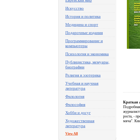
Еврейский мир
Искусство
История и политика
Медицина и спорт
Подарочные издания
Программирование и
компьютеры
Психология и экономика
Публицистика, мемуары,
биографии
Религия и эзотерика
Учебная и научная
литература
Филология
Краткая 
Философия
Подробная
журналист
Хобби и досуг
роста, - п
Художественная
мяча". Кни
литература
View All