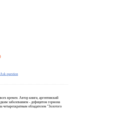
)
Ask question
сех времен. Автор книги, аргентинский
редким заболеванием - дефицитом гормона
бола четырехкратным обладателем "Золотого