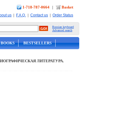
1-718-787-0664
|
Basket
|
|
|
bout us
F.A.Q.
Contact us
Order Status
Russian keyboard
Advanced search
 BOOKS
BESTSELLERS
ИОГРАФИЧЕСКАЯ ЛИТЕРАТУРА.