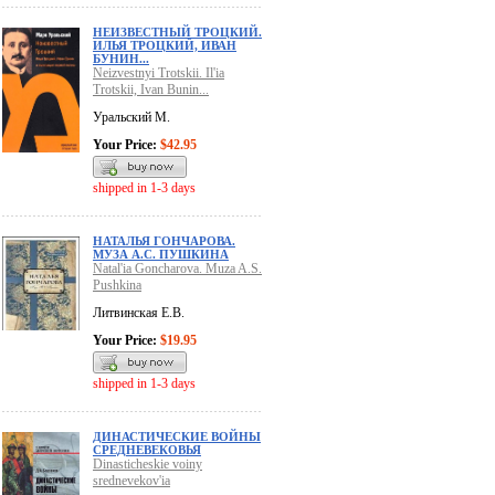
НЕИЗВЕСТНЫЙ ТРОЦКИЙ.
ИЛЬЯ ТРОЦКИЙ, ИВАН
БУНИН...
Neizvestnyi Trotskii. Il'ia
Trotskii, Ivan Bunin...
Уральский М.
Your Price:
$42.95
shipped in 1-3 days
НАТАЛЬЯ ГОНЧАРОВА.
МУЗА А.С. ПУШКИНА
Natal'ia Goncharova. Muza A.S.
Pushkina
Литвинская Е.В.
Your Price:
$19.95
shipped in 1-3 days
ДИНАСТИЧЕСКИЕ ВОЙНЫ
СРЕДНЕВЕКОВЬЯ
Dinasticheskie voiny
srednevekov'ia