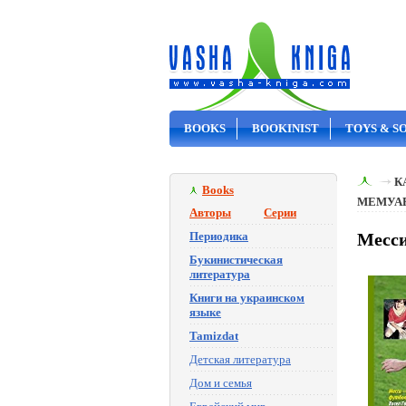
BOOKS
BOOKINIST
TOYS & S
ON SALE
К
Books
МЕМУА
Авторы
Серии
Периодика
Месси
Букинистическая
литература
Книги на украинском
языке
Tamizdat
Детская литература
Дом и семья