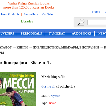
Vasha Kniga Russian Books,
more than 125,000 Russian Books.
|
Home
A
|
|
New Products
Bestsellers
On Sale
Libraries
OUVENIRS
PERIODICALS
TAMIZDAT
AUDOBOOKS
NEW
АТАЛОГ
КНИГИ
ПУБЛИЦИСТИКА, МЕМУАРЫ, БИОГРАФИИ
Б
РЫ
: биография - Фаччо Л.
Messi: biografiia
Фаччо Л.
(Fachcho L.)
SERIA:
Футбол
Type :
Books