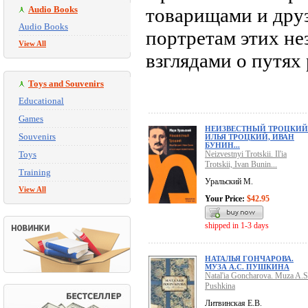
Audio Books
товарищами и друз
Audio Books
портретам этих не
View All
взглядами о путях
Toys and Souvenirs
Educational
Games
НЕИЗВЕСТНЫЙ ТРОЦКИЙ
Souvenirs
ИЛЬЯ ТРОЦКИЙ, ИВАН
БУНИН...
Toys
Neizvestnyi Trotskii. Il'ia
Trotskii, Ivan Bunin...
Training
Уральский М.
View All
Your Price:
$42.95
shipped in 1-3 days
НАТАЛЬЯ ГОНЧАРОВА.
МУЗА А.С. ПУШКИНА
Natal'ia Goncharova. Muza A.S
Pushkina
Литвинская Е.В.