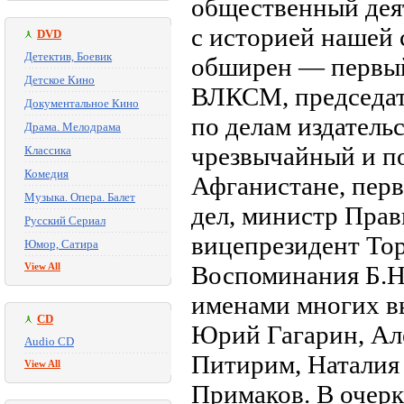
общественный деят
с историей нашей 
DVD
Детектив, Боевик
обширен — первый
Детское Кино
ВЛКСМ, председат
Документальное Кино
по делам издатель
Драма. Мелодрама
чрезвычайный и п
Классика
Комедия
Афганистане, пер
Музыка. Опера. Балет
дел, министр Прав
Русский Сериал
вице­президент То
Юмор, Сатира
View All
Воспоминания Б.Н
именами многих в
CD
Юрий Гагарин, Ал
Audio CD
Питирим, Наталия
View All
Примаков. В очерк