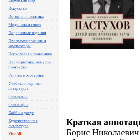
Еврейский мир
Искусство
История и политика
Медицина и спорт
Подарочные издания
Программирование и
компьютеры
Психология и экономика
Публицистика, мемуары,
биографии
Религия и эзотерика
Учебная и научная
литература
Филология
Философия
Хобби и досуг
Краткая аннотац
Художественная
литература
Борис Николаевич
View All