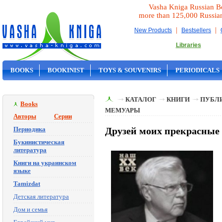
Vasha Kniga Russian B
more than 125,000 Russia
|
|
New Products
Bestsellers
Libraries
BOOKS
BOOKINIST
TOYS & SOUVENIRS
PERIODICALS
ON SALE
КАТАЛОГ
КНИГИ
ПУБЛИ
Books
МЕМУАРЫ
Авторы
Серии
Периодика
Друзей моих прекрасные 
Букинистическая
литература
Книги на украинском
языке
Tamizdat
Детская литература
Дом и семья