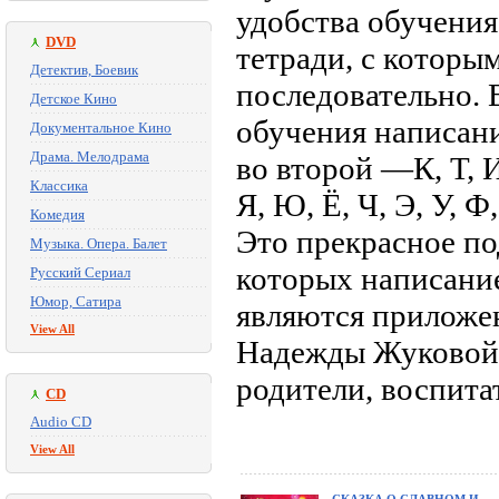
удобства обучения
DVD
тетради, с которы
Детектив, Боевик
последовательно. 
Детское Кино
обучения написанию
Документальное Кино
Драма. Мелодрама
во второй —К, Т, И,
Классика
Я, Ю, Ё, Ч, Э, У, Ф
Комедия
Это прекрасное по
Музыка. Опера. Балет
которых написание
Русский Сериал
Юмор, Сатира
являются приложе
View All
Надежды Жуковой,
родители, воспита
CD
Audio CD
View All