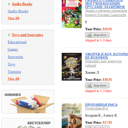
СКАЗКА О СЛАВНОМ И
Audio Books
МОГУЧЕМ БОГАТЫРЕ
ЕРУСЛАНЕ ЛАЗАРЕВИЧЕ
Skazka o slavnom i moguchem
Audio Books
bogatyre Eruslane Lazareviche
View All
0
Your Price:
$10.95
Toys and Souvenirs
shipped in 1-3 days
Educational
Games
ДЖОРДЖ И КОД, КОТОР
Souvenirs
НЕ ВЗЛОМАТЬ
Dzhordzh i kod, kotoryi ne
Toys
vzlomat'
Training
Хокинг Л.
View All
Your Price:
$39.95
shipped in 1-3 days
ПРОПАВШАЯ РЫСЬ
Propavshaia Rys'
Болдуин К., Алексу К.
Your Price:
$17.95