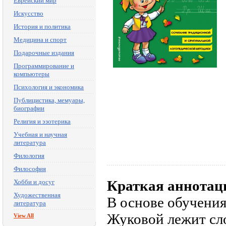
Еврейский мир
Искусство
История и политика
Медицина и спорт
Подарочные издания
Программирование и
компьютеры
Психология и экономика
Публицистика, мемуары,
биографии
Религия и эзотерика
Учебная и научная
литература
Филология
Философия
Краткая аннотац
Хобби и досуг
Художественная
В основе обучени
литература
Жуковой лежит сл
View All