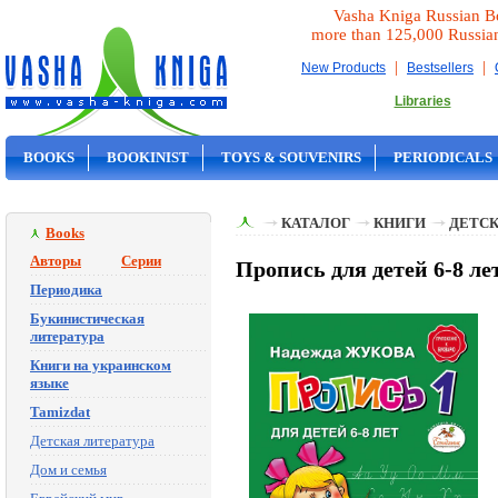
Vasha Kniga Russian B
more than 125,000 Russia
|
|
New Products
Bestsellers
Libraries
BOOKS
BOOKINIST
TOYS & SOUVENIRS
PERIODICALS
ON SALE
КАТАЛОГ
КНИГИ
ДЕТСК
Books
Авторы
Серии
Пропись для детей 6-8 ле
Периодика
Букинистическая
литература
Книги на украинском
языке
Tamizdat
Детская литература
Дом и семья