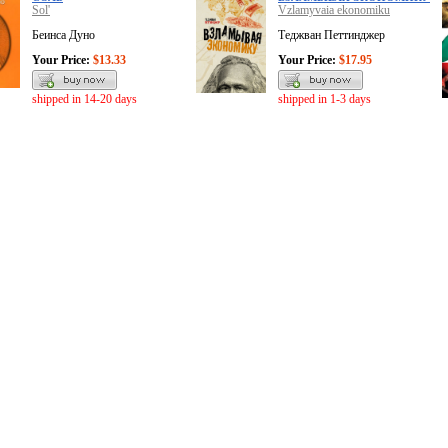
Sol'
Vzlamyvaia ekonomiku
Беинса Дуно
Теджван Петтинджер
Your Price:
$13.33
Your Price:
$17.95
shipped in 14-20 days
shipped in 1-3 days