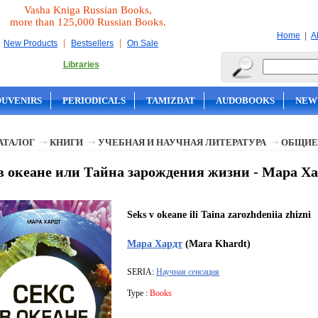
Vasha Kniga Russian Books,
more than 125,000 Russian Books.
|
Home
A
|
|
New Products
Bestsellers
On Sale
Libraries
OUVENIRS
PERIODICALS
TAMIZDAT
AUDOBOOKS
NEW
АТАЛОГ
КНИГИ
УЧЕБНАЯ И НАУЧНАЯ ЛИТЕРАТУРА
ОБЩИЕ
в океане или Тайна зарождения жизни - Мара Х
Seks v okeane ili Taina zarozhdeniia zhizni
Мара Хардт
(Mara Khardt)
SERIA:
Научная сенсация
Type :
Books