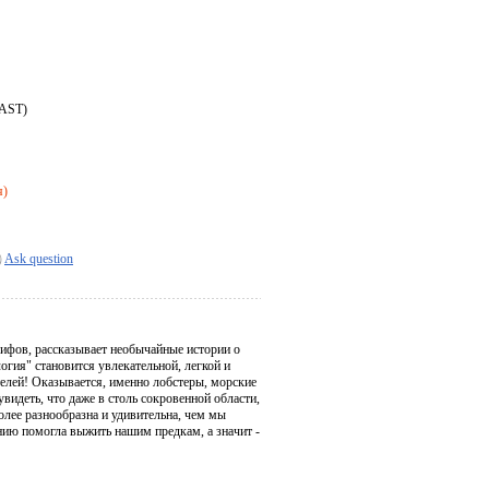
 AST)
я)
Ask question
рифов, рассказывает необычайные истории о
огия" становится увлекательной, легкой и
елей! Оказывается, именно лобстеры, морские
видеть, что даже в столь сокровенной области,
олее разнообразна и удивительна, чем мы
нию помогла выжить нашим предкам, а значит -