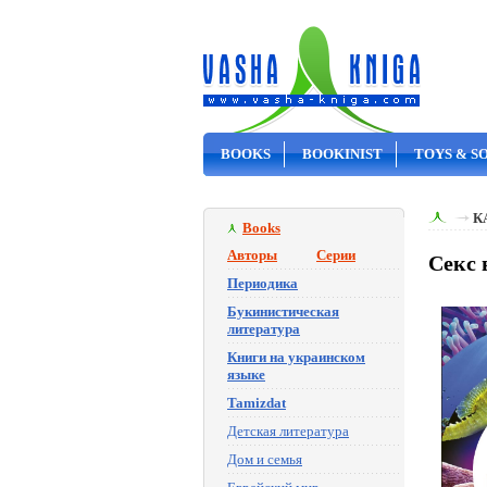
BOOKS
BOOKINIST
TOYS & S
ON SALE
К
Books
Авторы
Серии
Секс 
Периодика
Букинистическая
литература
Книги на украинском
языке
Tamizdat
Детская литература
Дом и семья