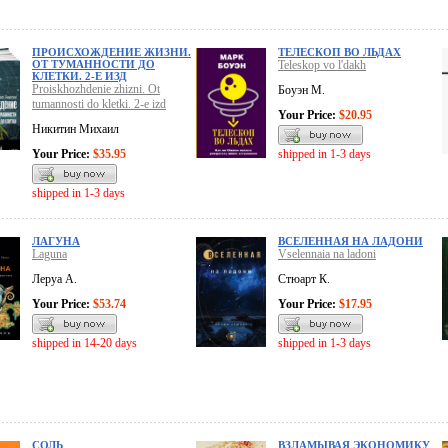
ПРОИСХОЖДЕНИЕ ЖИЗНИ.
ТЕЛЕСКОП ВО ЛЬДАХ
ОТ ТУМАННОСТИ ДО
Teleskop vo l'dakh
КЛЕТКИ. 2-Е ИЗД
Proiskhozhdenie zhizni. Ot
Боуэн М.
tumannosti do kletki. 2-e izd
Your Price:
$20.95
Никитин Михаил
Your Price:
$35.95
shipped in 1-3 days
shipped in 1-3 days
ЛАГУНА
ВСЕЛЕННАЯ НА ЛАДОНИ
Laguna
Vselennaia na ladoni
Леруа А.
Стюарт К.
Your Price:
$53.74
Your Price:
$17.95
shipped in 14-20 days
shipped in 1-3 days
СОЛЬ
ВЗЛАМЫВАЯ ЭКОНОМИКУ