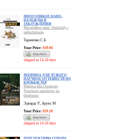
МНОГОЛИКОЕ НАНО.
НАДЕЖДЫ И
ЗАБЛУЖДЕНИЯ
Mnogolikoe nano. Nadezhdy i
zabluzhdeniia
Тараненко С.Б.
Your Price:
$19.94
shipped in 14-20 days
МАТРИЦА ДЛЯ ЧУЖОГО
НАУЧНОЕ ПУТЕШЕСТВ ПО
БЛОКБАСТЕР
Matritsa dlia Chuzhogo
Nauchnoe puteshestv po
blokbaster
Эдвардс Р., Брукс М.
Your Price:
$19.10
shipped in 14-20 days
ПЕРСПЕКТИВЫ ОТБОРА