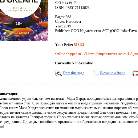
SKU: 141917
ISBN: 9785171115623
Pages: 368
Cover: Hardcover
Year: 2019
Publisher: ООО Издательство АСТ (OOO Izdatel'stvo
Your Price:
$18.95
will be shipped in 1-3 days (отправляется через 1-3 дн
Currently Not Available
Print this page
E-mail to a friend
аннотация:
кеане намного удивительнее, чем на земле! Мара Хардт, исследовательница коралловых 
рытом от наших глаз. С её помощью наука о жизни в воде с умным названием "гидробиол
 Свою книгу Мара Хардт посвятила ни много ни мало сексуальной жизни морских обитат
медузы имеют самые фантастические сексуальные предпочтения! Эта книга поможет вам у
человек не является "венцом творения": сексуальная жизнь живых организмов намного б
е представить. Однажды способность организмов изобретательно подходить к размноже
ми!