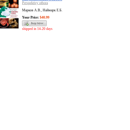
Perspektivy otbora
Марков А.В., Наймарк Е.Б.
Your Price:
$40.99
shipped in 14-20 days