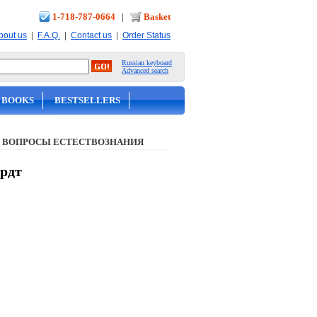
1-718-787-0664
|
Basket
|
|
|
bout us
F.A.Q.
Contact us
Order Status
Russian keyboard
Advanced search
 BOOKS
BESTSELLERS
 ВОПРОСЫ ЕСТЕСТВОЗНАНИЯ
ардт