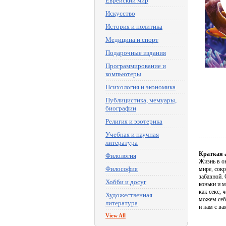
Еврейский мир
Искусство
История и политика
Медицина и спорт
Подарочные издания
Программирование и
компьютеры
Психология и экономика
Публицистика, мемуары,
биографии
Религия и эзотерика
Учебная и научная
литература
Краткая 
Филология
Жизнь в о
Философия
мире, сок
забавной.
Хобби и досуг
коньки и 
как секс, 
Художественная
можем себ
литература
и нам с ва
View All