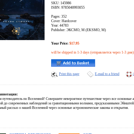
SKU: 145986
ISBN: 9785040993055
Pages: 352
Cover: Hardcover
Year: 44783
Publisher: ЭКСМО, М (EKSMO, M)
Your Price:
$17.95
will be shipped in 1-3 days (отправляется через 1-3 дня)
Print this page
E-mail to a friend
аннотация:
и путеводитель по Вселенной! Совершите невероятное путешествие через все основные 
ий до современных наблюдений за гравитационными волнами, предсказанными Эйнштейн
ьный рассказ о нашей Вселенной через основные астрономические законы и открытия.