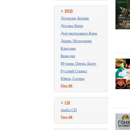
DVD
Детектив, Боевик
Детское Кино
Документальное Кино
Драма. Мелодрама
Классика
Комедия
Музыка. Опера. Балет
Русский Сериал
Юмор, Сатира
View All
CD
Audio CD
View All