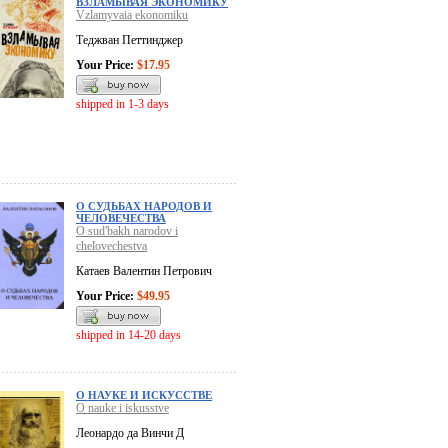
ВЗЛАМЫВАЯ ЭКОНОМИКУ
Vzlamyvaia ekonomiku
Теджван Петтинджер
Your Price:
$17.95
shipped in 1-3 days
О СУДЬБАХ НАРОДОВ И
ЧЕЛОВЕЧЕСТВА
O sud'bakh narodov i
chelovechestva
Катаев Валентин Петрович
Your Price:
$49.95
shipped in 14-20 days
О НАУКЕ И ИСКУССТВЕ
O nauke i iskusstve
Леонардо да Винчи Д