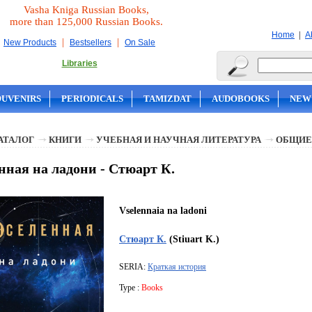
Vasha Kniga Russian Books,
more than 125,000 Russian Books.
|
Home
A
|
|
New Products
Bestsellers
On Sale
Libraries
OUVENIRS
PERIODICALS
TAMIZDAT
AUDOBOOKS
NEW
АТАЛОГ
КНИГИ
УЧЕБНАЯ И НАУЧНАЯ ЛИТЕРАТУРА
ОБЩИЕ
нная на ладони - Стюарт К.
Vselennaia na ladoni
Стюарт К.
(Stiuart K.)
SERIA:
Краткая история
Type :
Books