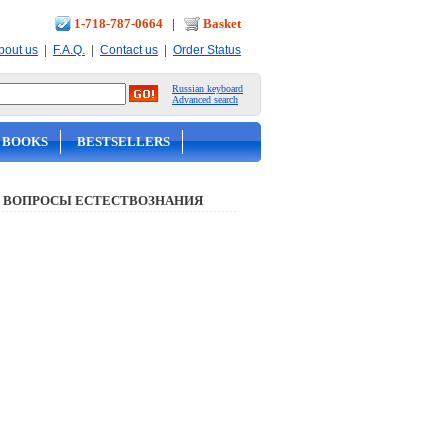
1-718-787-0664
|
Basket
|
|
|
bout us
F.A.Q.
Contact us
Order Status
Russian keyboard
Advanced search
 BOOKS
BESTSELLERS
 ВОПРОСЫ ЕСТЕСТВОЗНАНИЯ