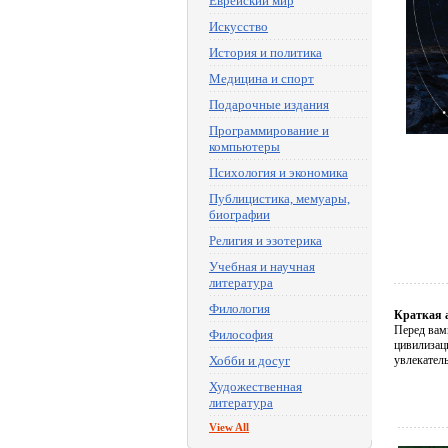
Еврейский мир
Искусство
История и политика
Медицина и спорт
Подарочные издания
Программирование и
компьютеры
Психология и экономика
Публицистика, мемуары,
биографии
Религия и эзотерика
Учебная и научная
литература
Филология
Краткая 
Перед вам
Философия
цивилизац
Хобби и досуг
увлекател
Художественная
литература
View All