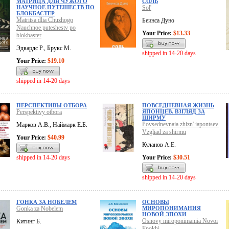
МАТРИЦА ДЛЯ ЧУЖОГО
СОЛЬ
НАУЧНОЕ ПУТЕШЕСТВ ПО
Sol'
БЛОКБАСТЕР
Matritsa dlia Chuzhogo
Беинса Дуно
Nauchnoe puteshestv po
Your Price:
$13.33
blokbaster
Эдвардс Р., Брукс М.
shipped in 14-20 days
Your Price:
$19.10
shipped in 14-20 days
ПЕРСПЕКТИВЫ ОТБОРА
ПОВСЕДНЕВНАЯ ЖИЗНЬ
Perspektivy otbora
ЯПОНЦЕВ. ВЗГЛЯД ЗА
ШИРМУ
Povsednevnaia zhizn' iapontsev.
Марков А.В., Наймарк Е.Б.
Vzgliad za shirmu
Your Price:
$40.99
Куланов А.Е.
shipped in 14-20 days
Your Price:
$30.51
shipped in 14-20 days
ГОНКА ЗА НОБЕЛЕМ
ОСНОВЫ
Gonka za Nobelem
МИРОПОНИМАНИЯ
НОВОЙ ЭПОХИ
Osnovy miroponimaniia Novoi
Китинг Б.
Epokhi