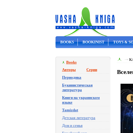
BOOKS
BOOKINIST
TOYS & S
ON SALE
К
Books
Авторы
Серии
Вселе
Периодика
Букинистическая
литература
Книги на украинском
языке
Tamizdat
Детская литература
Дом и семья